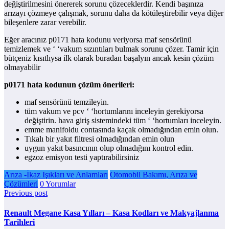
değiştirilmesini önererek sorunu çözeceklerdir. Kendi başınıza
arızayı çözmeye çalışmak, sorunu daha da kötüleştirebilir veya diğer
bileşenlere zarar verebilir.
Eğer aracınız p0171 hata kodunu veriyorsa maf sensörünü
temizlemek ve ‘ ‘vakum sızıntıları bulmak sorunu çözer. Tamir için
bütçeniz kısıtlıysa ilk olarak buradan başalyın ancak kesin çözüm
olmayabilir
p0171 hata kodunun çözüm önerileri:
maf sensörünü temzileyin.
tüm vakum ve pcv ‘ ‘hortumlarını inceleyin gerekiyorsa
değiştirin. hava giriş sistemindeki tüm ‘ ‘hortumları inceleyin.
emme manifoldu contasında kaçak olmadığından emin olun.
Tıkalı bir yakıt filtresi olmadığından emin olun
uygun yakıt basıncının olup olmadığını kontrol edin.
egzoz emisyon testi yaptırabilirsiniz
Arıza -İkaz Işıkları ve Anlamları
Otomobil Bakımı, Arıza ve
Çözümleri
0 Yorumlar
Previous post
Renault Megane Kasa Yılları – Kasa Kodları ve Makyajlanma
Tarihleri