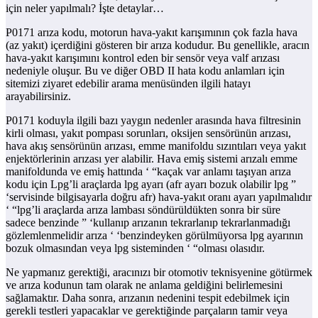
için neler yapılmalı? İşte detaylar…
P0171 arıza kodu, motorun hava-yakıt karışımının çok fazla hava
(az yakıt) içerdiğini gösteren bir arıza kodudur. Bu genellikle, aracın
hava-yakıt karışımını kontrol eden bir sensör veya valf arızası
nedeniyle oluşur. Bu ve diğer OBD II hata kodu anlamları için
sitemizi ziyaret edebilir arama menüsünden ilgili hatayı
arayabilirsiniz.
P0171 koduyla ilgili bazı yaygın nedenler arasında hava filtresinin
kirli olması, yakıt pompası sorunları, oksijen sensörünün arızası,
hava akış sensörünün arızası, emme manifoldu sızıntıları veya yakıt
enjektörlerinin arızası yer alabilir. Hava emiş sistemi arızalı emme
manifoldunda ve emiş hattında ‘ “kaçak var anlamı taşıyan arıza
kodu için Lpg’li araçlarda lpg ayarı (afr ayarı bozuk olabilir lpg ”
‘servisinde bilgisayarla doğru afr) hava-yakıt oranı ayarı yapılmalıdır
‘ “lpg’li araçlarda arıza lambası söndürüldükten sonra bir süre
sadece benzinde ” ‘kullanıp arızanın tekrarlanıp tekrarlanmadığı
gözlemlenmelidir arıza ‘ ‘benzindeyken görülmüyorsa lpg ayarının
bozuk olmasından veya lpg sisteminden ‘ “olması olasıdır.
Ne yapmanız gerektiği, aracınızı bir otomotiv teknisyenine götürmek
ve arıza kodunun tam olarak ne anlama geldiğini belirlemesini
sağlamaktır. Daha sonra, arızanın nedenini tespit edebilmek için
gerekli testleri yapacaklar ve gerektiğinde parçaların tamir veya