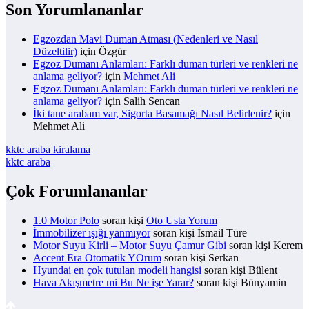
Son Yorumlananlar
Egzozdan Mavi Duman Atması (Nedenleri ve Nasıl
Düzeltilir)
için
Özgür
Egzoz Dumanı Anlamları: Farklı duman türleri ve renkleri ne
anlama geliyor?
için
Mehmet Ali
Egzoz Dumanı Anlamları: Farklı duman türleri ve renkleri ne
anlama geliyor?
için
Salih Sencan
İki tane arabam var, Sigorta Basamağı Nasıl Belirlenir?
için
Mehmet Ali
kktc araba kiralama
kktc araba
Çok Forumlananlar
1.0 Motor Polo
soran kişi
Oto Usta Yorum
İmmobilizer ışığı yanmıyor
soran kişi İsmail Türe
Motor Suyu Kirli – Motor Suyu Çamur Gibi
soran kişi Kerem
Accent Era Otomatik YOrum
soran kişi Serkan
Hyundai en çok tutulan modeli hangisi
soran kişi Bülent
Hava Akışmetre mi Bu Ne işe Yarar?
soran kişi Bünyamin