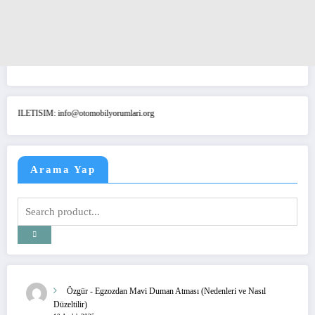
ILETISIM: info@otomobilyorumlari.org
Arama Yap
Özgür
-
Egzozdan Mavi Duman Atması (Nedenleri ve Nasıl
Düzeltilir)