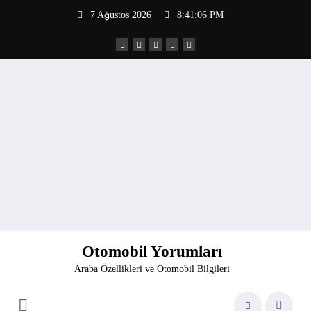
İçeriğe
7 Ağustos 2026
8:41:06 PM
atla
Otomobil Yorumları
Araba Özellikleri ve Otomobil Bilgileri