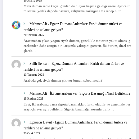
10 Aralık 2025
Mavi duman sente kaçıklığından da oluyor başıma geldiği üzere. Ayrıca tri
m sesine, yedek depoda basınca, çalıştırma zorluğuna v.s sebep olur.…
Mehmet Ali
-
Egzoz Dumanı Anlamları: Farklı duman türleri ve
renkleri ne anlama geliyor?
20 Temmuz 2025
Aracınızdan çıkan yoğun siyah duman, genellikle motorun yakıtı olması g
erekenden daha zengin bir karışımla yaktığını gösterir. Bu durum, dizel ara
çlarda…
Salih Sencan
-
Egzoz Dumanı Anlamları: Farklı duman türleri ve
renkleri ne anlama geliyor?
13 Temmuz 2025
Arabada çok siyah duman çıkıyor bunun sebebi nedir?
Mehmet Ali
-
İki tane arabam var, Sigorta Basamağı Nasıl Belirlenir?
15 Haziran 2025
Evet, iki arabanız varsa sigorta basamakları farklı olabilir ve genellikle her
araç için ayrı ayrı belirlenir. Sigorta basamağı, zorunlu trafik…
Egzozcu Davut
-
Egzoz Dumanı Anlamları: Farklı duman türleri ve
renkleri ne anlama geliyor?
25 Ocak 2024