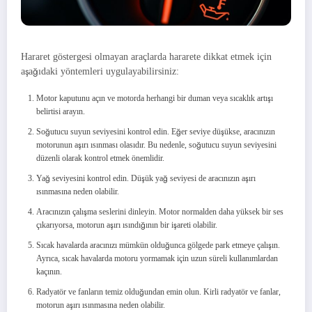
Hararet göstergesi olmayan araçlarda hararete dikkat etmek için
aşağıdaki yöntemleri uygulayabilirsiniz:
Motor kaputunu açın ve motorda herhangi bir duman veya sıcaklık artışı
belirtisi arayın.
Soğutucu suyun seviyesini kontrol edin. Eğer seviye düşükse, aracınızın
motorunun aşırı ısınması olasıdır. Bu nedenle, soğutucu suyun seviyesini
düzenli olarak kontrol etmek önemlidir.
Yağ seviyesini kontrol edin. Düşük yağ seviyesi de aracınızın aşırı
ısınmasına neden olabilir.
Aracınızın çalışma seslerini dinleyin. Motor normalden daha yüksek bir ses
çıkarıyorsa, motorun aşırı ısındığının bir işareti olabilir.
Sıcak havalarda aracınızı mümkün olduğunca gölgede park etmeye çalışın.
Ayrıca, sıcak havalarda motoru yormamak için uzun süreli kullanımlardan
kaçının.
Radyatör ve fanların temiz olduğundan emin olun. Kirli radyatör ve fanlar,
motorun aşırı ısınmasına neden olabilir.