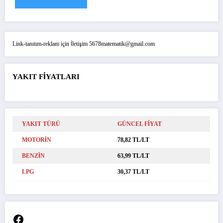
Link-tanıtım-reklam için İletişim 5678matematik@gmail.com
YAKIT FİYATLARI
YAKIT TÜRÜ
GÜNCEL FİYAT
MOTORİN
78,82 TL/LT
BENZİN
63,99 TL/LT
LPG
30,37 TL/LT
Facebook