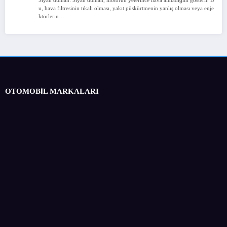
Siyah duman: Siyah duman, motorun yeterince hava almadığını gösterir. B
u, hava filtresinin tıkalı olması, yakıt püskürtmenin yanlış olması veya enje
ktörlerin…
OTOMOBİL MARKALARI