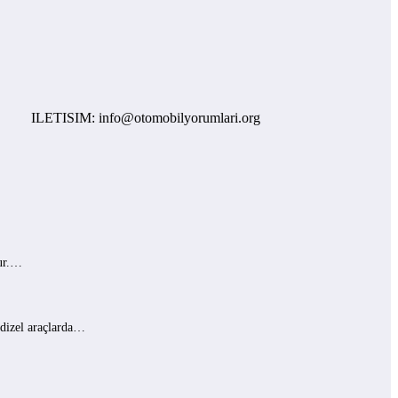
LETISIM: info@otomobilyorumlari.org
lur.…
 dizel araçlarda…