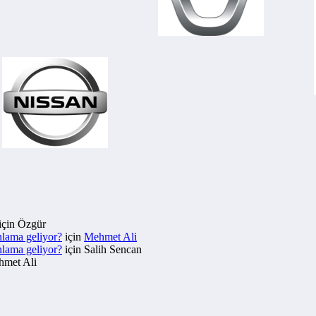
için
Özgür
nlama geliyor?
için
Mehmet Ali
nlama geliyor?
için
Salih Sencan
met Ali