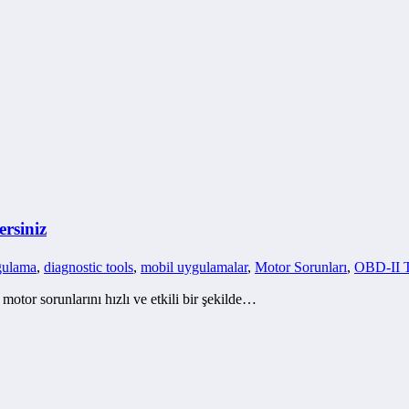
rsiniz
gulama
,
diagnostic tools
,
mobil uygulamalar
,
Motor Sorunları
,
OBD-II T
otor sorunlarını hızlı ve etkili bir şekilde…