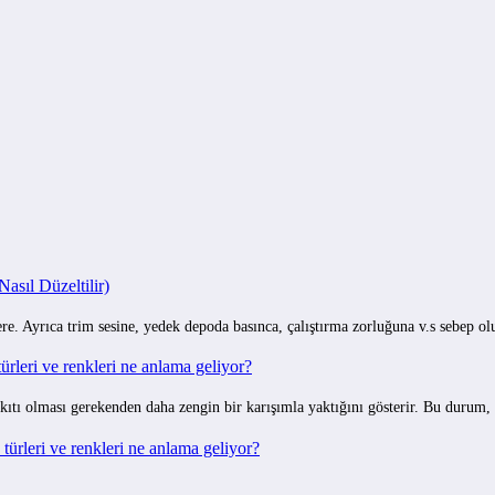
I
sıl Düzeltilir)
e. Ayrıca trim sesine, yedek depoda basınca, çalıştırma zorluğuna v.s sebep o
rleri ve renkleri ne anlama geliyor?
ıtı olması gerekenden daha zengin bir karışımla yaktığını gösterir. Bu durum,
ürleri ve renkleri ne anlama geliyor?