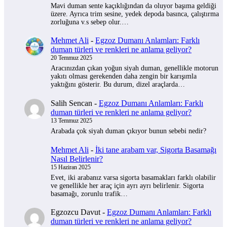
Mavi duman sente kaçıklığından da oluyor başıma geldiği
üzere. Ayrıca trim sesine, yedek depoda basınca, çalıştırma
zorluğuna v.s sebep olur.…
Mehmet Ali
-
Egzoz Dumanı Anlamları: Farklı
duman türleri ve renkleri ne anlama geliyor?
20 Temmuz 2025
Aracınızdan çıkan yoğun siyah duman, genellikle motorun
yakıtı olması gerekenden daha zengin bir karışımla
yaktığını gösterir. Bu durum, dizel araçlarda…
Salih Sencan
-
Egzoz Dumanı Anlamları: Farklı
duman türleri ve renkleri ne anlama geliyor?
13 Temmuz 2025
Arabada çok siyah duman çıkıyor bunun sebebi nedir?
Mehmet Ali
-
İki tane arabam var, Sigorta Basamağı
Nasıl Belirlenir?
15 Haziran 2025
Evet, iki arabanız varsa sigorta basamakları farklı olabilir
ve genellikle her araç için ayrı ayrı belirlenir. Sigorta
basamağı, zorunlu trafik…
Egzozcu Davut
-
Egzoz Dumanı Anlamları: Farklı
duman türleri ve renkleri ne anlama geliyor?