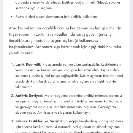
durumda silecek ya da silecek lastikleri değiştirilmeli. Silecek suyu kış
şartlarına uygun seçilmeli.
Radyatördeki suyun donmaması için antifiriz kullanılmalı.
Araç kış bakımının öncelikli konusu her zaman kış lastiği olmalıdır.
Kış mevsiminin zorlu hava koşullarında sürüş güvenliğiniz için
öncelikle araç modeline uygun kış lastiği kullanmaya
başlamalısınız. Arabanızı kışa hazırlamak için aşağıdaki bakımları
yapabilirsiniz:
Lastik Kontrolü:
Kış aylarında yol koşulları zorlaşabilir. Lastiklerinizin
yeterli deseni ve basınç seviyesi olduğundan emin olun. Kış lastikleri
kullanmak, daha iyi yol tutuşu sağlayabilir. Kasım ayından itibaren ticari
araçlarda kışlık lastik zorunlu ama binek araçlarda da kışlık lastikler
takılmalıdır.
Antifriz Seviyesi:
Motor soğutma sistemine antifriz eklemek, donmayı
ve aşırı ısınmayı önlemek için önemlidir. Antifriz seviyesini kontrol edin
ve gerekiyorsa doldurun. Antifiriz derecesini ölçtürün. Gerekiyorsa
ekleme yapın. Antifirizsiz yaz-kış araç kullanmayın.
Silecek Lastikleri ve Sıvısı:
Kışın yağışlı havalarda iyi görüş sağlamak
için silecek lastiklerinizin iyi durumda olduğundan ve silecek suyunun
donmayı önleyici bir sıvıyla doldurulduğundan emin olun. Alacağınız