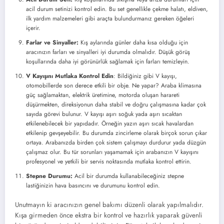
acil durum setinizi kontrol edin. Bu set genellikle çekme halatı, eldiven,
ilk yardım malzemeleri gibi araçta bulundurmanız gereken öğeleri
içerir.
Farlar ve Sinyaller:
Kış aylarında günler daha kısa olduğu için
aracınızın farları ve sinyalleri iyi durumda olmalıdır. Düşük görüş
koşullarında daha iyi görünürlük sağlamak için farları temizleyin.
V Kayışını Mutlaka Kontrol Edin
: Bildiğiniz gibi V kayışı,
otomobillerde son derece etkili bir obje. Ne yapar? Araba klimasına
güç sağlamaktan, elektrik üretimine, motorda oluşan harareti
düşürmekten, direksiyonun daha stabil ve doğru çalışmasına kadar çok
sayıda görevi bulunur. V kayışı aşırı soğuk yada aşırı sıcaktan
etkilenebilecek bir yapıdadır. Örneğin yazın aşırı sıcak havalardan
etkilenip gevşeyebilir. Bu durumda zincirleme olarak birçok sorun çıkar
ortaya. Arabanızda birden çok sistem çalışmayı durdurur yada düzgün
çalışmaz olur. Bu tür sorunları yaşamamak için arabanızın V kayışını
profesyonel ve yetkili bir servis noktasında mutlaka kontrol ettirin.
Stepne Durumu:
Acil bir durumda kullanabileceğiniz stepne
lastiğinizin hava basıncını ve durumunu kontrol edin.
Unutmayın ki aracınızın genel bakımı düzenli olarak yapılmalıdır.
Kışa girmeden önce ekstra bir kontrol ve hazırlık yaparak güvenli