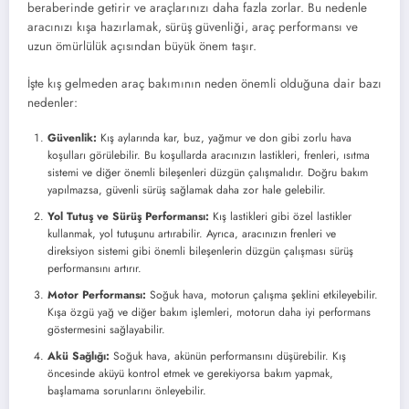
beraberinde getirir ve araçlarınızı daha fazla zorlar. Bu nedenle
aracınızı kışa hazırlamak, sürüş güvenliği, araç performansı ve
uzun ömürlülük açısından büyük önem taşır.
İşte kış gelmeden araç bakımının neden önemli olduğuna dair bazı
nedenler:
Güvenlik:
Kış aylarında kar, buz, yağmur ve don gibi zorlu hava
koşulları görülebilir. Bu koşullarda aracınızın lastikleri, frenleri, ısıtma
sistemi ve diğer önemli bileşenleri düzgün çalışmalıdır. Doğru bakım
yapılmazsa, güvenli sürüş sağlamak daha zor hale gelebilir.
Yol Tutuş ve Sürüş Performansı:
Kış lastikleri gibi özel lastikler
kullanmak, yol tutuşunu artırabilir. Ayrıca, aracınızın frenleri ve
direksiyon sistemi gibi önemli bileşenlerin düzgün çalışması sürüş
performansını artırır.
Motor Performansı:
Soğuk hava, motorun çalışma şeklini etkileyebilir.
Kışa özgü yağ ve diğer bakım işlemleri, motorun daha iyi performans
göstermesini sağlayabilir.
Akü Sağlığı:
Soğuk hava, akünün performansını düşürebilir. Kış
öncesinde aküyü kontrol etmek ve gerekiyorsa bakım yapmak,
başlamama sorunlarını önleyebilir.