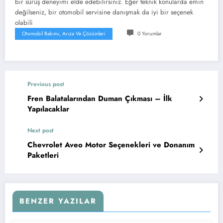
bir sürüş deneyimi elde edebilirsiniz. Eğer teknik konularda emin
değilseniz, bir otomobil servisine danışmak da iyi bir seçenek
olabili
Otomobil Bakımı, Arıza Ve Çözümleri
0 Yorumlar
Previous post
Fren Balatalarından Duman Çıkması – İlk
Yapılacaklar
Next post
Chevrolet Aveo Motor Seçenekleri ve Donanım
Paketleri
BENZER YAZILAR