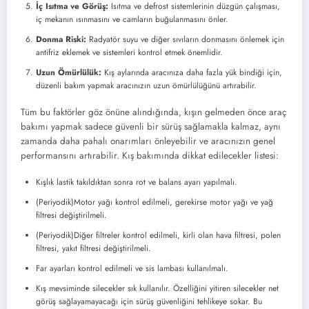
İç Isıtma ve Görüş:
Isıtma ve defrost sistemlerinin düzgün çalışması,
iç mekanın ısınmasını ve camların buğulanmasını önler.
Donma Riski:
Radyatör suyu ve diğer sıvıların donmasını önlemek için
antifriz eklemek ve sistemleri kontrol etmek önemlidir.
Uzun Ömürlülük:
Kış aylarında aracınıza daha fazla yük bindiği için,
düzenli bakım yapmak aracınızın uzun ömürlülüğünü artırabilir.
Tüm bu faktörler göz önüne alındığında, kışın gelmeden önce araç
bakımı yapmak sadece güvenli bir sürüş sağlamakla kalmaz, aynı
zamanda daha pahalı onarımları önleyebilir ve aracınızın genel
performansını artırabilir. Kış bakımında dikkat edilecekler listesi:
Kışlık lastik takıldıktan sonra rot ve balans ayarı yapılmalı.
(Periyodik)Motor yağı kontrol edilmeli, gerekirse motor yağı ve yağ
filtresi değiştirilmeli.
(Periyodik)Diğer filtreler kontrol edilmeli, kirli olan hava filtresi, polen
filtresi, yakıt filtresi değiştirilmeli.
Far ayarları kontrol edilmeli ve sis lambası kullanılmalı.
Kış mevsiminde silecekler sık kullanılır. Özelliğini yitiren silecekler net
görüş sağlayamayacağı için sürüş güvenliğini tehlikeye sokar. Bu