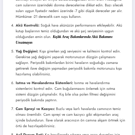
cam sularının üzerindeki donma derecelerine dikkat edin. Bazı silecek
suları uygun fiyatadır nedeni üzerinde -7 gibi düşük dereceler yer alır.
Mümkünse -21 derecelik cam suyu kullanın.
Akü Kontrolü:
Soğuk hava akünüzün performansını etkileyebilir. Akü
kutup başlarının temiz olduğundan ve akü şarj seviyesinin uygun
olduğundan emin olun.
Kışlık Araç Bakımlarında Akü Bakımını
Unutmayın
Yağ Değişimi:
Kışa girerken yağ seviyesini ve kalitesini kontrol edin.
Gerekirse yağ değişimi yaparak motorunuzun düzgün çalışmasını
sağlayın. Periyodik bakımlardan birini havaların soğuduğu zamana
getirerek ilave değişim yapmadan periyodik bakımla motorunuzu kışa
hazırlamış olabilirsiniz.
Isıtma ve Havalandırma Sistemleri:
Isınma ve havalandırma
sistemlerini kontrol edin. Cam buğulanmasını önlemek için ısıtma
sistemi düzgün çalışmalıdır. Kış bile olsa polen filtresi değişimini
periyodik bakımda yaptırın.
Cam Spreyi ve Kazıyıcı:
Buzlu veya karlı havalarda camınızın temiz
olması önemlidir. Cam spreyi ve cam kazıyıcı gibi ekipmanları araç
içinde bulundurun. İlave olarak aracınızın ön camına akşam örtmek için
örtü de hazırlayabilirsiniz.
Acil Durum Seti:
Kış koşullarında sıkışma veya arıza durumları için