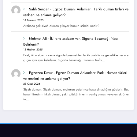
Salih Sencan
-
Egzoz Dumanı Anlamları: Farklı duman türleri ve
renkleri ne anlama geliyor?
13 Temmuz 2025
Arabada çok siyah duman çıkıyor bunun sebebi nedir?
Mehmet Ali
-
İki tane arabam var, Sigorta Basamağı Nasıl
Belirlenir?
15 Haziran 2025
Evet, iki arabanız varsa sigorta basamakları farklı olabilir ve genellikle her ara
ç için ayrı ayrı belirlenir. Sigorta basamağı, zorunlu trafik…
Egzozcu Davut
-
Egzoz Dumanı Anlamları: Farklı duman türleri
ve renkleri ne anlama geliyor?
25 Ocak 2024
Siyah duman: Siyah duman, motorun yeterince hava almadığını gösterir. Bu,
hava filtresinin tıkalı olması, yakıt püskürtmenin yanlış olması veya enjektörler
in…