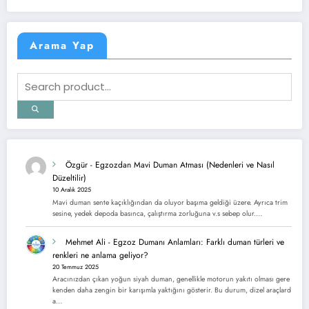
Arama Yap
Özgür
-
Egzozdan Mavi Duman Atması (Nedenleri ve Nasıl
Düzeltilir)
10 Aralık 2025
Mavi duman sente kaçıklığından da oluyor başıma geldiği üzere. Ayrıca trim
sesine, yedek depoda basınca, çalıştırma zorluğuna v.s sebep olur.…
Mehmet Ali
-
Egzoz Dumanı Anlamları: Farklı duman türleri ve
renkleri ne anlama geliyor?
20 Temmuz 2025
Aracınızdan çıkan yoğun siyah duman, genellikle motorun yakıtı olması gere
kenden daha zengin bir karışımla yaktığını gösterir. Bu durum, dizel araçlard
a…