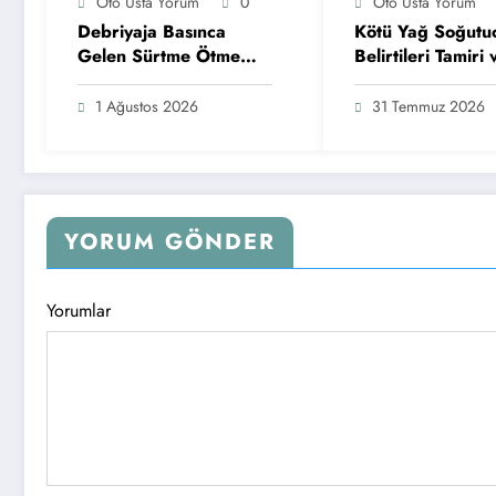
Oto Usta Yorum
0
Oto Usta Yorum
Debriyaja Basınca
Kötü Yağ Soğutu
Gelen Sürtme Ötme
Belirtileri Tamiri 
Sesi
Değişim Zaman
1 Ağustos 2026
31 Temmuz 2026
YORUM GÖNDER
Yorumlar