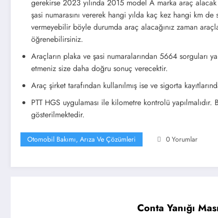
gerekirse 2023 yılında 2015 model A marka araç alacak bi
şasi numarasını vererek hangi yılda kaç kez hangi km de se
vermeyebilir böyle durumda araç alacağınız zaman araçla gi
öğrenebilirsiniz.
Araçların plaka ve şasi numaralarından 5664 sorguları ya
etmeniz size daha doğru sonuç verecektir.
Araç şirket tarafından kullanılmış ise ve sigorta kayıtlar
PTT HGS uygulaması ile kilometre kontrolü yapılmalıdır. Bu
gösterilmektedir.
Otomobil Bakımı, Arıza Ve Çözümleri
0 Yorumlar
Conta Yanığı Masr