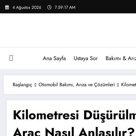
İçeriğe
4 Ağustos 2026
7:59:17 AM
atla
Ana Sayfa
Ustaya Sor
Bakımı & Arı
Başlangıç
Otomobil Bakımı, Arıza ve Çözümleri
Kilomet
Kilometresi Düşürül
Araç Nasıl Anlaşılır?