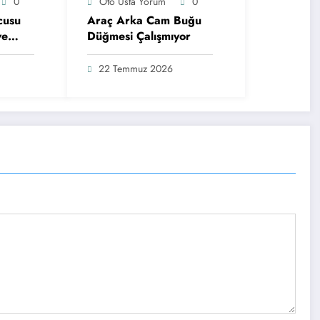
0
Oto Usta Yorum
0
cusu
Araç Arka Cam Buğu
ve
Düğmesi Çalışmıyor
22 Temmuz 2026