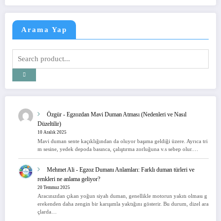
Arama Yap
Özgür
-
Egzozdan Mavi Duman Atması (Nedenleri ve Nasıl
Düzeltilir)
10 Aralık 2025
Mavi duman sente kaçıklığından da oluyor başıma geldiği üzere. Ayrıca tri
m sesine, yedek depoda basınca, çalıştırma zorluğuna v.s sebep olur.…
Mehmet Ali
-
Egzoz Dumanı Anlamları: Farklı duman türleri ve
renkleri ne anlama geliyor?
20 Temmuz 2025
Aracınızdan çıkan yoğun siyah duman, genellikle motorun yakıtı olması g
erekenden daha zengin bir karışımla yaktığını gösterir. Bu durum, dizel ara
çlarda…