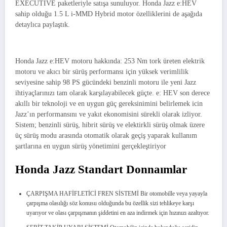
EXECUTIVE paketleriyle satışa sunuluyor. Honda Jazz e:HEV
sahip olduğu 1.5 L i-MMD Hybrid motor özelliklerini de aşağıda
detaylıca paylaştık.
Honda Jazz e:HEV motoru hakkında: 253 Nm tork üreten elektrik
motoru ve akıcı bir sürüş performansı için yüksek verimlilik
seviyesine sahip 98 PS gücündeki benzinli motoru ile yeni Jazz
ihtiyaçlarınızı tam olarak karşılayabilecek güçte. e: HEV son derece
akıllı bir teknoloji ve en uygun güç gereksinimini belirlemek icin
Jazz’ın performansını ve yakıt ekonomisini sürekli olarak izliyor.
Sistem; benzinli sürüş, hibrit sürüş ve elektirkli sürüş olmak üzere
üç sürüş modu arasında otomatik olarak geçiş yaparak kullanım
şartlarına en uygun sürüş yönetimini gerçekleştiriyor
Honda Jazz Standart Donnaımlar
ÇARPIŞMA HAFİFLETİCİ FREN SİSTEMİ Bir otomobille veya yayayla
çarpışma olasılığı söz konusu olduğunda bu özellik sizi tehlikeye karşı
uyarıyor ve olası çarpışmanın şiddetini en aza indirmek için hızınızı azaltıyor.