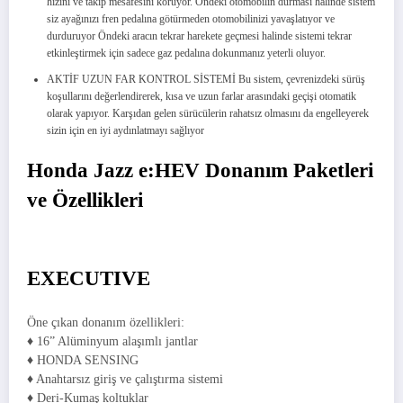
hızını ve takip mesafesini koruyor. Öndeki otomobilin durması halinde sistem
siz ayağınızı fren pedalına götürmeden otomobilinizi yavaşlatıyor ve
durduruyor Öndeki aracın tekrar harekete geçmesi halinde sistemi tekrar
etkinleştirmek için sadece gaz pedalına dokunmanız yeterli oluyor.
AKTİF UZUN FAR KONTROL SİSTEMİ Bu sistem, çevrenizdeki sürüş
koşullarını değerlendirerek, kısa ve uzun farlar arasındaki geçişi otomatik
olarak yapıyor. Karşıdan gelen sürücülerin rahatsız olmasını da engelleyerek
sizin için en iyi aydınlatmayı sağlıyor
Honda Jazz e:HEV Donanım Paketleri
ve Özellikleri
EXECUTIVE
Öne çıkan donanım özellikleri:
♦ 16” Alüminyum alaşımlı jantlar
♦ HONDA SENSING
♦ Anahtarsız giriş ve çalıştırma sistemi
♦ Deri-Kumaş koltuklar