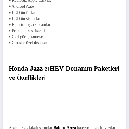
♦ Kablosuz Apple CarPlay
♦ Android Auto
♦ LED ön farlar
♦ LED ön sis farları
♦ Karartılmış arka camlar
♦ Premium ses sistemi
♦ Geri görüş kamerası
♦ Crosstar özel dış tasarım
Honda Jazz e:HEV Donanım Paketleri
ve Özellikleri
Arabanızla alakalı sorunlar
Bakım-Arıza
kategorimizdeki yazıları