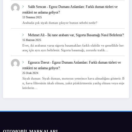
Salih Sencan
-
Egzoz Dumanı Anlamları: Farklı duman türleri ve
renkleri ne anlama geliyor?
13 Temmuz 2025
Arabada çok siyah duman çıkıyor bunun sebebi nedir?
Mehmet Ali
-
İki tane arabam var, Sigorta Basamağı Nasıl Belirlenir?
15 Haziran 2025
Evet, iki arabanız varsa sigorta basamakları farklı olabilir ve genellikle her
araç için ayrı ayrı belirlenir. Sigorta basamağı, zorunlu trafik…
Egzozcu Davut
-
Egzoz Dumanı Anlamları: Farklı duman türleri ve
renkleri ne anlama geliyor?
25 Ocak 2024
Siyah duman: Siyah duman, motorun yeterince hava almadığını gösterir. B
u, hava filtresinin tıkalı olması, yakıt püskürtmenin yanlış olması veya enje
ktörlerin…
OTOMOBİL MARKALARI