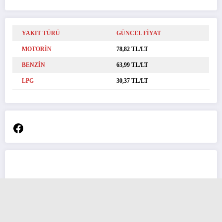
YAKIT TÜRÜ
GÜNCEL FİYAT
MOTORİN
78,82 TL/LT
BENZİN
63,99 TL/LT
LPG
30,37 TL/LT
Facebook