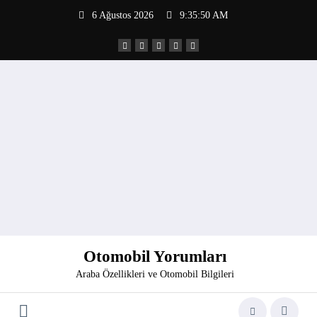
İçeriğe
6 Ağustos 2026
9:35:51 AM
atla
Otomobil Yorumları
Araba Özellikleri ve Otomobil Bilgileri