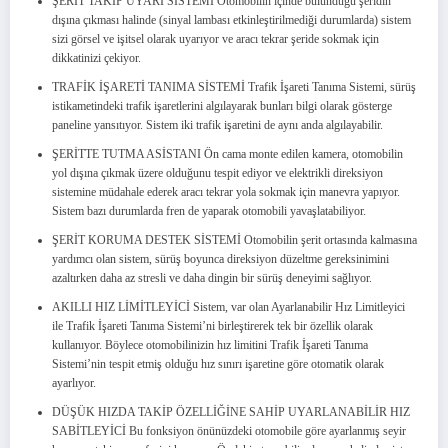
ŞERİT TAKİP UYARI SİSTEMİ Otomobilin içinde bulunduğu şeridin
dışına çıkması halinde (sinyal lambası etkinleştirilmediği durumlarda) sistem
sizi görsel ve işitsel olarak uyarıyor ve aracı tekrar şeride sokmak için
dikkatinizi çekiyor.
TRAFİK İŞARETİ TANIMA SİSTEMİ Trafik İşareti Tanıma Sistemi, sürüş
istikametindeki trafik işaretlerini algılayarak bunları bilgi olarak gösterge
paneline yansıtıyor. Sistem iki trafik işaretini de aynı anda algılayabilir.
ŞERİTTE TUTMA ASİSTANI Ön cama monte edilen kamera, otomobilin
yol dışına çıkmak üzere olduğunu tespit ediyor ve elektrikli direksiyon
sistemine müdahale ederek aracı tekrar yola sokmak için manevra yapıyor.
Sistem bazı durumlarda fren de yaparak otomobili yavaşlatabiliyor.
ŞERİT KORUMA DESTEK SİSTEMİ Otomobilin şerit ortasında kalmasına
yardımcı olan sistem, sürüş boyunca direksiyon düzeltme gereksinimini
azaltırken daha az stresli ve daha dingin bir sürüş deneyimi sağlıyor.
AKILLI HIZ LİMİTLEYİCİ Sistem, var olan Ayarlanabilir Hız Limitleyici
ile Trafik İşareti Tanıma Sistemi’ni birleştirerek tek bir özellik olarak
kullanıyor. Böylece otomobilinizin hız limitini Trafik İşareti Tanıma
Sistemi’nin tespit etmiş olduğu hız sınırı işaretine göre otomatik olarak
ayarlıyor.
DÜŞÜK HIZDA TAKİP ÖZELLİĞİNE SAHİP UYARLANABİLİR HIZ
SABİTLEYİCİ Bu fonksiyon önünüzdeki otomobile göre ayarlanmış seyir