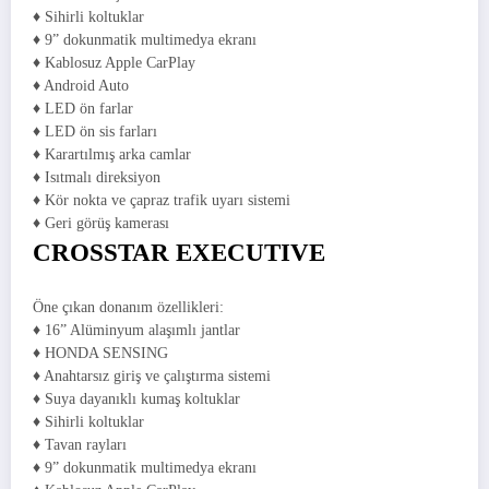
♦ Sihirli koltuklar
♦ 9” dokunmatik multimedya ekranı
♦ Kablosuz Apple CarPlay
♦ Android Auto
♦ LED ön farlar
♦ LED ön sis farları
♦ Karartılmış arka camlar
♦ Isıtmalı direksiyon
♦ Kör nokta ve çapraz trafik uyarı sistemi
♦ Geri görüş kamerası
CROSSTAR EXECUTIVE
Öne çıkan donanım özellikleri:
♦ 16” Alüminyum alaşımlı jantlar
♦ HONDA SENSING
♦ Anahtarsız giriş ve çalıştırma sistemi
♦ Suya dayanıklı kumaş koltuklar
♦ Sihirli koltuklar
♦ Tavan rayları
♦ 9” dokunmatik multimedya ekranı