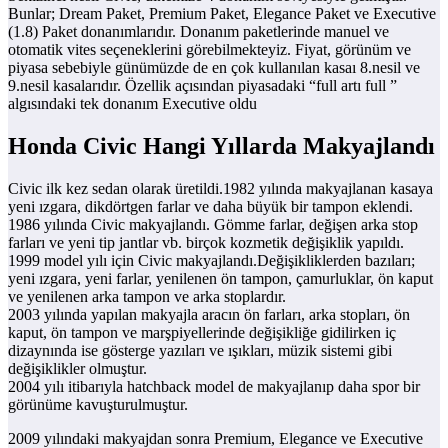
Bunlar; Dream Paket, Premium Paket, Elegance Paket ve Executive
(1.8) Paket donanımlarıdır. Donanım paketlerinde manuel ve
otomatik vites seçeneklerini görebilmekteyiz. Fiyat, görünüm ve
piyasa sebebiyle günümüzde de en çok kullanılan kasaı 8.nesil ve
9.nesil kasalarıdır. Özellik açısından piyasadaki “full artı full ”
algısındaki tek donanım Executive oldu
Honda Civic Hangi Yıllarda Makyajlandı
Civic ilk kez sedan olarak üretildi.1982 yılında makyajlanan kasaya
yeni ızgara, dikdörtgen farlar ve daha büyük bir tampon eklendi.
1986 yılında Civic makyajlandı. Gömme farlar, değişen arka stop
farları ve yeni tip jantlar vb. birçok kozmetik değişiklik yapıldı.
1999 model yılı için Civic makyajlandı.Değişikliklerden bazıları;
yeni ızgara, yeni farlar, yenilenen ön tampon, çamurluklar, ön kaput
ve yenilenen arka tampon ve arka stoplardır.
2003 yılında yapılan makyajla aracın ön farları, arka stopları, ön
kaput, ön tampon ve marşpiyellerinde değişikliğe gidilirken iç
dizaynında ise gösterge yazıları ve ışıkları, müzik sistemi gibi
değişiklikler olmuştur.
2004 yılı itibarıyla hatchback model de makyajlanıp daha spor bir
görünüme kavuşturulmuştur.
2009 yılındaki makyajdan sonra Premium, Elegance ve Executive