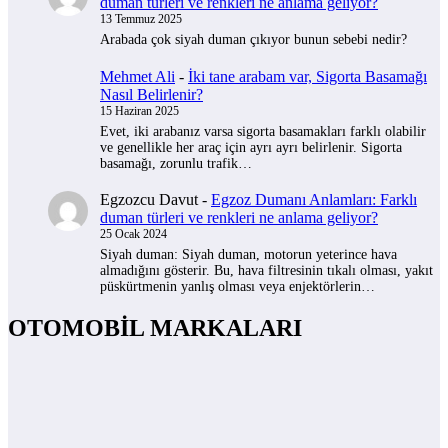
duman türleri ve renkleri ne anlama geliyor?
13 Temmuz 2025
Arabada çok siyah duman çıkıyor bunun sebebi nedir?
Mehmet Ali
-
İki tane arabam var, Sigorta Basamağı
Nasıl Belirlenir?
15 Haziran 2025
Evet, iki arabanız varsa sigorta basamakları farklı olabilir
ve genellikle her araç için ayrı ayrı belirlenir. Sigorta
basamağı, zorunlu trafik…
Egzozcu Davut
-
Egzoz Dumanı Anlamları: Farklı
duman türleri ve renkleri ne anlama geliyor?
25 Ocak 2024
Siyah duman: Siyah duman, motorun yeterince hava
almadığını gösterir. Bu, hava filtresinin tıkalı olması, yakıt
püskürtmenin yanlış olması veya enjektörlerin…
OTOMOBİL MARKALARI