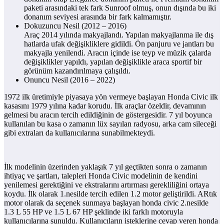
paketi arasındaki tek fark Sunroof olmuş, onun dışında bu iki
donanım seviyesi arasında bir fark kalmamıştır.
Dokuzuncu Nesil (2012 – 2016)
Araç 2014 yılında makyajlandı. Yapılan makyajlanma ile dış
hatlarda ufak değişikliklere gidildi. Ön panjuru ve jantları bu
makyajla yenilendi. Aracın içinde ise teyp ve müzik çalarda
değişiklikler yapıldı, yapılan değişiklikle araca sportif bir
görünüm kazandırılmaya çalışıldı.
Onuncu Nesil (2016 – 2022)
1972 ilk üretimiyle piyasaya yön vermeye başlayan Honda Civic ilk
kasasını 1979 yılına kadar korudu. İlk araçlar özeldir, devamının
gelmesi bu aracın tercih edildiğinin de göstergesidir. 7 yıl boyunca
kullanılan bu kasa o zamanın lüx sayılan radyosu, arka cam sileceği
gibi extraları da kullanıcılarına sunabilmekteydi.
İlk modelinin üzerinden yaklaşık 7 yıl geçtikten sonra o zamanın
ihtiyaç ve şartları, talepleri Honda Civic modelinin de kendini
yenilemesi gerektiğini ve ekstralarını artırması gerekliliğini ortaya
koydu. İlk olarak 1.nesilde tercih edilen 1.2 motor geliştirildi. ARtık
motor olarak da seçenek sunmaya başlayan honda civic 2.nesilde
1.3 L 55 HP ve 1.5 L 67 HP şeklinde iki farklı motoruyla
kullanıcılarına sunuldu. Kullanıcıların isteklerine cevap veren honda