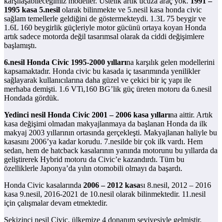
karşılaşabileceğimiz modeller. Üstelik artık ucuza araç yok.
1991 –
1995 kasa 5.nesil
olarak bilinmekte ve 5.nesil kasa honda civic
sağlam temellerle geldiğini de göstermekteydi. 1.3L 75 beygir ve
1.6L 160 beygirlik güçleriyle motor gücünü ortaya koyan Honda
artık sadece motorda değil tasarımsal olarak da ciddi değişimlere
başlamıştı.
6.nesil Honda Civic 1995-2000 yılları
na karşılık gelen modellerini
kapsamaktadır. Honda civic bu kasada iç tasarımında yenilikler
sağlayarak kullanıcılarına daha güzel ve çekici bir iç yapı ile
merhaba demişti. 1.6 VTi,160 BG’lik güç üreten motoru da 6.nesil
Hondada gördük.
Yedinci nesil Honda Civic 2001 – 2006 kasa yılları
na aittir. Artık
kasa değişimi olmadan makyajlanmaya da başlanan Honda da ilk
makyaj 2003 yıllarının ortasında gerçekleşti. Makyajlanan haliyle bu
kasasını 2006’ya kadar korudu. 7.nesilde bir çok ilk vardı. Hem
sedan, hem de hatcback kasalarının yanında motorunu bu yıllarda da
geliştirerek Hybrid motoru da Civic’e kazandırdı. Tüm bu
özelliklerle Japonya’da yılın otomobili olmayı da başardı.
Honda Civic kasalarında
2006 – 2012 kasa
sı 8.nesil, 2012 – 2016
kasa 9.nesil, 2016-2021 de 10.nesil olarak bilinmektedir. 11.nesil
için çalışmalar devam etmektedir.
Sekizinci nesil Civic, ülkemize 4 donanım seviyesiyle gelmiştir.