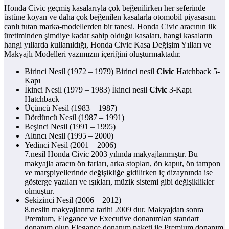
Honda Civic geçmiş kasalarıyla çok beğenilirken her seferinde
üstüne koyan ve daha çok beğenilen kasalarla otomobil piyasasını
canlı tutan marka-modellerden bir tanesi. Honda Civic aracının ilk
üretiminden şimdiye kadar sahip olduğu kasaları, hangi kasaların
hangi yıllarda kullanıldığı, Honda Civic Kasa Değişim Yılları ve
Makyajlı Modelleri yazımızın içeriğini oluşturmaktadır.
Birinci Nesil (1972 – 1979) Birinci nesil
Civic
Hatchback 5-
Kapı
İkinci Nesil (1979 – 1983) İkinci nesil
Civic
3-Kapı
Hatchback
Üçüncü Nesil (1983 – 1987)
Dördüncü Nesil (1987 – 1991)
Beşinci Nesil (1991 – 1995)
Altıncı Nesil (1995 – 2000)
Yedinci Nesil (2001 – 2006)
7.nesil Honda Civic 2003 yılında makyajlanmıştır. Bu
makyajla aracın ön farları, arka stopları, ön kaput, ön tampon
ve marşpiyellerinde değişikliğe gidilirken iç dizaynında ise
gösterge yazıları ve ışıkları, müzik sistemi gibi değişiklikler
olmuştur.
Sekizinci Nesil (2006 – 2012)
8.neslin makyajlanma tarihi 2009 dur. Makyajdan sonra
Premium, Elegance ve Executive donanımları standart
donanım olup Elegance donanım paketi ile Premium donanım