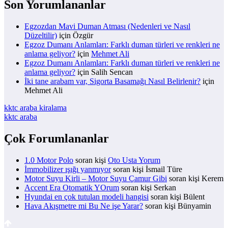
Son Yorumlananlar
Egzozdan Mavi Duman Atması (Nedenleri ve Nasıl
Düzeltilir)
için
Özgür
Egzoz Dumanı Anlamları: Farklı duman türleri ve renkleri ne
anlama geliyor?
için
Mehmet Ali
Egzoz Dumanı Anlamları: Farklı duman türleri ve renkleri ne
anlama geliyor?
için
Salih Sencan
İki tane arabam var, Sigorta Basamağı Nasıl Belirlenir?
için
Mehmet Ali
kktc araba kiralama
kktc araba
Çok Forumlananlar
1.0 Motor Polo
soran kişi
Oto Usta Yorum
İmmobilizer ışığı yanmıyor
soran kişi İsmail Türe
Motor Suyu Kirli – Motor Suyu Çamur Gibi
soran kişi Kerem
Accent Era Otomatik YOrum
soran kişi Serkan
Hyundai en çok tutulan modeli hangisi
soran kişi Bülent
Hava Akışmetre mi Bu Ne işe Yarar?
soran kişi Bünyamin