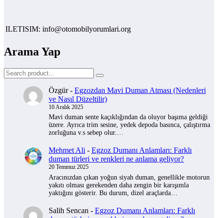
TISIM: info@otomobilyorumlari.org
Arama Yap
Özgür
-
Egzozdan Mavi Duman Atması (Nedenleri
ve Nasıl Düzeltilir)
10 Aralık 2025
Mavi duman sente kaçıklığından da oluyor başıma geldiği
üzere. Ayrıca trim sesine, yedek depoda basınca, çalıştırma
zorluğuna v.s sebep olur.…
Mehmet Ali
-
Egzoz Dumanı Anlamları: Farklı
duman türleri ve renkleri ne anlama geliyor?
20 Temmuz 2025
Aracınızdan çıkan yoğun siyah duman, genellikle motorun
yakıtı olması gerekenden daha zengin bir karışımla
yaktığını gösterir. Bu durum, dizel araçlarda…
Salih Sencan
-
Egzoz Dumanı Anlamları: Farklı