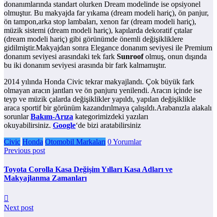
donanımlarında standart olurken Dream modelinde ise opsiyonel
olmuştur. Bu makyajda far yıkama (dream modeli hariç), ön panjur,
ön tampon,arka stop lambaları, xenon far (dream modeli hariç),
müzik sistemi (dream modeli hariç), kapılarda dekoratif çıtalar
(dream modeli hariç) gibi görünümde önemli değişikliklere
gidilmiştir.Makyajdan sonra Elegance donanım seviyesi ile Premium
donanım seviyesi arasındaki tek fark
Sunroof
olmuş, onun dışında
bu iki donanım seviyesi arasında bir fark kalmamıştır.
2014 yılında Honda Civic tekrar makyajlandı. Çok büyük fark
olmayan aracın jantları ve ön panjuru yenilendi. Aracın içinde ise
teyp ve müzik çalarda değişiklikler yapıldı, yapılan değişiklikle
araca sportif bir görünüm kazandırılmaya çalışıldı.Arabanızla alakalı
sorunlar
Bakım-Arıza
kategorimizdeki yazıları
okuyabilirsiniz.
Google
‘de bizi aratabilirsiniz
Civic
Honda
Otomobil Markaları
0 Yorumlar
Previous post
Toyota Corolla Kasa Değişim Yılları Kasa Adları ve
Makyajlanma Zamanları
Next post