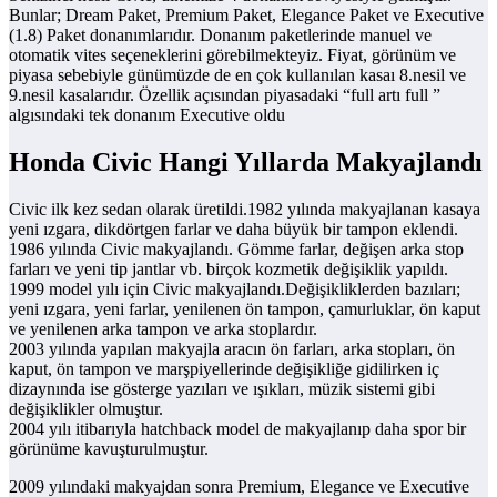
Bunlar; Dream Paket, Premium Paket, Elegance Paket ve Executive
(1.8) Paket donanımlarıdır. Donanım paketlerinde manuel ve
otomatik vites seçeneklerini görebilmekteyiz. Fiyat, görünüm ve
piyasa sebebiyle günümüzde de en çok kullanılan kasaı 8.nesil ve
9.nesil kasalarıdır. Özellik açısından piyasadaki “full artı full ”
algısındaki tek donanım Executive oldu
Honda Civic Hangi Yıllarda Makyajlandı
Civic ilk kez sedan olarak üretildi.1982 yılında makyajlanan kasaya
yeni ızgara, dikdörtgen farlar ve daha büyük bir tampon eklendi.
1986 yılında Civic makyajlandı. Gömme farlar, değişen arka stop
farları ve yeni tip jantlar vb. birçok kozmetik değişiklik yapıldı.
1999 model yılı için Civic makyajlandı.Değişikliklerden bazıları;
yeni ızgara, yeni farlar, yenilenen ön tampon, çamurluklar, ön kaput
ve yenilenen arka tampon ve arka stoplardır.
2003 yılında yapılan makyajla aracın ön farları, arka stopları, ön
kaput, ön tampon ve marşpiyellerinde değişikliğe gidilirken iç
dizaynında ise gösterge yazıları ve ışıkları, müzik sistemi gibi
değişiklikler olmuştur.
2004 yılı itibarıyla hatchback model de makyajlanıp daha spor bir
görünüme kavuşturulmuştur.
2009 yılındaki makyajdan sonra Premium, Elegance ve Executive