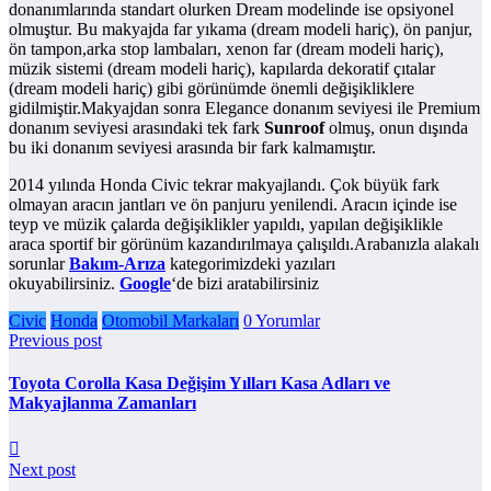
donanımlarında standart olurken Dream modelinde ise opsiyonel
olmuştur. Bu makyajda far yıkama (dream modeli hariç), ön panjur,
ön tampon,arka stop lambaları, xenon far (dream modeli hariç),
müzik sistemi (dream modeli hariç), kapılarda dekoratif çıtalar
(dream modeli hariç) gibi görünümde önemli değişikliklere
gidilmiştir.Makyajdan sonra Elegance donanım seviyesi ile Premium
donanım seviyesi arasındaki tek fark
Sunroof
olmuş, onun dışında
bu iki donanım seviyesi arasında bir fark kalmamıştır.
2014 yılında Honda Civic tekrar makyajlandı. Çok büyük fark
olmayan aracın jantları ve ön panjuru yenilendi. Aracın içinde ise
teyp ve müzik çalarda değişiklikler yapıldı, yapılan değişiklikle
araca sportif bir görünüm kazandırılmaya çalışıldı.Arabanızla alakalı
sorunlar
Bakım-Arıza
kategorimizdeki yazıları
okuyabilirsiniz.
Google
‘de bizi aratabilirsiniz
Civic
Honda
Otomobil Markaları
0 Yorumlar
Previous post
Toyota Corolla Kasa Değişim Yılları Kasa Adları ve
Makyajlanma Zamanları
Next post