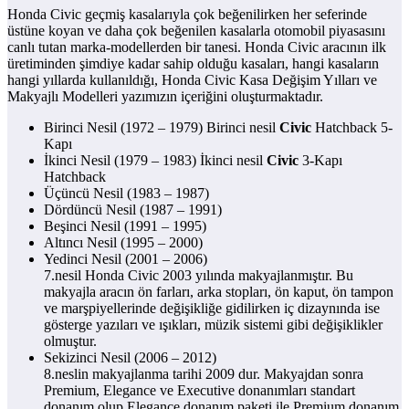
Honda Civic geçmiş kasalarıyla çok beğenilirken her seferinde
üstüne koyan ve daha çok beğenilen kasalarla otomobil piyasasını
canlı tutan marka-modellerden bir tanesi. Honda Civic aracının ilk
üretiminden şimdiye kadar sahip olduğu kasaları, hangi kasaların
hangi yıllarda kullanıldığı, Honda Civic Kasa Değişim Yılları ve
Makyajlı Modelleri yazımızın içeriğini oluşturmaktadır.
Birinci Nesil (1972 – 1979) Birinci nesil
Civic
Hatchback 5-
Kapı
İkinci Nesil (1979 – 1983) İkinci nesil
Civic
3-Kapı
Hatchback
Üçüncü Nesil (1983 – 1987)
Dördüncü Nesil (1987 – 1991)
Beşinci Nesil (1991 – 1995)
Altıncı Nesil (1995 – 2000)
Yedinci Nesil (2001 – 2006)
7.nesil Honda Civic 2003 yılında makyajlanmıştır. Bu
makyajla aracın ön farları, arka stopları, ön kaput, ön tampon
ve marşpiyellerinde değişikliğe gidilirken iç dizaynında ise
gösterge yazıları ve ışıkları, müzik sistemi gibi değişiklikler
olmuştur.
Sekizinci Nesil (2006 – 2012)
8.neslin makyajlanma tarihi 2009 dur. Makyajdan sonra
Premium, Elegance ve Executive donanımları standart
donanım olup Elegance donanım paketi ile Premium donanım