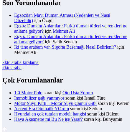
Son Yorumlananlar
Egzozdan Mavi Duman Atması (Nedenleri ve Nasıl
Düzeltilir)
için
Özgür
Egzoz Dumanı Anlamları: Farklı duman türleri ve renkleri ne
anlama geliyor?
için
Mehmet Ali
Egzoz Dumanı Anlamları: Farklı duman türleri ve renkleri ne
anlama geliyor?
için
Salih Sencan
İki tane arabam var, Sigorta Basamağı Nasıl Belirlenir?
için
Mehmet Ali
kktc araba kiralama
kktc araba
Çok Forumlananlar
1.0 Motor Polo
soran kişi
Oto Usta Yorum
İmmobilizer ışığı yanmıyor
soran kişi İsmail Türe
Motor Suyu Kirli – Motor Suyu Çamur Gibi
soran kişi Kerem
Accent Era Otomatik YOrum
soran kişi Serkan
Hyundai en çok tutulan modeli hangisi
soran kişi Bülent
Hava Akışmetre mi Bu Ne işe Yarar?
soran kişi Bünyamin