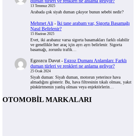
duman türleri ve renkleri ne anlama geliyor?
13 Temmuz 2025
Arabada çok siyah duman çıkıyor bunun sebebi nedir?
Mehmet Ali
-
İki tane arabam var, Sigorta Basamağı
Nasıl Belirlenir?
15 Haziran 2025
Evet, iki arabanız varsa sigorta basamakları farklı olabilir
ve genellikle her araç için ayrı ayrı belirlenir. Sigorta
basamağı, zorunlu trafik…
Egzozcu Davut
-
Egzoz Dumanı Anlamları: Farklı
duman türleri ve renkleri ne anlama geliyor?
25 Ocak 2024
Siyah duman: Siyah duman, motorun yeterince hava
almadığını gösterir. Bu, hava filtresinin tıkalı olması, yakıt
püskürtmenin yanlış olması veya enjektörlerin…
OTOMOBİL MARKALARI