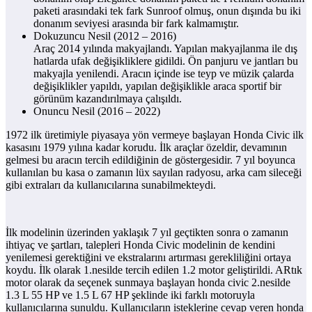
paketi arasındaki tek fark Sunroof olmuş, onun dışında bu iki
donanım seviyesi arasında bir fark kalmamıştır.
Dokuzuncu Nesil (2012 – 2016)
Araç 2014 yılında makyajlandı. Yapılan makyajlanma ile dış
hatlarda ufak değişikliklere gidildi. Ön panjuru ve jantları bu
makyajla yenilendi. Aracın içinde ise teyp ve müzik çalarda
değişiklikler yapıldı, yapılan değişiklikle araca sportif bir
görünüm kazandırılmaya çalışıldı.
Onuncu Nesil (2016 – 2022)
1972 ilk üretimiyle piyasaya yön vermeye başlayan Honda Civic ilk
kasasını 1979 yılına kadar korudu. İlk araçlar özeldir, devamının
gelmesi bu aracın tercih edildiğinin de göstergesidir. 7 yıl boyunca
kullanılan bu kasa o zamanın lüx sayılan radyosu, arka cam sileceği
gibi extraları da kullanıcılarına sunabilmekteydi.
İlk modelinin üzerinden yaklaşık 7 yıl geçtikten sonra o zamanın
ihtiyaç ve şartları, talepleri Honda Civic modelinin de kendini
yenilemesi gerektiğini ve ekstralarını artırması gerekliliğini ortaya
koydu. İlk olarak 1.nesilde tercih edilen 1.2 motor geliştirildi. ARtık
motor olarak da seçenek sunmaya başlayan honda civic 2.nesilde
1.3 L 55 HP ve 1.5 L 67 HP şeklinde iki farklı motoruyla
kullanıcılarına sunuldu. Kullanıcıların isteklerine cevap veren honda