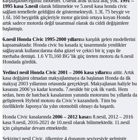
karşılaşabileceğimiz modeller. Üstelik artık ucuza araç yok.
1991 –
1995 kasa 5.nesil
olarak bilinmekte ve 5.nesil kasa honda civic
sağlam temellerle geldiğini de göstermekteydi. 1.3L 75 beygir ve
1.6L 160 beygirlik güçleriyle motor gücünü ortaya koyan Honda
artık sadece motorda değil tasarımsal olarak da ciddi değişimlere
başlamıştı.
6.nesil Honda Civic 1995-2000 yılları
na karşılık gelen modellerini
kapsamaktadır. Honda civic bu kasada iç tasarımında yenilikler
sağlayarak kullanıcılarına daha güzel ve çekici bir iç yapı ile
merhaba demişti. 1.6 VTi,160 BG’lik güç üreten motoru da 6.nesil
Hondada gördük.
Yedinci nesil Honda Civic 2001 – 2006 kasa yılları
na aittir. Artık
kasa değişimi olmadan makyajlanmaya da başlanan Honda da ilk
makyaj 2003 yıllarının ortasında gerçekleşti. Makyajlanan haliyle bu
kasasını 2006’ya kadar korudu. 7.nesilde bir çok ilk vardı. Hem
sedan, hem de hatcback kasalarının yanında motorunu bu yıllarda da
geliştirerek Hybrid motoru da Civic’e kazandırdı. Tüm bu
özelliklerle Japonya’da yılın otomobili olmayı da başardı.
Honda Civic kasalarında
2006 – 2012 kasa
sı 8.nesil, 2012 – 2016
kasa 9.nesil, 2016-2021 de 10.nesil olarak bilinmektedir. 11.nesil
için çalışmalar devam etmektedir.
Sekizinci nesil Civic, ülkemize 4 donanım seviyesiyle gelmiştir.