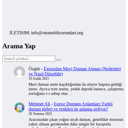
ILETISIM: info@otomobilyorumlari.org
Arama Yap
Özgür
-
Egzozdan Mavi Duman Atması (Nedenleri
ve Nasıl Düzeltilir)
10 Aralık 2025
Mavi duman sente kaçıklığından da oluyor başıma geldiği
üzere. Ayrıca trim sesine, yedek depoda basınca, çalıştırma
zorluğuna v.s sebep olur.…
Mehmet Ali
-
Egzoz Dumanı Anlamları: Farklı
duman türleri ve renkleri ne anlama geliyor?
20 Temmuz 2025
Aracınızdan çıkan yoğun siyah duman, genellikle motorun
yakıtı olması gerekenden daha zengin bir karışımla