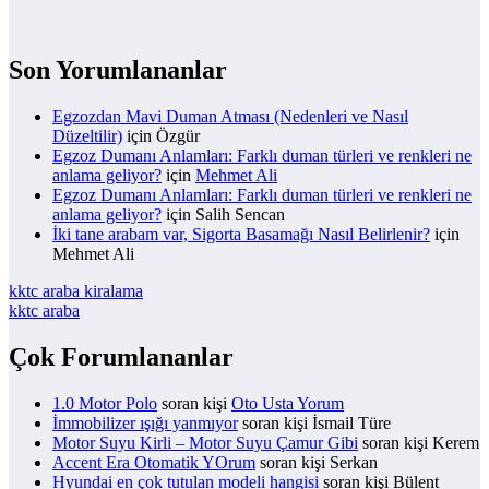
Son Yorumlananlar
Egzozdan Mavi Duman Atması (Nedenleri ve Nasıl
Düzeltilir)
için
Özgür
Egzoz Dumanı Anlamları: Farklı duman türleri ve renkleri ne
anlama geliyor?
için
Mehmet Ali
Egzoz Dumanı Anlamları: Farklı duman türleri ve renkleri ne
anlama geliyor?
için
Salih Sencan
İki tane arabam var, Sigorta Basamağı Nasıl Belirlenir?
için
Mehmet Ali
kktc araba kiralama
kktc araba
Çok Forumlananlar
1.0 Motor Polo
soran kişi
Oto Usta Yorum
İmmobilizer ışığı yanmıyor
soran kişi İsmail Türe
Motor Suyu Kirli – Motor Suyu Çamur Gibi
soran kişi Kerem
Accent Era Otomatik YOrum
soran kişi Serkan
Hyundai en çok tutulan modeli hangisi
soran kişi Bülent