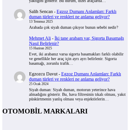
yaktığını gösterir. Bu durum, dizel araçlarda…
Salih Sencan
-
Egzoz Dumanı Anlamları: Farklı
duman türleri ve renkleri ne anlama geliyor?
13 Temmuz 2025
Arabada çok siyah duman çıkıyor bunun sebebi nedir?
Mehmet Ali
-
İki tane arabam var, Sigorta Basamağı
Nasıl Belirlenir?
15 Haziran 2025
Evet, iki arabanız varsa sigorta basamakları farklı olabilir
ve genellikle her araç için ayrı ayrı belirlenir. Sigorta
basamağı, zorunlu trafik…
Egzozcu Davut
-
Egzoz Dumanı Anlamları: Farklı
duman türleri ve renkleri ne anlama geliyor?
25 Ocak 2024
Siyah duman: Siyah duman, motorun yeterince hava
almadığını gösterir. Bu, hava filtresinin tıkalı olması, yakıt
püskürtmenin yanlış olması veya enjektörlerin…
OTOMOBİL MARKALARI