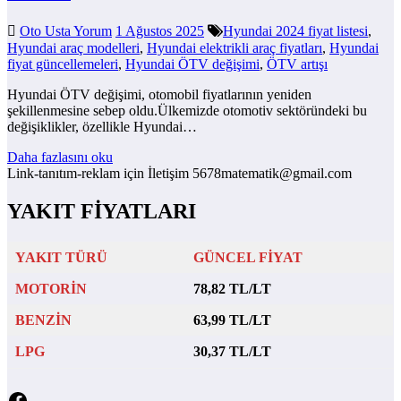
Oto Usta Yorum
1 Ağustos 2025
Hyundai 2024 fiyat listesi
,
Hyundai araç modelleri
,
Hyundai elektrikli araç fiyatları
,
Hyundai
fiyat güncellemeleri
,
Hyundai ÖTV değişimi
,
ÖTV artışı
Hyundai ÖTV değişimi, otomobil fiyatlarının yeniden
şekillenmesine sebep oldu.Ülkemizde otomotiv sektöründeki bu
değişiklikler, özellikle Hyundai…
Daha fazlasını oku
Link-tanıtım-reklam için İletişim 5678matematik@gmail.com
YAKIT FİYATLARI
YAKIT TÜRÜ
GÜNCEL FİYAT
MOTORİN
78,82 TL/LT
BENZİN
63,99 TL/LT
LPG
30,37 TL/LT
Facebook