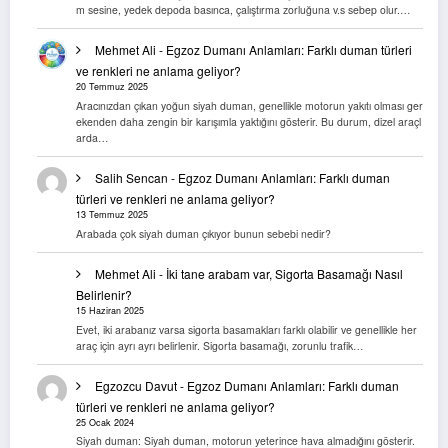
m sesine, yedek depoda basınca, çalıştırma zorluğuna v.s sebep olur.…
Mehmet Ali
-
Egzoz Dumanı Anlamları: Farklı duman türleri
ve renkleri ne anlama geliyor?
20 Temmuz 2025
Aracınızdan çıkan yoğun siyah duman, genellikle motorun yakıtı olması ger
ekenden daha zengin bir karışımla yaktığını gösterir. Bu durum, dizel araçl
arda…
Salih Sencan
-
Egzoz Dumanı Anlamları: Farklı duman
türleri ve renkleri ne anlama geliyor?
13 Temmuz 2025
Arabada çok siyah duman çıkıyor bunun sebebi nedir?
Mehmet Ali
-
İki tane arabam var, Sigorta Basamağı Nasıl
Belirlenir?
15 Haziran 2025
Evet, iki arabanız varsa sigorta basamakları farklı olabilir ve genellikle her
araç için ayrı ayrı belirlenir. Sigorta basamağı, zorunlu trafik…
Egzozcu Davut
-
Egzoz Dumanı Anlamları: Farklı duman
türleri ve renkleri ne anlama geliyor?
25 Ocak 2024
Siyah duman: Siyah duman, motorun yeterince hava almadığını gösterir.