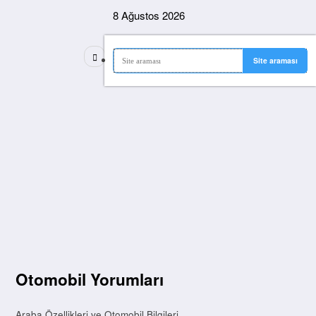
İçeriğe
8 Ağustos 2026
atla
Otomobil Yorumları
Araba Özellikleri ve Otomobil Bilgileri