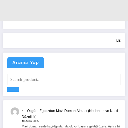
ILETISIM: i
Arama Yap
Özgür
-
Egzozdan Mavi Duman Atması (Nedenleri ve Nasıl
Düzeltilir)
10 Aralık 2025
Mavi duman sente kaçıklığından da oluyor başıma geldiği üzere. Ayrıca tri