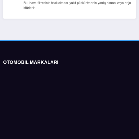
Bu, hava filtresinin tıkalı olması, yakıt püskürtmenin yanlış olması veya enje
ktörlerin…
OTOMOBİL MARKALARI