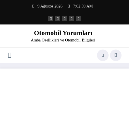
İçeriğe
9 Ağustos 2026
7:02:59 AM
atla
Otomobil Yorumları
Araba Özellikleri ve Otomobil Bilgileri