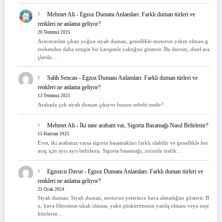
Mehmet Ali
-
Egzoz Dumanı Anlamları: Farklı duman türleri ve
renkleri ne anlama geliyor?
20 Temmuz 2025
Aracınızdan çıkan yoğun siyah duman, genellikle motorun yakıtı olması g
erekenden daha zengin bir karışımla yaktığını gösterir. Bu durum, dizel ara
çlarda…
Salih Sencan
-
Egzoz Dumanı Anlamları: Farklı duman türleri ve
renkleri ne anlama geliyor?
13 Temmuz 2025
Arabada çok siyah duman çıkıyor bunun sebebi nedir?
Mehmet Ali
-
İki tane arabam var, Sigorta Basamağı Nasıl Belirlenir?
15 Haziran 2025
Evet, iki arabanız varsa sigorta basamakları farklı olabilir ve genellikle her
araç için ayrı ayrı belirlenir. Sigorta basamağı, zorunlu trafik…
Egzozcu Davut
-
Egzoz Dumanı Anlamları: Farklı duman türleri ve
renkleri ne anlama geliyor?
25 Ocak 2024
Siyah duman: Siyah duman, motorun yeterince hava almadığını gösterir. B
u, hava filtresinin tıkalı olması, yakıt püskürtmenin yanlış olması veya enje
ktörlerin…