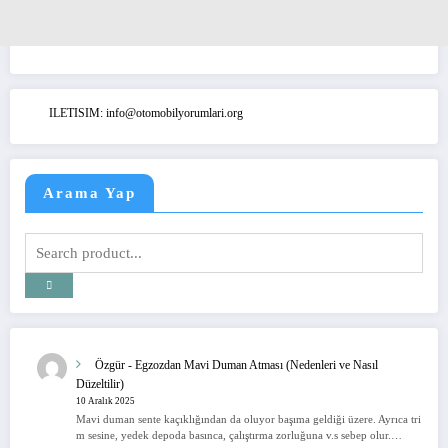
ILETISIM: info@otomobilyorumlari.org
Arama Yap
Özgür
-
Egzozdan Mavi Duman Atması (Nedenleri ve Nasıl
Düzeltilir)
10 Aralık 2025
Mavi duman sente kaçıklığından da oluyor başıma geldiği üzere. Ayrıca tri
m sesine, yedek depoda basınca, çalıştırma zorluğuna v.s sebep olur.…