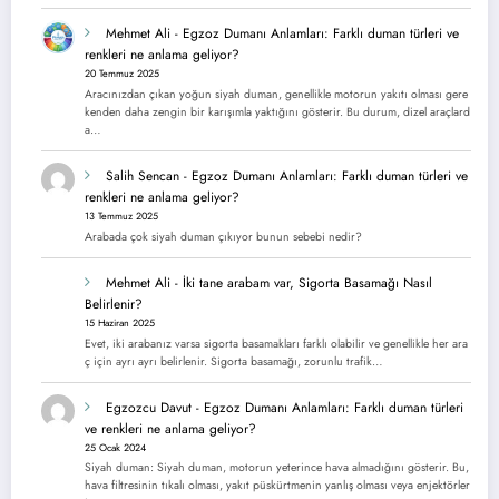
Mehmet Ali
-
Egzoz Dumanı Anlamları: Farklı duman türleri ve
renkleri ne anlama geliyor?
20 Temmuz 2025
Aracınızdan çıkan yoğun siyah duman, genellikle motorun yakıtı olması gere
kenden daha zengin bir karışımla yaktığını gösterir. Bu durum, dizel araçlard
a…
Salih Sencan
-
Egzoz Dumanı Anlamları: Farklı duman türleri ve
renkleri ne anlama geliyor?
13 Temmuz 2025
Arabada çok siyah duman çıkıyor bunun sebebi nedir?
Mehmet Ali
-
İki tane arabam var, Sigorta Basamağı Nasıl
Belirlenir?
15 Haziran 2025
Evet, iki arabanız varsa sigorta basamakları farklı olabilir ve genellikle her ara
ç için ayrı ayrı belirlenir. Sigorta basamağı, zorunlu trafik…
Egzozcu Davut
-
Egzoz Dumanı Anlamları: Farklı duman türleri
ve renkleri ne anlama geliyor?
25 Ocak 2024
Siyah duman: Siyah duman, motorun yeterince hava almadığını gösterir. Bu,
hava filtresinin tıkalı olması, yakıt püskürtmenin yanlış olması veya enjektörler