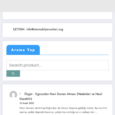
ILETISIM: info@otomobilyorumlari.org
Arama Yap
Özgür
-
Egzozdan Mavi Duman Atması (Nedenleri ve Nasıl
Düzeltilir)
10 Aralık 2025
Mavi duman sente kaçıklığından da oluyor başıma geldiği üzere. Ayrıca trim
sesine, yedek depoda basınca, çalıştırma zorluğuna v.s sebep olur.…