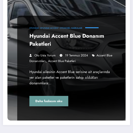
HYUNDAI
HYUNDAI ACCENT
OTOMOBIL MARKALARI
Hyundai Accent Blue Donanım
Paketleri
Oto Usta Yorum
19 Temmuz 2024
Accent Blue
,
Donanımları
Accent Blue Paketleri
Hyundai ailesinin Accent Blue serisine ait araçlarında
yer alan paketler ve paketlerin sahip oldukları
donanımlara…
Daha fazlasını oku