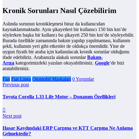
Kronik Sorunları Nasıl Çözebilirim
Aslında sorunun kronikleşmesi biraz da kullanıcıdan
kaynaklanmaktadır. Aynı şikayetleri bir kullanıcı 150 bin km’de
söylerken başka bir kullancı bu şikayeti 250 bin km’de söyleyebilir.
Burada özellikle zamanında bakım yapılıp yapılmaması, kullanım
şekli, kullanım yeri gibi etkenler de oldukça önemlidir. Yine de
uygun fiyatlı bir araba için katlanılacak kronik sorunlar olduğunu
ifade edebiliriz. Arabanızla alakalı sorunlar
Bakım-
Arıza
kategorimizdeki yazıları okuyabilirsiniz.
Google
‘de bizi
aratabilirsiniz.
Fiat
Fiat Linea
Otomobil Markaları
0 Yorumlar
Previous post
Toyota Corolla 1.33 Life Motor – Donanım Özellikleri
Next post
Hasar Kaydındaki ERP Çarpma ve KTT Çarpma Ne Anlama
Gelmektedir?