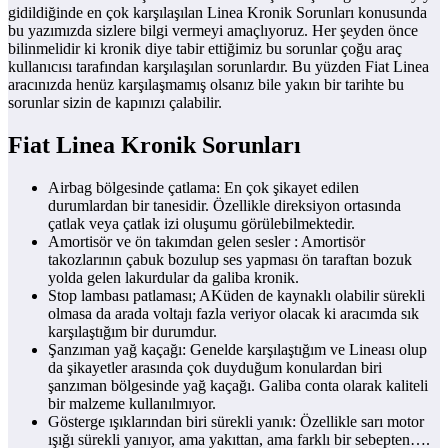
gidildiğinde en çok karşılaşılan Linea Kronik Sorunları konusunda
bu yazımızda sizlere bilgi vermeyi amaçlıyoruz. Her şeyden önce
bilinmelidir ki kronik diye tabir ettiğimiz bu sorunlar çoğu araç
kullanıcısı tarafından karşılaşılan sorunlardır. Bu yüzden Fiat Linea
aracınızda henüz karşılaşmamış olsanız bile yakın bir tarihte bu
sorunlar sizin de kapınızı çalabilir.
Fiat Linea Kronik Sorunları
Airbag bölgesinde çatlama: En çok şikayet edilen
durumlardan bir tanesidir. Özellikle direksiyon ortasında
çatlak veya çatlak izi oluşumu görülebilmektedir.
Amortisör ve ön takımdan gelen sesler : Amortisör
takozlarının çabuk bozulup ses yapması ön taraftan bozuk
yolda gelen lakurdular da galiba kronik.
Stop lambası patlaması; AKüden de kaynaklı olabilir sürekli
olmasa da arada voltajı fazla veriyor olacak ki aracımda sık
karşılaştığım bir durumdur.
Şanzıman yağ kaçağı: Genelde karşılaştığım ve Lineası olup
da şikayetler arasında çok duyduğum konulardan biri
şanzıman bölgesinde yağ kaçağı. Galiba conta olarak kaliteli
bir malzeme kullanılmıyor.
Gösterge ışıklarından biri sürekli yanık: Özellikle sarı motor
ışığı sürekli yanıyor, ama yakıttan, ama farklı bir sebepten….