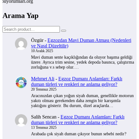
orumlari.org
Arama Yap
Özgür
-
Egzozdan Mavi Duman Atması (Nedenleri
ve Nasıl Düzeltilir)
10 Aralık 2025
Mavi duman sente kaçıklığından da oluyor başıma geldiği
üzere. Ayrıca trim sesine, yedek depoda basınca, çalıştırma
zorluğuna v.s sebep olur.…
Mehmet Ali
-
Egzoz Dumanı Anlamları: Farklı
duman türleri ve renkleri ne anlama geliyor?
20 Temmuz 2025
Aracınızdan çıkan yoğun siyah duman, genellikle motorun
yakıtı olması gerekenden daha zengin bir karışımla
yaktığını gösterir. Bu durum, dizel araçlarda…
Salih Sencan
-
Egzoz Dumanı Anlamları: Farklı
duman türleri ve renkleri ne anlama geliyor?
13 Temmuz 2025
Arabada çok siyah duman çıkıyor bunun sebebi nedir?