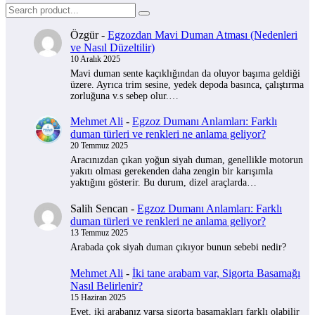
Özgür
-
Egzozdan Mavi Duman Atması (Nedenleri
ve Nasıl Düzeltilir)
10 Aralık 2025
Mavi duman sente kaçıklığından da oluyor başıma geldiği
üzere. Ayrıca trim sesine, yedek depoda basınca, çalıştırma
zorluğuna v.s sebep olur.…
Mehmet Ali
-
Egzoz Dumanı Anlamları: Farklı
duman türleri ve renkleri ne anlama geliyor?
20 Temmuz 2025
Aracınızdan çıkan yoğun siyah duman, genellikle motorun
yakıtı olması gerekenden daha zengin bir karışımla
yaktığını gösterir. Bu durum, dizel araçlarda…
Salih Sencan
-
Egzoz Dumanı Anlamları: Farklı
duman türleri ve renkleri ne anlama geliyor?
13 Temmuz 2025
Arabada çok siyah duman çıkıyor bunun sebebi nedir?
Mehmet Ali
-
İki tane arabam var, Sigorta Basamağı
Nasıl Belirlenir?
15 Haziran 2025
Evet, iki arabanız varsa sigorta basamakları farklı olabilir