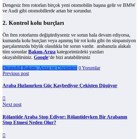
Dengesiz fren rotorları birçok yeni otomobilin başına gelir ve BMW
ve Audi gibi otomobillerde artan bir sorundur.
2. Kontrol kolu burçları
Ön fren rotorlarını değiştirdiyseniz ve sorun hala devam ediyorsa,
kumanda kolu burçları veya aşınmış bir rot kolu gibi ön süspansiyon
parçalarınızda büyük olasılıkla bir sorun vardır. arabanızla alakalı
tüm sorunlar
Bakım-Arıza
kategorimizdeki yazıları
okuyabilirsiniz.
Google
‘de bizi aratabilirsiniz
Otomobil Bakımı, Arıza ve Çözümleri
0 Yorumlar
Previous post
Araba Hızlanırken Güç Kaybediyor Çekişten Düşüyor
Next post
Rölantide Araba Stop Ediyor: Rölantideyken Bir Arabanın
Stop Etmesi Neden Olur?