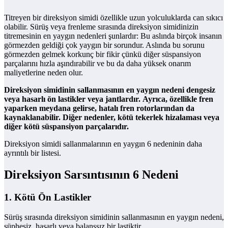
Titreyen bir direksiyon simidi özellikle uzun yolculuklarda can sıkıcı
olabilir. Sürüş veya frenleme sırasında direksiyon simidinizin
titremesinin en yaygın nedenleri şunlardır: Bu aslında birçok insanın
görmezden geldiği çok yaygın bir sorundur. Aslında bu sorunu
görmezden gelmek korkunç bir fikir çünkü diğer süspansiyon
parçalarını hızla aşındırabilir ve bu da daha yüksek onarım
maliyetlerine neden olur.
Direksiyon simidinin sallanmasının en yaygın nedeni dengesiz
veya hasarlı ön lastikler veya jantlardır. Ayrıca, özellikle fren
yaparken meydana gelirse, hatalı fren rotorlarından da
kaynaklanabilir. Diğer nedenler, kötü tekerlek hizalaması veya
diğer kötü süspansiyon parçalarıdır.
Direksiyon simidi sallanmalarının en yaygın 6 nedeninin daha
ayrıntılı bir listesi.
Direksiyon Sarsıntısının 6 Nedeni
1. Kötü Ön Lastikler
Sürüş sırasında direksiyon simidinin sallanmasının en yaygın nedeni,
şüphesiz, hasarlı veya balanssız bir lastiktir.