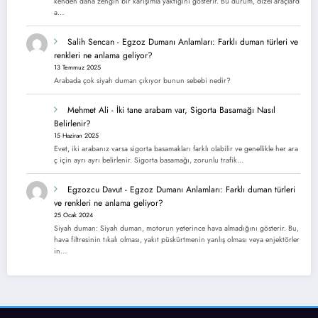
kenden daha zengin bir karışımla yaktığını gösterir. Bu durum, dizel araçlard
a…
Salih Sencan
-
Egzoz Dumanı Anlamları: Farklı duman türleri ve
renkleri ne anlama geliyor?
13 Temmuz 2025
Arabada çok siyah duman çıkıyor bunun sebebi nedir?
Mehmet Ali
-
İki tane arabam var, Sigorta Basamağı Nasıl
Belirlenir?
15 Haziran 2025
Evet, iki arabanız varsa sigorta basamakları farklı olabilir ve genellikle her ara
ç için ayrı ayrı belirlenir. Sigorta basamağı, zorunlu trafik…
Egzozcu Davut
-
Egzoz Dumanı Anlamları: Farklı duman türleri
ve renkleri ne anlama geliyor?
25 Ocak 2024
Siyah duman: Siyah duman, motorun yeterince hava almadığını gösterir. Bu,
hava filtresinin tıkalı olması, yakıt püskürtmenin yanlış olması veya enjektörler
in…