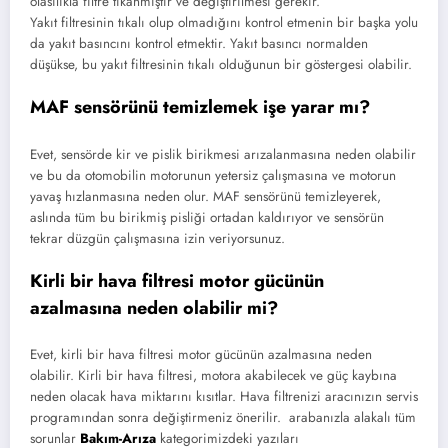
olasılıkla filtre tıkanmıştır ve değiştirilmesi gerekir.
Yakıt filtresinin tıkalı olup olmadığını kontrol etmenin bir başka yolu
da yakıt basıncını kontrol etmektir. Yakıt basıncı normalden
düşükse, bu yakıt filtresinin tıkalı olduğunun bir göstergesi olabilir.
MAF sensörünü temizlemek işe yarar mı?
Evet, sensörde kir ve pislik birikmesi arızalanmasına neden olabilir
ve bu da otomobilin motorunun yetersiz çalışmasına ve motorun
yavaş hızlanmasına neden olur. MAF sensörünü temizleyerek,
aslında tüm bu birikmiş pisliği ortadan kaldırıyor ve sensörün
tekrar düzgün çalışmasına izin veriyorsunuz.
Kirli bir hava filtresi motor gücünün
azalmasına neden olabilir mi?
Evet, kirli bir hava filtresi motor gücünün azalmasına neden
olabilir. Kirli bir hava filtresi, motora akabilecek ve güç kaybına
neden olacak hava miktarını kısıtlar. Hava filtrenizi aracınızın servis
programından sonra değiştirmeniz önerilir. arabanızla alakalı tüm
sorunlar
Bakım-Arıza
kategorimizdeki yazıları