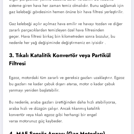
sisteme giren hava her zaman temiz olmalıdır. Bunu sağlamak için
gaz kelebeği gövdesinin hemen önüne bir hava filtresi yerleştirilir.
Gaz kelebeği açılır açılmaz hava emilir ve havayı tozdan ve diğer
zararlı parçacıklardan temizleyen özel hava filtresinden
geçer. Hava filtresi birkaç bin kilometreden sonra bozulur, bu
nedenle her yağ değişiminde değiştirmeniz en iyisidir .
3. Tıkalı Katalitik Konvertör veya Partikül
Filtresi
Egzoz, motordaki tüm zararlı ve gereksiz gazları uzaklaştırır. Egzoz
bu gazları ne kadar çabuk dışarı atarsa, motor o kadar çabuk
yanmayı yeniden başlatabilir.
Bu nedenle, araba gazları ürettiğinden daha hızlı atabiliyorsa,
araba hızlı ve düzgün çalışır. Ancak tıkanmış katalitik
konvertör veya tıkalı egzoz gibi herhangi bir engel
varsa motorunuz güç kaybeder.
4. MAF Sensör Arızası (Gaz Motorları)