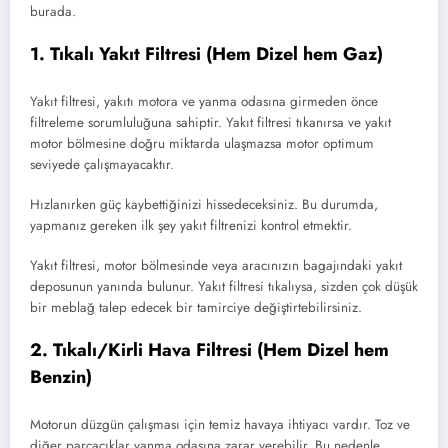
burada.
1. Tıkalı Yakıt Filtresi (Hem Dizel hem Gaz)
Yakıt filtresi, yakıtı motora ve yanma odasına girmeden önce
filtreleme sorumluluğuna sahiptir. Yakıt filtresi tıkanırsa ve yakıt
motor bölmesine doğru miktarda ulaşmazsa motor optimum
seviyede çalışmayacaktır.
Hızlanırken güç kaybettiğinizi hissedeceksiniz. Bu durumda,
yapmanız gereken ilk şey yakıt filtrenizi kontrol etmektir.
Yakıt filtresi, motor bölmesinde veya aracınızın bagajındaki yakıt
deposunun yanında bulunur. Yakıt filtresi tıkalıysa, sizden çok düşük
bir meblağ talep edecek bir tamirciye değiştirtebilirsiniz.
2. Tıkalı/Kirli Hava Filtresi (Hem Dizel hem
Benzin)
Motorun düzgün çalışması için temiz havaya ihtiyacı vardır. Toz ve
diğer parçacıklar yanma odasına zarar verebilir. Bu nedenle