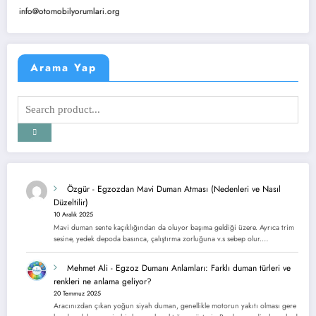
o@otomobilyorumlari.org
Arama Yap
Özgür
-
Egzozdan Mavi Duman Atması (Nedenleri ve Nasıl
Düzeltilir)
10 Aralık 2025
Mavi duman sente kaçıklığından da oluyor başıma geldiği üzere. Ayrıca trim
sesine, yedek depoda basınca, çalıştırma zorluğuna v.s sebep olur.…
Mehmet Ali
-
Egzoz Dumanı Anlamları: Farklı duman türleri ve
renkleri ne anlama geliyor?
20 Temmuz 2025
Aracınızdan çıkan yoğun siyah duman, genellikle motorun yakıtı olması gere