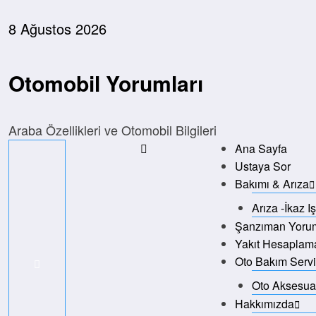
İçeriğe
atla
8 Ağustos 2026
Otomobil Yorumları
Araba Özellikleri ve Otomobil Bilgileri
Ana Sayfa
Ustaya Sor
Bakımı & Arıza
Arıza -İkaz I
Şanzıman Yorum
Yakıt Hesaplam
Oto Bakım Servi
Oto Aksesuar
Hakkımızda