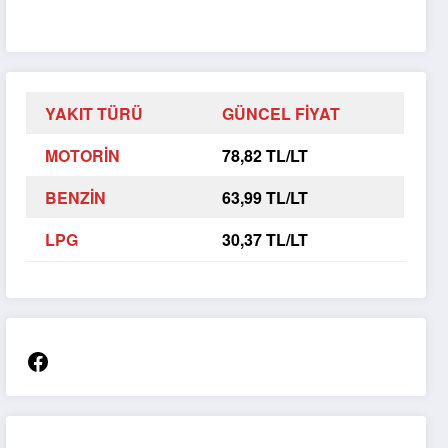
YAKIT TÜRÜ
GÜNCEL FİYAT
MOTORİN
78,82 TL/LT
BENZİN
63,99 TL/LT
LPG
30,37 TL/LT
Facebook