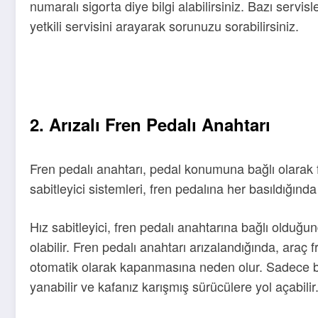
numaralı sigorta diye bilgi alabilirsiniz. Bazı servis
yetkili servisini arayarak sorunuzu sorabilirsiniz.
Nissan micra hız sabitleyici sigortası Megan 2 hız sa
düğmesi 2 Megan 2 hız sabitleyici sigortası nerede
2. Arızalı Fren Pedalı Anahtarı
Fren pedalı anahtarı, pedal konumuna bağlı olarak 
sabitleyici sistemleri, fren pedalına her basıldığın
Hız sabitleyici, fren pedalı anahtarına bağlı olduğ
olabilir. Fren pedalı anahtarı arızalandığında, araç 
otomatik olarak kapanmasına neden olur. Sadece b
yanabilir ve kafanız karışmış sürücülere yol açabilir