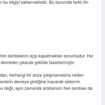
ler bu bilgiyi saklamaktadır. Bu durumda farklı ilin
bitleyici sigortası 3 Megan 2 hız sabitleyici
fren lambalarını açıp kapatmaktan sorumludur. Hız
da devreden çıkacak şekilde tasarlanmıştır.
undan, herhangi bir arıza çalışmamasına neden
frenlerin devreye girdiğine inanarak sistemin
u değil, aynı zamanda arabanızın fren lambası da
.