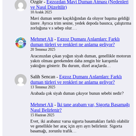
Özgür
-
Egzozdan Mavi Duman Atması (Nedenleri
ve Nasıl Düzeltilir)
10 Aralık 2025
Mavi duman sente kaçıklığından da oluyor başıma geldiği
üzere. Ayrıca trim sesine, yedek depoda basınca, çalıştırma
zorluğuna v.s sebep olur.…
Mehmet Ali
-
Egzoz Dumanı Anlamları: Farklı
duman türleri ve renkleri ne anlama geliyor?
20 Temmuz 2025
Aracınızdan çıkan yoğun siyah duman, genellikle motorun
yakıtı olması gerekenden daha zengin bir karışımla
yaktığını gösterir. Bu durum, dizel araçlarda…
Salih Sencan
-
Egzoz Dumanı Anlamları: Farklı
duman türleri ve renkleri ne anlama geliyor?
13 Temmuz 2025
Arabada çok siyah duman çıkıyor bunun sebebi nedir?
Mehmet Ali
-
İki tane arabam var, Sigorta Basamağı
Nasıl Belirlenir?
15 Haziran 2025
Evet, iki arabanız varsa sigorta basamakları farklı olabilir
ve genellikle her araç için ayrı ayrı belirlenir. Sigorta
basamağı, zorunlu trafik…