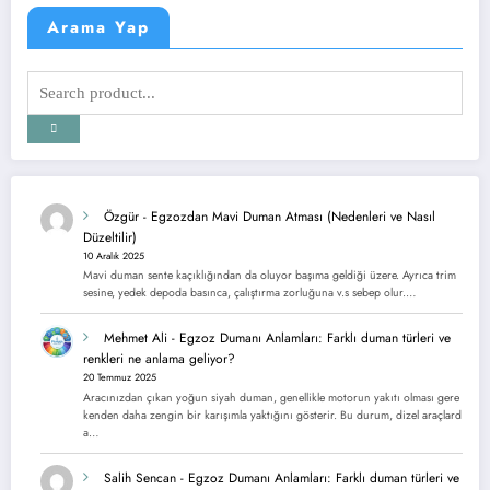
Arama Yap
Özgür
-
Egzozdan Mavi Duman Atması (Nedenleri ve Nasıl
Düzeltilir)
10 Aralık 2025
Mavi duman sente kaçıklığından da oluyor başıma geldiği üzere. Ayrıca trim
sesine, yedek depoda basınca, çalıştırma zorluğuna v.s sebep olur.…
Mehmet Ali
-
Egzoz Dumanı Anlamları: Farklı duman türleri ve
renkleri ne anlama geliyor?
20 Temmuz 2025
Aracınızdan çıkan yoğun siyah duman, genellikle motorun yakıtı olması gere
kenden daha zengin bir karışımla yaktığını gösterir. Bu durum, dizel araçlard
a…
Salih Sencan
-
Egzoz Dumanı Anlamları: Farklı duman türleri ve