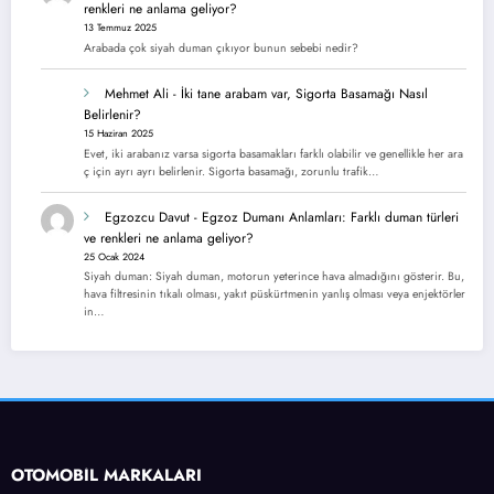
renkleri ne anlama geliyor?
13 Temmuz 2025
Arabada çok siyah duman çıkıyor bunun sebebi nedir?
Mehmet Ali
-
İki tane arabam var, Sigorta Basamağı Nasıl
Belirlenir?
15 Haziran 2025
Evet, iki arabanız varsa sigorta basamakları farklı olabilir ve genellikle her ara
ç için ayrı ayrı belirlenir. Sigorta basamağı, zorunlu trafik…
Egzozcu Davut
-
Egzoz Dumanı Anlamları: Farklı duman türleri
ve renkleri ne anlama geliyor?
25 Ocak 2024
Siyah duman: Siyah duman, motorun yeterince hava almadığını gösterir. Bu,
hava filtresinin tıkalı olması, yakıt püskürtmenin yanlış olması veya enjektörler
in…
OTOMOBİL MARKALARI