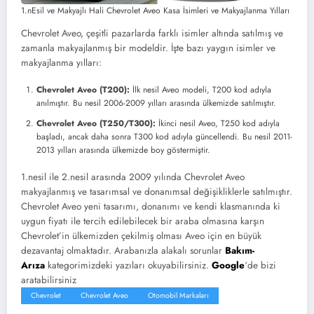
1.nEsil ve Makyajlı Hali Chevrolet Aveo Kasa İsimleri ve Makyajlanma Yılları
Chevrolet Aveo, çeşitli pazarlarda farklı isimler altında satılmış ve
zamanla makyajlanmış bir modeldir. İşte bazı yaygın isimler ve
makyajlanma yılları:
Chevrolet Aveo (T200):
İlk nesil Aveo modeli, T200 kod adıyla
anılmıştır. Bu nesil 2006-2009 yılları arasında ülkemizde satılmıştır.
Chevrolet Aveo (T250/T300):
İkinci nesil Aveo, T250 kod adıyla
başladı, ancak daha sonra T300 kod adıyla güncellendi. Bu nesil 2011-
2013 yılları arasında ülkemizde boy göstermiştir.
1.nesil ile 2.nesil arasında 2009 yılında Chevrolet Aveo
makyajlanmış ve tasarımsal ve donanımsal değişikliklerle satılmıştır.
Chevrolet Aveo yeni tasarımı, donanımı ve kendi klasmanında ki
uygun fiyatı ile tercih edilebilecek bir araba olmasına karşın
Chevrolet’in ülkemizden çekilmiş olması Aveo için en büyük
dezavantaj olmaktadır. Arabanızla alakalı sorunlar
Bakım-
Arıza
kategorimizdeki yazıları okuyabilirsiniz.
Google
‘de bizi
aratabilirsiniz
Chevrolet
Chevrolet Aveo
Otomobil Markaları