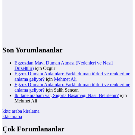
Son Yorumlananlar
Egzozdan Mavi Duman Atması (Nedenleri ve Nasıl
Düzeltilir)
için
Özgür
Egzoz Dumanı Anlamları: Farklı duman türleri ve renkleri ne
anlama geliyor?
için
Mehmet Ali
Egzoz Dumanı Anlamları: Farklı duman türleri ve renkleri ne
anlama geliyor?
için
Salih Sencan
İki tane arabam var, Sigorta Basamağı Nasıl Belirlenir?
için
Mehmet Ali
kktc araba kiralama
kktc araba
Çok Forumlananlar