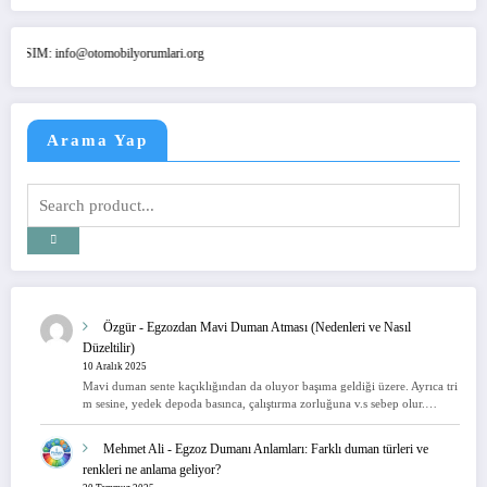
info@otomobilyorumlari.org
Arama Yap
Özgür
-
Egzozdan Mavi Duman Atması (Nedenleri ve Nasıl
Düzeltilir)
10 Aralık 2025
Mavi duman sente kaçıklığından da oluyor başıma geldiği üzere. Ayrıca tri
m sesine, yedek depoda basınca, çalıştırma zorluğuna v.s sebep olur.…
Mehmet Ali
-
Egzoz Dumanı Anlamları: Farklı duman türleri ve
renkleri ne anlama geliyor?