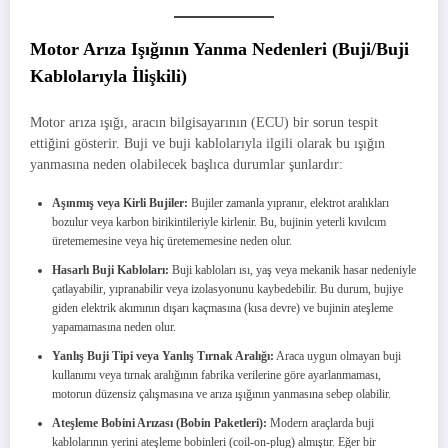
Motor Arıza Işığının Yanma Nedenleri (Buji/Buji
Kablolarıyla İlişkili)
Motor arıza ışığı, aracın bilgisayarının (ECU) bir sorun tespit
ettiğini gösterir. Buji ve buji kablolarıyla ilgili olarak bu ışığın
yanmasına neden olabilecek başlıca durumlar şunlardır:
Aşınmış veya Kirli Bujiler:
Bujiler zamanla yıpranır, elektrot aralıkları
bozulur veya karbon birikintileriyle kirlenir. Bu, bujinin yeterli kıvılcım
üretememesine veya hiç üretememesine neden olur.
Hasarlı Buji Kabloları:
Buji kabloları ısı, yaş veya mekanik hasar nedeniyle
çatlayabilir, yıpranabilir veya izolasyonunu kaybedebilir. Bu durum, bujiye
giden elektrik akımının dışarı kaçmasına (kısa devre) ve bujinin ateşleme
yapamamasına neden olur.
Yanlış Buji Tipi veya Yanlış Tırnak Aralığı:
Araca uygun olmayan buji
kullanımı veya tırnak aralığının fabrika verilerine göre ayarlanmaması,
motorun düzensiz çalışmasına ve arıza ışığının yanmasına sebep olabilir.
Ateşleme Bobini Arızası (Bobin Paketleri):
Modern araçlarda buji
kablolarının yerini ateşleme bobinleri (coil-on-plug) almıştır. Eğer bir