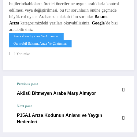
bujilerin/kabloların üretici önerilerine uygun aralıklarla kontrol
edilmesi veya değiştirilmesi, bu tür sorunların önüne geçmede
büyük rol oynar. Arabanızla alakalı tüm sorunlar
Bakım-
Arıza
kategorimizdeki yazıları okuyabilirsiniz.
Google
‘de bizi
aratabilirsiniz
Arıza -İkaz Işıkları Ve Anlamları
Otomobil Bakımı, Arıza Ve Çözümleri
0 Yorumlar
Previous post
Aküsü Bitmeyen Araba Marş Almıyor
Next post
P15A1 Arıza Kodunun Anlamı ve Yaygın
Nedenleri