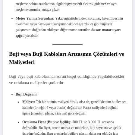
ateşleme bobini arızalanırsa, ilgili bujiye yeterli elektrik gidemez ve aynı
ateşleme sorunları ortaya çıkar.
Motor Yanma Sorunları:
Yakıt enjektörlerindeki sorunlar, hava filtresinin
tıkanması veya hava-yakıt karışımındaki dengesizlikler gibi bujilerin
çalışmasını doğrudan etkileyen diğer motor sorunları da
sarı motor uyarı
ışığı
nı yakabilir.
Buji veya Buji Kabloları Arızasının Çözümleri ve
Maliyetleri
Buji veya buji kablolarında sorun tespit edildiğinde yapılabilecekler
ve ortalama maliyetler şunlardır:
Buji Değişimi:
Maliyet:
Tek bir bujinin maliyeti düşük olsa da, genellikle tüm bujiler set
halinde (örneğin 4 veya 6 adet) değiştirilir. Parça maliyetleri bujinin
tipine (standart, platin, iridyum) göre değişir.
Ortalama Fiyat (Buji ve İşçilik):
500 TL ile 3.000 TL arasında
değişebilir. Bu fiyat, aracın marka ve modeline, buji sayısına ve işçilik
ücretine bağlıdır. Bazı araçlarda bujilere ulaşım daha zor olduğu için