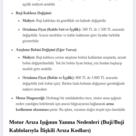
işçilik maliyeti artabilir.
Buji Kablosu Değişimi:
Maliyet:
Buji kabloları da genellikle set halinde değiştirilir.
Ortalama Fiyat (Kablo Seti ve İşçilik):
500 TL ile 1.500 TL arasında
değişebilir. Aracın modeline ve kablo kalitesine göre fiyatlar farklılık
gösterebilir.
Ateşleme Bobini Değişimi (Eğer Varsa):
Maliyet:
Buji kablosu yerine ateşleme bobini kullanılan araçlarda, arızalı
bobin değiştirilmelidir. Tek bir bobin fiyatı birkaç yüz liradan başlayıp
modele göre artabilir.
Ortalama Fiyat (Bobin ve İşçilik):
800 TL ile 3.000 TL arasında
değişebilir (tek bobin için). Birden fazla bobinin değişmesi gerektiğinde
maliyet artacaktır.
Motor Diagnostiği:
Herhangi bir müdahaleden önce, motor arıza ışığının
neden yandığını belirlemek için aracın bilgisayarına bağlanarak
arıza
kodlarının okunması
şarttır. Bu işlem, sorunun doğru tespiti için önemlidir.
Motor Arıza Işığının Yanma Nedenleri (Buji/Buji
Kablolarıyla İlişkili Arıza Kodları)