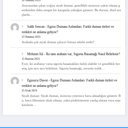
20 Temmuz 2025
Aracınızdan çıkan yoğun siyah duman, genellikle motorun yakıtı olması g
erekenden daha zengin bir karışımla yaktığını gösterir. Bu durum, dizel ara
çlarda…
Salih Sencan
-
Egzoz Dumanı Anlamları: Farklı duman türleri ve
renkleri ne anlama geliyor?
13 Temmuz 2025
Arabada çok siyah duman çıkıyor bunun sebebi nedir?
Mehmet Ali
-
İki tane arabam var, Sigorta Basamağı Nasıl Belirlenir?
15 Haziran 2025
Evet, iki arabanız varsa sigorta basamakları farklı olabilir ve genellikle her
araç için ayrı ayrı belirlenir. Sigorta basamağı, zorunlu trafik…
Egzozcu Davut
-
Egzoz Dumanı Anlamları: Farklı duman türleri ve
renkleri ne anlama geliyor?
25 Ocak 2024
Siyah duman: Siyah duman, motorun yeterince hava almadığını gösterir. B
u, hava filtresinin tıkalı olması, yakıt püskürtmenin yanlış olması veya enje
ktörlerin…