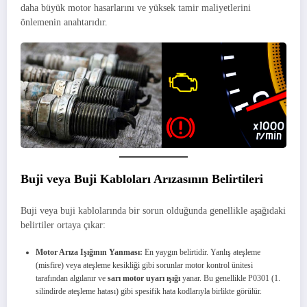
daha büyük motor hasarlarını ve yüksek tamir maliyetlerini
önlemenin anahtarıdır.
Buji veya Buji Kabloları Arızasının Belirtileri
Buji veya buji kablolarında bir sorun olduğunda genellikle aşağıdaki
belirtiler ortaya çıkar:
Motor Arıza Işığının Yanması:
En yaygın belirtidir. Yanlış ateşleme
(misfire) veya ateşleme kesikliği gibi sorunlar motor kontrol ünitesi
tarafından algılanır ve
sarı motor uyarı ışığı
yanar. Bu genellikle P0301 (1.
silindirde ateşleme hatası) gibi spesifik hata kodlarıyla birlikte görülür.