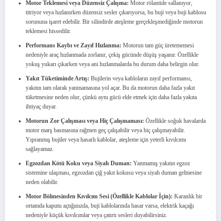
Motor Teklemesi veya Düzensiz Çalışma:
Motor rölantide sallanıyor,
titriyor veya hızlanırken düzensiz sesler çıkarıyorsa, bu buji veya buji kablosu
sorununa işaret edebilir. Bir silindirde ateşleme gerçekleşmediğinde motorun
teklemesi hissedilir.
Performans Kaybı ve Zayıf Hızlanma:
Motorun tam güç üretememesi
nedeniyle araç hızlanmada zorlanır, çekiş gücünde düşüş yaşanır. Özellikle
yokuş yukarı çıkarken veya ani hızlanmalarda bu durum daha belirgin olur.
Yakıt Tüketiminde Artış:
Bujilerin veya kabloların zayıf performansı,
yakıtın tam olarak yanmamasına yol açar. Bu da motorun daha fazla yakıt
tüketmesine neden olur, çünkü aynı gücü elde etmek için daha fazla yakıta
ihtiyaç duyar.
Motorun Zor Çalışması veya Hiç Çalışmaması:
Özellikle soğuk havalarda
motor marş basmasına rağmen geç çalışabilir veya hiç çalışmayabilir.
Yıpranmış bujiler veya hasarlı kablolar, ateşleme için yeterli kıvılcımı
sağlayamaz.
Egzozdan Kötü Koku veya Siyah Duman:
Yanmamış yakıtın egzoz
sistemine ulaşması, egzozdan çiğ yakıt kokusu veya siyah duman gelmesine
neden olabilir.
Motor Bölmesinden Kıvılcım Sesi (Özellikle Kablolar İçin):
Karanlık bir
ortamda kaputu açtığınızda, buji kablolarında hasar varsa, elektrik kaçağı
nedeniyle küçük kıvılcımlar veya çatırtı sesleri duyabilirsiniz.