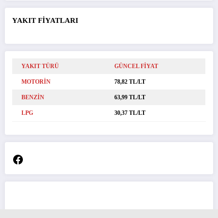
YAKIT FİYATLARI
YAKIT TÜRÜ
GÜNCEL FİYAT
MOTORİN
78,82 TL/LT
BENZİN
63,99 TL/LT
LPG
30,37 TL/LT
Facebook