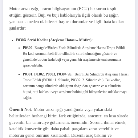
Motor arıza ışığı, aracın bilgisayarının (ECU) bir sorun tespit
ettiğini gösterir. Buji ve buji kablolarıyla ilgili olarak bu ışığın
yanmasına neden olabilecek başlıca durumlar ve ilgili hata kodları
şunlardır:
P030X Serisi Kodlar (Ateşleme Hatası – Misfire):
P0300:
Rastgele/Birden Fazla Silindirde Ateşleme Hatası Tespit Edildi.
Bu kod, sorunun belirli bir silindirle sınırlı olmadığını gösterir ve
genellikle birden fazla buji veya genel bir ateşleme sistemi sorununa
işaret edebilir.
P0301, P0302, P0303, P0304 vb.:
Belirli Bir Silindirde Ateşleme Hatası
Tespit Edildi (P0301: 1. Silindir, P0302: 2. Silindir vb.). Bu kodlar,
sorunun hangi silindirde olduğunu doğrudan gösterir ve o silindirin
bujisi, buji kablosu veya ateşleme bobini gibi bileşenlerine odaklanmayı
sağlar.
Önemli Not:
Motor arıza ışığı yandığında veya yukarıdaki
belirtilerden herhangi birini fark ettiğinizde, aracınızı en kısa sürede
güvenilir bir tamirciye götürmeniz önemlidir. Sorunu ihmal etmek,
katalitik konvertör gibi daha pahalı parçalara zarar verebilir ve
motorun genel ömrünü kısaltabilir. Düzenli araç bakımı ve