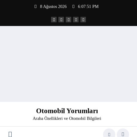
İçeriğe
8 Ağustos 2026
6:07:52 PM
atla
Otomobil Yorumları
Araba Özellikleri ve Otomobil Bilgileri