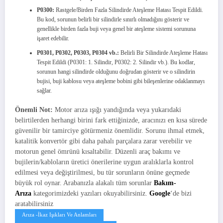
P0300:
Rastgele/Birden Fazla Silindirde Ateşleme Hatası Tespit Edildi.
Bu kod, sorunun belirli bir silindirle sınırlı olmadığını gösterir ve
genellikle birden fazla buji veya genel bir ateşleme sistemi sorununa
işaret edebilir.
P0301, P0302, P0303, P0304 vb.:
Belirli Bir Silindirde Ateşleme Hatası
Tespit Edildi (P0301: 1. Silindir, P0302: 2. Silindir vb.). Bu kodlar,
sorunun hangi silindirde olduğunu doğrudan gösterir ve o silindirin
bujisi, buji kablosu veya ateşleme bobini gibi bileşenlerine odaklanmayı
sağlar.
Önemli Not:
Motor arıza ışığı yandığında veya yukarıdaki
belirtilerden herhangi birini fark ettiğinizde, aracınızı en kısa sürede
güvenilir bir tamirciye götürmeniz önemlidir. Sorunu ihmal etmek,
katalitik konvertör gibi daha pahalı parçalara zarar verebilir ve
motorun genel ömrünü kısaltabilir. Düzenli araç bakımı ve
bujilerin/kabloların üretici önerilerine uygun aralıklarla kontrol
edilmesi veya değiştirilmesi, bu tür sorunların önüne geçmede
büyük rol oynar. Arabanızla alakalı tüm sorunlar
Bakım-
Arıza
kategorimizdeki yazıları okuyabilirsiniz.
Google
‘de bizi
aratabilirsiniz
Arıza -İkaz Işıkları Ve Anlamları