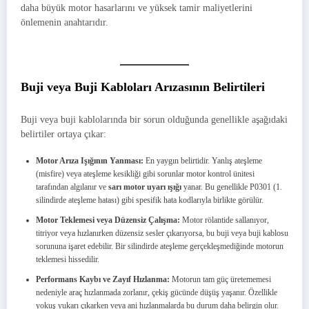
daha büyük motor hasarlarını ve yüksek tamir maliyetlerini
önlemenin anahtarıdır.
Buji veya Buji Kabloları Arızasının Belirtileri
Buji veya buji kablolarında bir sorun olduğunda genellikle aşağıdaki
belirtiler ortaya çıkar:
Motor Arıza Işığının Yanması:
En yaygın belirtidir. Yanlış ateşleme
(misfire) veya ateşleme kesikliği gibi sorunlar motor kontrol ünitesi
tarafından algılanır ve
sarı motor uyarı ışığı
yanar. Bu genellikle P0301 (1.
silindirde ateşleme hatası) gibi spesifik hata kodlarıyla birlikte görülür.
Motor Teklemesi veya Düzensiz Çalışma:
Motor rölantide sallanıyor,
titriyor veya hızlanırken düzensiz sesler çıkarıyorsa, bu buji veya buji kablosu
sorununa işaret edebilir. Bir silindirde ateşleme gerçekleşmediğinde motorun
teklemesi hissedilir.
Performans Kaybı ve Zayıf Hızlanma:
Motorun tam güç üretememesi
nedeniyle araç hızlanmada zorlanır, çekiş gücünde düşüş yaşanır. Özellikle
yokuş yukarı çıkarken veya ani hızlanmalarda bu durum daha belirgin olur.