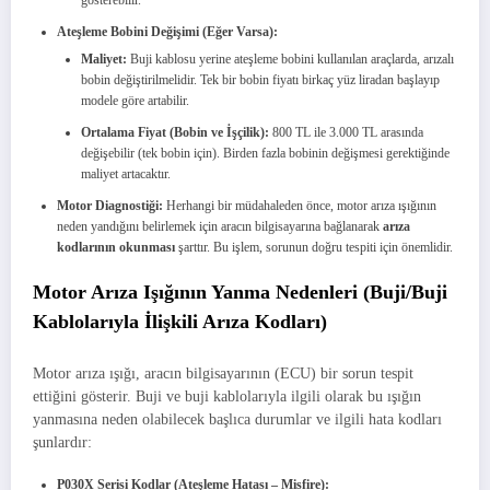
gösterebilir.
Ateşleme Bobini Değişimi (Eğer Varsa):
Maliyet:
Buji kablosu yerine ateşleme bobini kullanılan araçlarda, arızalı
bobin değiştirilmelidir. Tek bir bobin fiyatı birkaç yüz liradan başlayıp
modele göre artabilir.
Ortalama Fiyat (Bobin ve İşçilik):
800 TL ile 3.000 TL arasında
değişebilir (tek bobin için). Birden fazla bobinin değişmesi gerektiğinde
maliyet artacaktır.
Motor Diagnostiği:
Herhangi bir müdahaleden önce, motor arıza ışığının
neden yandığını belirlemek için aracın bilgisayarına bağlanarak
arıza
kodlarının okunması
şarttır. Bu işlem, sorunun doğru tespiti için önemlidir.
Motor Arıza Işığının Yanma Nedenleri (Buji/Buji
Kablolarıyla İlişkili Arıza Kodları)
Motor arıza ışığı, aracın bilgisayarının (ECU) bir sorun tespit
ettiğini gösterir. Buji ve buji kablolarıyla ilgili olarak bu ışığın
yanmasına neden olabilecek başlıca durumlar ve ilgili hata kodları
şunlardır:
P030X Serisi Kodlar (Ateşleme Hatası – Misfire):