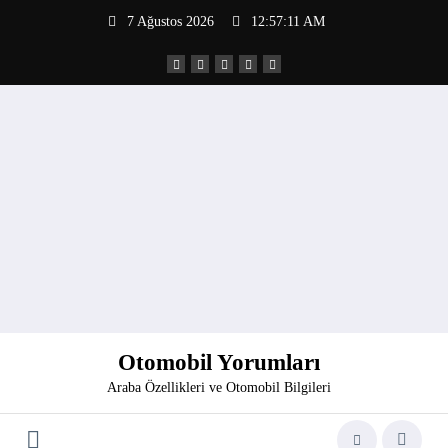
İçeriğe
7 Ağustos 2026
12:57:12 AM
atla
Otomobil Yorumları
Araba Özellikleri ve Otomobil Bilgileri