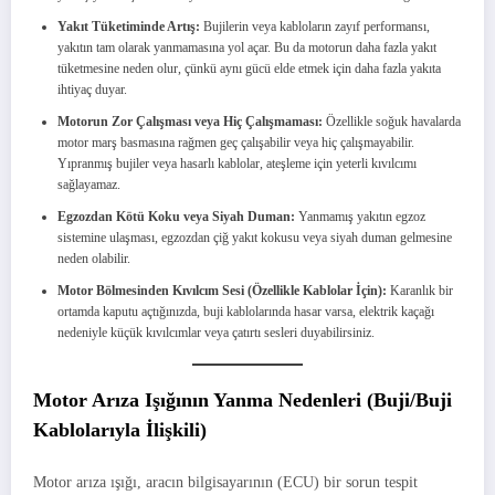
Yakıt Tüketiminde Artış:
Bujilerin veya kabloların zayıf performansı,
yakıtın tam olarak yanmamasına yol açar. Bu da motorun daha fazla yakıt
tüketmesine neden olur, çünkü aynı gücü elde etmek için daha fazla yakıta
ihtiyaç duyar.
Motorun Zor Çalışması veya Hiç Çalışmaması:
Özellikle soğuk havalarda
motor marş basmasına rağmen geç çalışabilir veya hiç çalışmayabilir.
Yıpranmış bujiler veya hasarlı kablolar, ateşleme için yeterli kıvılcımı
sağlayamaz.
Egzozdan Kötü Koku veya Siyah Duman:
Yanmamış yakıtın egzoz
sistemine ulaşması, egzozdan çiğ yakıt kokusu veya siyah duman gelmesine
neden olabilir.
Motor Bölmesinden Kıvılcım Sesi (Özellikle Kablolar İçin):
Karanlık bir
ortamda kaputu açtığınızda, buji kablolarında hasar varsa, elektrik kaçağı
nedeniyle küçük kıvılcımlar veya çatırtı sesleri duyabilirsiniz.
Motor Arıza Işığının Yanma Nedenleri (Buji/Buji
Kablolarıyla İlişkili)
Motor arıza ışığı, aracın bilgisayarının (ECU) bir sorun tespit