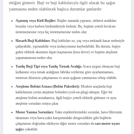
ettiğini gösterir. Buji ve buji kablolarıyla ilgili olarak bu ışığın
yanmasına neden olabilecek başlıca durumlar şunlardır:
Aşınmış veya Kirli Bujiler:
Bujiler zamanla yıpranır, elektrot aralıkları
bozulur veya karbon birikintileriyle kirlenir. Bu, bujinin yeterli kıvılcım
üretememesine veya hiç üretememesine neden olur.
Hasarlı Buji Kabloları:
Buji kabloları ısı, yaş veya mekanik hasar nedeniyle
çatlayabilir, yıpranabilir veya izolasyonunu kaybedebilir. Bu durum, bujiye
giden elektrik akımının dışarı kaçmasına (kısa devre) ve bujinin ateşleme
yapamamasına neden olur.
Yanlış Buji Tipi veya Yanlış Tırnak Aralığı:
Araca uygun olmayan buji
kullanımı veya tırnak aralığının fabrika verilerine göre ayarlanmaması,
motorun düzensiz çalışmasına ve arıza ışığının yanmasına sebep olabilir.
Ateşleme Bobini Arızası (Bobin Paketleri):
Modern araçlarda buji
kablolarının yerini ateşleme bobinleri (coil-on-plug) almıştır. Eğer bir
ateşleme bobini arızalanırsa, ilgili bujiye yeterli elektrik gidemez ve aynı
ateşleme sorunları ortaya çıkar.
Motor Yanma Sorunları:
Yakıt enjektörlerindeki sorunlar, hava filtresinin
tıkanması veya hava-yakıt karışımındaki dengesizlikler gibi bujilerin
çalışmasını doğrudan etkileyen diğer motor sorunları da
sarı motor uyarı
ışığı
nı yakabilir.