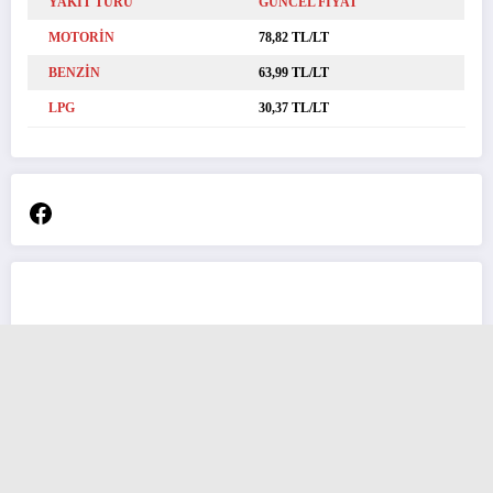
YAKIT TÜRÜ
GÜNCEL FİYAT
MOTORİN
78,82 TL/LT
BENZİN
63,99 TL/LT
LPG
30,37 TL/LT
Facebook