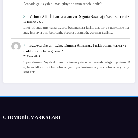
Arabada çok siyah duman çıkıyor bunun sebebi nedir?
Mehmet Ali
-
İki tane arabam var, Sigorta Basamağı Nasıl Belirlenir?
15 Haziran 2025
Evet, iki arabanız varsa sigorta basamakları farklı olabilir ve genellikle her
araç için ayrı ayrı belirlenir. Sigorta basamağı, zorunlu trafik…
Egzozcu Davut
-
Egzoz Dumanı Anlamları: Farklı duman türleri ve
renkleri ne anlama geliyor?
25 Ocak 2024
Siyah duman: Siyah duman, motorun yeterince hava almadığını gösterir. B
u, hava filtresinin tıkalı olması, yakıt püskürtmenin yanlış olması veya enje
ktörlerin…
OTOMOBİL MARKALARI