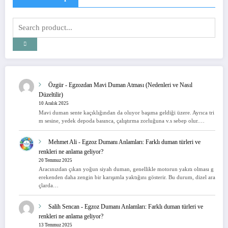
Özgür
-
Egzozdan Mavi Duman Atması (Nedenleri ve Nasıl
Düzeltilir)
10 Aralık 2025
Mavi duman sente kaçıklığından da oluyor başıma geldiği üzere. Ayrıca tri
m sesine, yedek depoda basınca, çalıştırma zorluğuna v.s sebep olur.…
Mehmet Ali
-
Egzoz Dumanı Anlamları: Farklı duman türleri ve
renkleri ne anlama geliyor?
20 Temmuz 2025
Aracınızdan çıkan yoğun siyah duman, genellikle motorun yakıtı olması g
erekenden daha zengin bir karışımla yaktığını gösterir. Bu durum, dizel ara
çlarda…
Salih Sencan
-
Egzoz Dumanı Anlamları: Farklı duman türleri ve
renkleri ne anlama geliyor?
13 Temmuz 2025