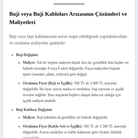
Buji veya Buji Kabloları Arızasının Çözümleri ve
Maliyetleri
Buji veya buji kablolarında sorun tespit edildiğinde yapılabilecekler
ve ortalama maliyetler şunlardır:
Buji Değişimi:
Maliyet:
Tek bir bujinin maliyeti düşük olsa da, genellikle tüm bujiler set
halinde (örneğin 4 veya 6 adet) değiştirilir. Parça maliyetleri bujinin
tipine (standart, platin, iridyum) göre değişir.
Ortalama Fiyat (Buji ve İşçilik):
500 TL ile 3.000 TL arasında
değişebilir. Bu fiyat, aracın marka ve modeline, buji sayısına ve işçilik
ücretine bağlıdır. Bazı araçlarda bujilere ulaşım daha zor olduğu için
işçilik maliyeti artabilir.
Buji Kablosu Değişimi:
Maliyet:
Buji kabloları da genellikle set halinde değiştirilir.
Ortalama Fiyat (Kablo Seti ve İşçilik):
500 TL ile 1.500 TL arasında
değişebilir. Aracın modeline ve kablo kalitesine göre fiyatlar farklılık