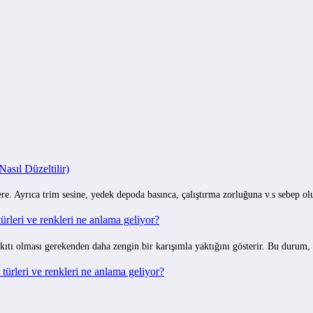
I
sıl Düzeltilir)
e. Ayrıca trim sesine, yedek depoda basınca, çalıştırma zorluğuna v.s sebep o
rleri ve renkleri ne anlama geliyor?
ıtı olması gerekenden daha zengin bir karışımla yaktığını gösterir. Bu durum,
ürleri ve renkleri ne anlama geliyor?