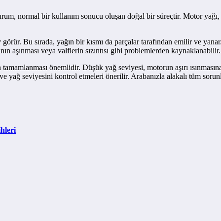
um, normal bir kullanım sonucu oluşan doğal bir süreçtir. Motor yağı, 
örür. Bu sırada, yağın bir kısmı da parçalar tarafından emilir ve yanar.
ının aşınması veya valflerin sızıntısı gibi problemlerden kaynaklanabilir.
rin tamamlanması önemlidir. Düşük yağ seviyesi, motorun aşırı ısınması
ve yağ seviyesini kontrol etmeleri önerilir. Arabanızla alakalı tüm sorun
hleri