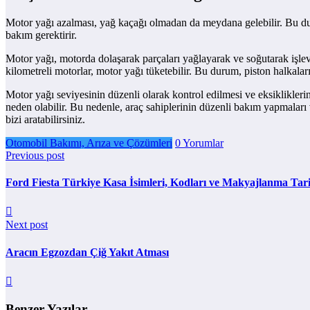
Motor yağı azalması, yağ kaçağı olmadan da meydana gelebilir. Bu dur
bakım gerektirir.
Motor yağı, motorda dolaşarak parçaları yağlayarak ve soğutarak işlev g
kilometreli motorlar, motor yağı tüketebilir. Bu durum, piston halkalar
Motor yağı seviyesinin düzenli olarak kontrol edilmesi ve eksiklikle
neden olabilir. Bu nedenle, araç sahiplerinin düzenli bakım yapmaları 
bizi aratabilirsiniz.
Otomobil Bakımı, Arıza ve Çözümleri
0 Yorumlar
Previous post
Ford Fiesta Türkiye Kasa İsimleri, Kodları ve Makyajlanma Tari
Next post
Aracın Egzozdan Çiğ Yakıt Atması
Benzer Yazılar