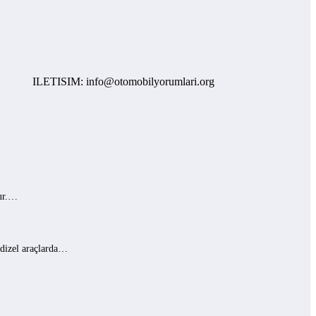
LETISIM: info@otomobilyorumlari.org
lur.…
 dizel araçlarda…