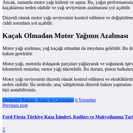
Ancak, zamanla motor yağı kirlenir ve aşınır. Bu, yağın performansını a
kaçaklarına neden olabilir ve yağ seviyesinin azalmasına yol açabilir.
Düzenli olarak motor yağı seviyesinin kontrol edilmesi ve değiştirilme
ciddi sorunlara yol açabilir.
Kaçak Olmadan Motor Yağının Azalması
Motor yağı azalması, yağ kaçağı olmadan da meydana gelebilir. Bu dur
bakım gerektirir.
Motor yağı, motorda dolaşarak parçaları yağlayarak ve soğutarak işlev g
kilometreli motorlar, motor yağı tüketebilir. Bu durum, piston halkalar
Motor yağı seviyesinin düzenli olarak kontrol edilmesi ve eksiklikle
neden olabilir. Bu nedenle, araç sahiplerinin düzenli bakım yapmaları 
bizi aratabilirsiniz.
Otomobil Bakımı, Arıza ve Çözümleri
0 Yorumlar
Previous post
Ford Fiesta Türkiye Kasa İsimleri, Kodları ve Makyajlanma Tari