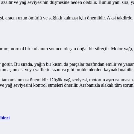
zaltır ve yağ seviyesinin düşmesine neden olabilir. Bunun yanı sıra, yağ 
si, aracın uzun ömürlü ve sağlıklı kalması için önemlidir. Aksi takdirde
um, normal bir kullanım sonucu oluşan doğal bir süreçtir. Motor yağı, 
örür. Bu sırada, yağın bir kısmı da parçalar tarafından emilir ve yanar.
ının aşınması veya valflerin sızıntısı gibi problemlerden kaynaklanabilir.
rin tamamlanması önemlidir. Düşük yağ seviyesi, motorun aşırı ısınması
ve yağ seviyesini kontrol etmeleri önerilir. Arabanızla alakalı tüm sorun
hleri