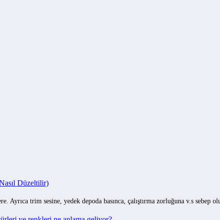
sıl Düzeltilir)
e. Ayrıca trim sesine, yedek depoda basınca, çalıştırma zorluğuna v.s sebep o
rleri ve renkleri ne anlama geliyor?