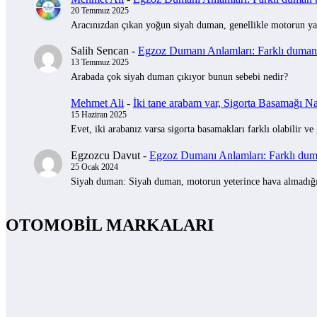
20 Temmuz 2025
Aracınızdan çıkan yoğun siyah duman, genellikle motorun yak
Salih Sencan
-
Egzoz Dumanı Anlamları: Farklı duman t
13 Temmuz 2025
Arabada çok siyah duman çıkıyor bunun sebebi nedir?
Mehmet Ali
-
İki tane arabam var, Sigorta Basamağı Nas
15 Haziran 2025
Evet, iki arabanız varsa sigorta basamakları farklı olabilir ve
Egzozcu Davut
-
Egzoz Dumanı Anlamları: Farklı duman
25 Ocak 2024
Siyah duman: Siyah duman, motorun yeterince hava almadığını 
OTOMOBİL MARKALARI