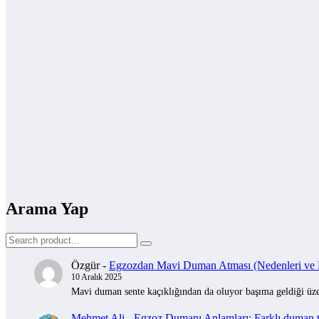
Arama Yap
Özgür
-
Egzozdan Mavi Duman Atması (Nedenleri ve Na
10 Aralık 2025
Mavi duman sente kaçıklığından da oluyor başıma geldiği üzer
Mehmet Ali
-
Egzoz Dumanı Anlamları: Farklı duman tü