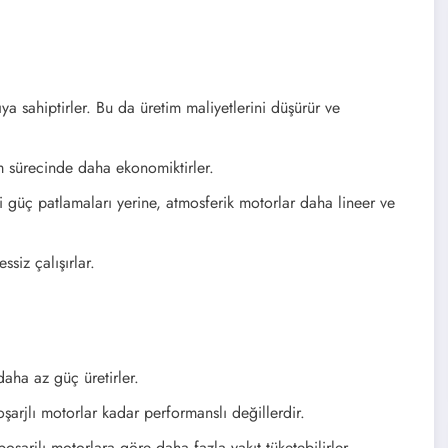
ya sahiptirler. Bu da üretim maliyetlerini düşürür ve
sürecinde daha ekonomiktirler.
 güç patlamaları yerine, atmosferik motorlar daha lineer ve
siz çalışırlar.
aha az güç üretirler.
şarjlı motorlar kadar performanslı değillerdir.
oşarjlı motorlara göre daha fazla yakıt tüketebilirler.