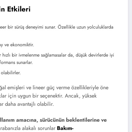
n Etkileri
er bir sürüş deneyimi sunar. Özellikle uzun yolculuklarda
ay ve ekonomiktir.
r hızlı bir ivmelenme sağlamasalar da, düşük devirlerde iyi
rformans sunarlar.
labilirler.
ğal emişleri ve lineer güç verme özellikleriyle öne
uklar için uygun bir seçenektir. Ancak, yüksek
r daha avantajlı olabilir.
ullanım amacına, sürücünün beklentilerine ve
abanızla alakalı sorunlar
Bakım-