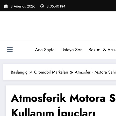
İçeriğe
8 Ağustos 2026
3:05:41 PM
atla
Ana Sayfa
Ustaya Sor
Bakımı & Arız
Başlangıç
Otomobil Markaları
Atmosferik Motora Sahi
Atmosferik Motora S
Kullanım İpuçları