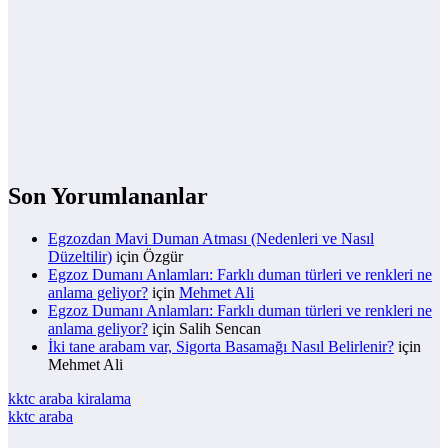
Son Yorumlananlar
Egzozdan Mavi Duman Atması (Nedenleri ve Nasıl
Düzeltilir)
için
Özgür
Egzoz Dumanı Anlamları: Farklı duman türleri ve renkleri ne
anlama geliyor?
için
Mehmet Ali
Egzoz Dumanı Anlamları: Farklı duman türleri ve renkleri ne
anlama geliyor?
için
Salih Sencan
İki tane arabam var, Sigorta Basamağı Nasıl Belirlenir?
için
Mehmet Ali
kktc araba kiralama
kktc araba