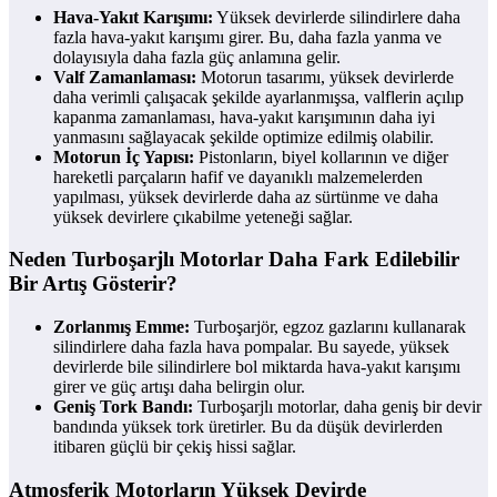
Hava-Yakıt Karışımı:
Yüksek devirlerde silindirlere daha
fazla hava-yakıt karışımı girer. Bu, daha fazla yanma ve
dolayısıyla daha fazla güç anlamına gelir.
Valf Zamanlaması:
Motorun tasarımı, yüksek devirlerde
daha verimli çalışacak şekilde ayarlanmışsa, valflerin açılıp
kapanma zamanlaması, hava-yakıt karışımının daha iyi
yanmasını sağlayacak şekilde optimize edilmiş olabilir.
Motorun İç Yapısı:
Pistonların, biyel kollarının ve diğer
hareketli parçaların hafif ve dayanıklı malzemelerden
yapılması, yüksek devirlerde daha az sürtünme ve daha
yüksek devirlere çıkabilme yeteneği sağlar.
Neden Turboşarjlı Motorlar Daha Fark Edilebilir
Bir Artış Gösterir?
Zorlanmış Emme:
Turboşarjör, egzoz gazlarını kullanarak
silindirlere daha fazla hava pompalar. Bu sayede, yüksek
devirlerde bile silindirlere bol miktarda hava-yakıt karışımı
girer ve güç artışı daha belirgin olur.
Geniş Tork Bandı:
Turboşarjlı motorlar, daha geniş bir devir
bandında yüksek tork üretirler. Bu da düşük devirlerden
itibaren güçlü bir çekiş hissi sağlar.
Atmosferik Motorların Yüksek Devirde