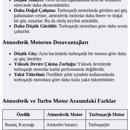
sürecinde daha ekonomiktirler.
Daha Doğal Çalışma:
Turboşarjlı motorlarda görülen ani güç
patlamaları yerine, atmosferik motorlar daha lineer ve doğal
bir güç sunarlar. Bu da sürüş keyfini artırabilir.
Daha Düşük Gürültü:
Turboşarjlı motorlara göre daha sessiz
çalışırlar.
Atmosferik Motorun Dezavantajları
Düşük Güç:
Aynı hacimdeki turboşarjlı bir motora göre daha
az güç üretirler.
Yüksek Devire Çıkma Zorluğu:
Yüksek devirlerde
turboşarjlı motorlar kadar performanslı değillerdir.
Yakıt Tüketimi:
Özellikle şehir içindeki kullanımlarda
turboşarjlı motorlara göre daha fazla yakıt tüketebilirler.
Atmosferik ve Turbo Motor Arasındaki Farklar
Özellik
Atmosferik Motor
Turboşarjlı Motor
Basınç Kaynağı
Atmosfer basıncı
Turboşarjör