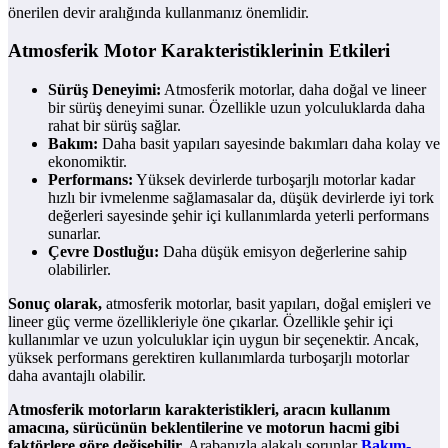
önerilen devir aralığında kullanmanız önemlidir.
Atmosferik Motor Karakteristiklerinin Etkileri
Sürüş Deneyimi:
Atmosferik motorlar, daha doğal ve lineer
bir sürüş deneyimi sunar. Özellikle uzun yolculuklarda daha
rahat bir sürüş sağlar.
Bakım:
Daha basit yapıları sayesinde bakımları daha kolay ve
ekonomiktir.
Performans:
Yüksek devirlerde turboşarjlı motorlar kadar
hızlı bir ivmelenme sağlamasalar da, düşük devirlerde iyi tork
değerleri sayesinde şehir içi kullanımlarda yeterli performans
sunarlar.
Çevre Dostluğu:
Daha düşük emisyon değerlerine sahip
olabilirler.
Sonuç olarak,
atmosferik motorlar, basit yapıları, doğal emişleri ve
lineer güç verme özellikleriyle öne çıkarlar. Özellikle şehir içi
kullanımlar ve uzun yolculuklar için uygun bir seçenektir. Ancak,
yüksek performans gerektiren kullanımlarda turboşarjlı motorlar
daha avantajlı olabilir.
Atmosferik motorların karakteristikleri, aracın kullanım
amacına, sürücünün beklentilerine ve motorun hacmi gibi
faktörlere göre değişebilir.
Arabanızla alakalı sorunlar
Bakım-