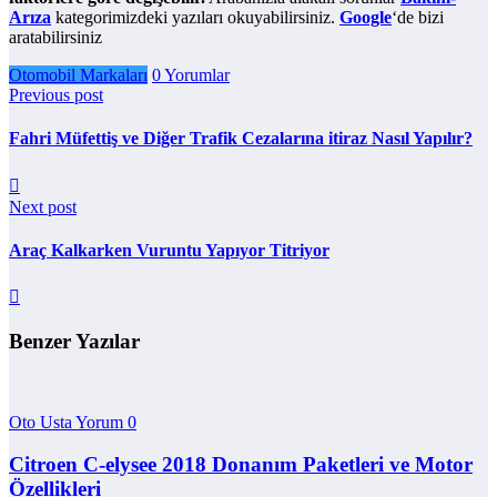
Arıza
kategorimizdeki yazıları okuyabilirsiniz.
Google
‘de bizi
aratabilirsiniz
Otomobil Markaları
0 Yorumlar
Previous post
Fahri Müfettiş ve Diğer Trafik Cezalarına itiraz Nasıl Yapılır?
Next post
Araç Kalkarken Vuruntu Yapıyor Titriyor
Benzer Yazılar
Oto Usta Yorum
0
Citroen C-elysee 2018 Donanım Paketleri ve Motor
Özellikleri