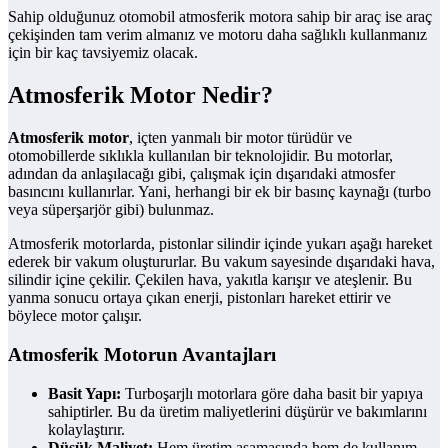
Sahip olduğunuz otomobil atmosferik motora sahip bir araç ise araç
çekişinden tam verim almanız ve motoru daha sağlıklı kullanmanız
için bir kaç tavsiyemiz olacak.
Atmosferik Motor Nedir?
Atmosferik motor
, içten yanmalı bir motor türüdür ve
otomobillerde sıklıkla kullanılan bir teknolojidir. Bu motorlar,
adından da anlaşılacağı gibi, çalışmak için dışarıdaki atmosfer
basıncını kullanırlar. Yani, herhangi bir ek bir basınç kaynağı (turbo
veya süperşarjör gibi) bulunmaz.
Atmosferik motorlarda, pistonlar silindir içinde yukarı aşağı hareket
ederek bir vakum oluştururlar. Bu vakum sayesinde dışarıdaki hava,
silindir içine çekilir. Çekilen hava, yakıtla karışır ve ateşlenir. Bu
yanma sonucu ortaya çıkan enerji, pistonları hareket ettirir ve
böylece motor çalışır.
Atmosferik Motorun Avantajları
Basit Yapı:
Turboşarjlı motorlara göre daha basit bir yapıya
sahiptirler. Bu da üretim maliyetlerini düşürür ve bakımlarını
kolaylaştırır.
Düşük Maliyet:
Hem üretim aşamasında hem de kullanım