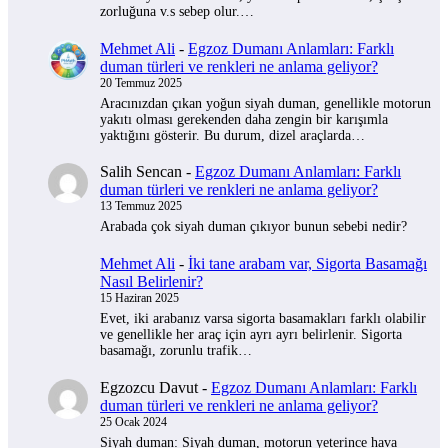
zorluğuna v.s sebep olur.…
Mehmet Ali
-
Egzoz Dumanı Anlamları: Farklı
duman türleri ve renkleri ne anlama geliyor?
20 Temmuz 2025
Aracınızdan çıkan yoğun siyah duman, genellikle motorun
yakıtı olması gerekenden daha zengin bir karışımla
yaktığını gösterir. Bu durum, dizel araçlarda…
Salih Sencan
-
Egzoz Dumanı Anlamları: Farklı
duman türleri ve renkleri ne anlama geliyor?
13 Temmuz 2025
Arabada çok siyah duman çıkıyor bunun sebebi nedir?
Mehmet Ali
-
İki tane arabam var, Sigorta Basamağı
Nasıl Belirlenir?
15 Haziran 2025
Evet, iki arabanız varsa sigorta basamakları farklı olabilir
ve genellikle her araç için ayrı ayrı belirlenir. Sigorta
basamağı, zorunlu trafik…
Egzozcu Davut
-
Egzoz Dumanı Anlamları: Farklı
duman türleri ve renkleri ne anlama geliyor?
25 Ocak 2024
Siyah duman: Siyah duman, motorun yeterince hava