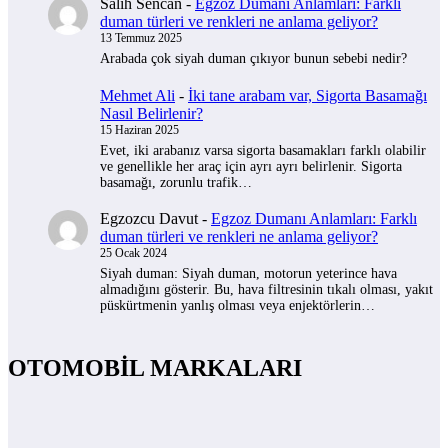
Salih Sencan
-
Egzoz Dumanı Anlamları: Farklı
duman türleri ve renkleri ne anlama geliyor?
13 Temmuz 2025
Arabada çok siyah duman çıkıyor bunun sebebi nedir?
Mehmet Ali
-
İki tane arabam var, Sigorta Basamağı
Nasıl Belirlenir?
15 Haziran 2025
Evet, iki arabanız varsa sigorta basamakları farklı olabilir
ve genellikle her araç için ayrı ayrı belirlenir. Sigorta
basamağı, zorunlu trafik…
Egzozcu Davut
-
Egzoz Dumanı Anlamları: Farklı
duman türleri ve renkleri ne anlama geliyor?
25 Ocak 2024
Siyah duman: Siyah duman, motorun yeterince hava
almadığını gösterir. Bu, hava filtresinin tıkalı olması, yakıt
püskürtmenin yanlış olması veya enjektörlerin…
OTOMOBİL MARKALARI