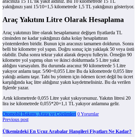
aracınıza 15 TL’lik yakıt aldınız. Bu 10 kilometrede 15 TL
yaktığınızı yani 15/10=1,5 kilometrede 1,5 TL yaktığınızı gösteriyor.
Araç Yakıtını Litre Olarak Hesaplama
Araç yakıtınızı litre olarak hesaplamanız değişen fiyatlarda TL
cinsinden ne kadar yaktığınızı daha kolay hesaplattıran
yöntemlerden biridir. Bunun için aracınızı tamamen doldurun. Sonra
belli bir kilometre yol yapın. Doğru sonuç için yaklaşık 50 veya üstü
olabilir. Daha sonra tekrar yakıt alarak depoyu fulleyin. Örneğin 90
kilometre yol yapmış olun ve ikinci doldurmada 5 Litre yakıt
aldığını varsayalım. Bu durumda aracınız 90 kilometrede 5 Litre
yakıyor anlamı taşır. 5/90=0,055 Litre Bu da kilometrede 0,055 litre
yaktığı anlamı taşır. Tabi bu yöntem için ödenen ücret değil bu ücret
karşılığında kaç litre aldığınız yakıtı kaydetmelisiniz. Bu da verilen
fişlerde yazar.
Artık kilometrede 0,055 Litre yakıt yakıyorsunuz. Yakıtın litresi 20
lira ise kilometrede 0,055*20=1,1 TL yakıyor anlamına gelir.
Otomobil Bakımı, Arıza ve Çözümleri
0 Yorumlar
Previous post
Ülkemizdeki En Ucuz Arabalar Hangileri Fiyatları Ne Kadar?