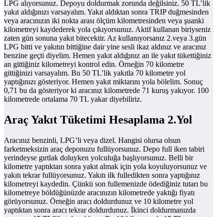
LPG alıyorsunuz. Depoyu doldurmak zorunda değilsiniz. 50 TL’lik
yakıt aldığınızı varsayalım. Yakıt aldıktan sonra TRIP duğmesinden
veya aracınızın iki nokta arası ölçüm kilometresinden veya şuanki
kilometreyi kaydederek yola çıkıyorsunuz. Aktif kullanan biriyseniz
zaten gün sonuna yakıt bitecektir. Az kullanıyorsanız 2.veya 3.gün
LPG bitti ve yakıtın bittiğine dair yine sesli ikaz aldınız ve aracınız
benzine geçti diyelim. Hemen yakıt aldığınız an ile yakıt tükettiğiniz
an gittiğiniz kilometreyi kontrol edin. Örneğin 70 kilometre
gittiğinizi varsayalım. Bu 50 TL’lik yakıtla 70 kilometre yol
yaptığınızı gösteriyor. Hemen yakıt miktarını yola bölelim. Sonuç
0,71 bu da gösteriyor ki aracınız kilometrede 71 kuruş yakıyor. 100
kilometrede ortalama 70 TL yakar diyebiliriz.
Araç Yakıt Tüketimi Hesaplama 2.Yol
Aracınız benzinli, LPG’li veya dizel. Hangisi olursa olsun
farketmeksizin araç deponuzu fullüyorsunuz. Depo full iken tabiri
yerindeyse gırtlak doluyken yolculuğa başlıyorsunuz. Belli bir
kilometre yaptıktan sonra yakıt almak için yola koyuluyorsunuz ve
yakıtı tekrar fullüyorsunuz. Yakıtı ilk fulledikten sonra yaptığınız
kilometreyi kaydedin. Çünkü son fullemenizde ödediğiniz tutarı bu
kilometreye böldüğünüzde aracınızın kilometrede yaktığı fiyatı
görüyorsunuz. Örneğin aracı doldurdunuz ve 10 kilometre yol
yaptıktan sonra aracı tekrar doldurdunuz. İkinci doldurmanızda