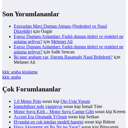
Son Yorumlananlar
Egzozdan Mavi Duman Atması (Nedenleri ve Nasıl
Düzeltilir)
için
Özgür
Egzoz Dumanı Anlamları: Farklı duman türleri ve renkleri ne
anlama geliyor?
için
Mehmet Ali
Egzoz Dumanı Anlamları: Farklı duman türleri ve renkleri ne
anlama geliyor?
için
Salih Sencan
İki tane arabam var, Sigorta Basamağı Nasıl Belirlenir?
için
Mehmet Ali
kktc araba kiralama
kktc araba
Çok Forumlananlar
1.0 Motor Polo
soran kişi
Oto Usta Yorum
İmmobilizer ışığı yanmıyor
soran kişi İsmail Türe
Motor Suyu Kirli – Motor Suyu Çamur Gibi
soran kişi Kerem
Accent Era Otomatik YOrum
soran kişi Serkan
Hyundai en çok tutulan modeli hangisi
soran kişi Bülent
Hava Akışmetre mi Bu Ne işe Yarar?
soran kişi Bünyamin