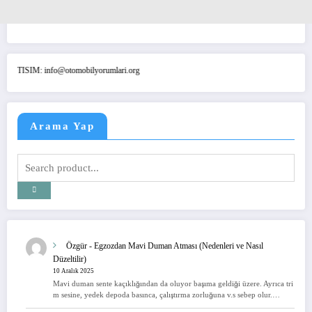
IM: info@otomobilyorumlari.org
Arama Yap
Özgür
-
Egzozdan Mavi Duman Atması (Nedenleri ve Nasıl
Düzeltilir)
10 Aralık 2025
Mavi duman sente kaçıklığından da oluyor başıma geldiği üzere. Ayrıca tri
m sesine, yedek depoda basınca, çalıştırma zorluğuna v.s sebep olur.…