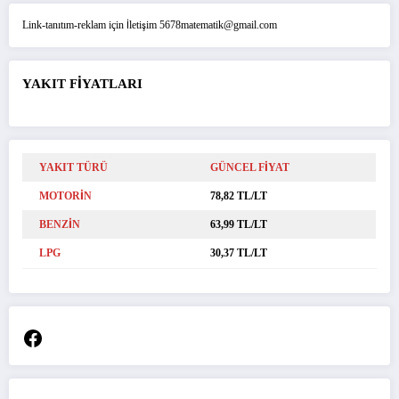
Link-tanıtım-reklam için İletişim 5678matematik@gmail.com
YAKIT FİYATLARI
YAKIT TÜRÜ
GÜNCEL FİYAT
MOTORİN
78,82 TL/LT
BENZİN
63,99 TL/LT
LPG
30,37 TL/LT
Facebook