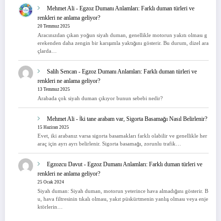
Mehmet Ali
-
Egzoz Dumanı Anlamları: Farklı duman türleri ve
renkleri ne anlama geliyor?
20 Temmuz 2025
Aracınızdan çıkan yoğun siyah duman, genellikle motorun yakıtı olması g
erekenden daha zengin bir karışımla yaktığını gösterir. Bu durum, dizel ara
çlarda…
Salih Sencan
-
Egzoz Dumanı Anlamları: Farklı duman türleri ve
renkleri ne anlama geliyor?
13 Temmuz 2025
Arabada çok siyah duman çıkıyor bunun sebebi nedir?
Mehmet Ali
-
İki tane arabam var, Sigorta Basamağı Nasıl Belirlenir?
15 Haziran 2025
Evet, iki arabanız varsa sigorta basamakları farklı olabilir ve genellikle her
araç için ayrı ayrı belirlenir. Sigorta basamağı, zorunlu trafik…
Egzozcu Davut
-
Egzoz Dumanı Anlamları: Farklı duman türleri ve
renkleri ne anlama geliyor?
25 Ocak 2024
Siyah duman: Siyah duman, motorun yeterince hava almadığını gösterir. B
u, hava filtresinin tıkalı olması, yakıt püskürtmenin yanlış olması veya enje
ktörlerin…