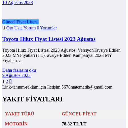
10 Ağustos 2023
Güncel Fiyat Listesi
Oto Usta Yorum
0 Yorumlar
Toyota Hilux Fiyat Listesi 2023 Ağustos
Toyota Hilux Fiyat Listesi 2023 Ağustos: VersiyonTavsiye Edilen
2023 MYFiyatları (TL)Tavsiye Edilen Kampanyalı2023 MY
Fiyatları…
Daha fazlasını oku
9 Ağustos 2023
Yazı
1
2
Link-tanıtım-reklam için İletişim 5678matematik@gmail.com
sayfalaması
YAKIT FİYATLARI
YAKIT TÜRÜ
GÜNCEL FİYAT
MOTORİN
78,82 TL/LT