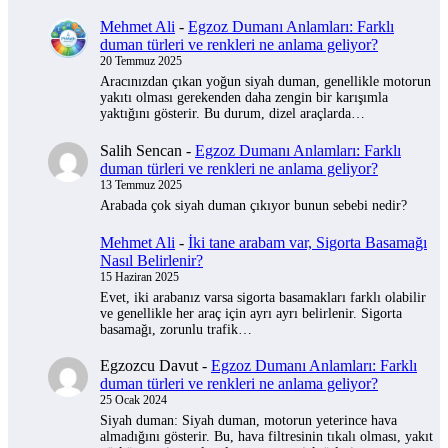
Mehmet Ali
-
Egzoz Dumanı Anlamları: Farklı
duman türleri ve renkleri ne anlama geliyor?
20 Temmuz 2025
Aracınızdan çıkan yoğun siyah duman, genellikle motorun
yakıtı olması gerekenden daha zengin bir karışımla
yaktığını gösterir. Bu durum, dizel araçlarda…
Salih Sencan
-
Egzoz Dumanı Anlamları: Farklı
duman türleri ve renkleri ne anlama geliyor?
13 Temmuz 2025
Arabada çok siyah duman çıkıyor bunun sebebi nedir?
Mehmet Ali
-
İki tane arabam var, Sigorta Basamağı
Nasıl Belirlenir?
15 Haziran 2025
Evet, iki arabanız varsa sigorta basamakları farklı olabilir
ve genellikle her araç için ayrı ayrı belirlenir. Sigorta
basamağı, zorunlu trafik…
Egzozcu Davut
-
Egzoz Dumanı Anlamları: Farklı
duman türleri ve renkleri ne anlama geliyor?
25 Ocak 2024
Siyah duman: Siyah duman, motorun yeterince hava
almadığını gösterir. Bu, hava filtresinin tıkalı olması, yakıt