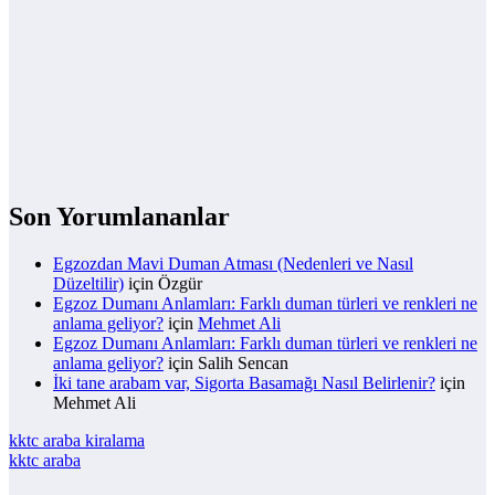
Son Yorumlananlar
Egzozdan Mavi Duman Atması (Nedenleri ve Nasıl
Düzeltilir)
için
Özgür
Egzoz Dumanı Anlamları: Farklı duman türleri ve renkleri ne
anlama geliyor?
için
Mehmet Ali
Egzoz Dumanı Anlamları: Farklı duman türleri ve renkleri ne
anlama geliyor?
için
Salih Sencan
İki tane arabam var, Sigorta Basamağı Nasıl Belirlenir?
için
Mehmet Ali
kktc araba kiralama
kktc araba