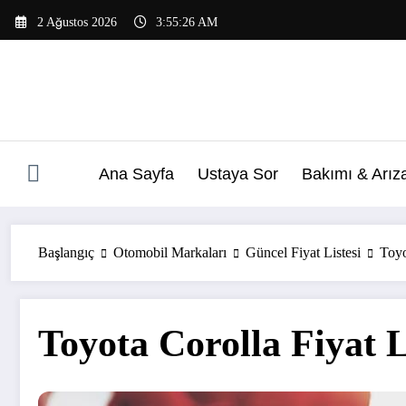
İçeriğe
2 Ağustos 2026
3:55:26 AM
atla
Ana Sayfa
Ustaya Sor
Bakımı & Arız
Başlangıç
Otomobil Markaları
Güncel Fiyat Listesi
Toyo
Toyota Corolla Fiyat L