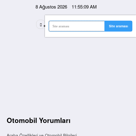
İçeriğe
8 Ağustos 2026
11:55:09 AM
atla
Otomobil Yorumları
Araba Özellikleri ve Otomobil Bilgileri