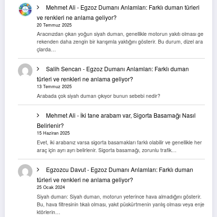
Mehmet Ali
-
Egzoz Dumanı Anlamları: Farklı duman türleri
ve renkleri ne anlama geliyor?
20 Temmuz 2025
Aracınızdan çıkan yoğun siyah duman, genellikle motorun yakıtı olması ge
rekenden daha zengin bir karışımla yaktığını gösterir. Bu durum, dizel ara
çlarda…
Salih Sencan
-
Egzoz Dumanı Anlamları: Farklı duman
türleri ve renkleri ne anlama geliyor?
13 Temmuz 2025
Arabada çok siyah duman çıkıyor bunun sebebi nedir?
Mehmet Ali
-
İki tane arabam var, Sigorta Basamağı Nasıl
Belirlenir?
15 Haziran 2025
Evet, iki arabanız varsa sigorta basamakları farklı olabilir ve genellikle her
araç için ayrı ayrı belirlenir. Sigorta basamağı, zorunlu trafik…
Egzozcu Davut
-
Egzoz Dumanı Anlamları: Farklı duman
türleri ve renkleri ne anlama geliyor?
25 Ocak 2024
Siyah duman: Siyah duman, motorun yeterince hava almadığını gösterir.
Bu, hava filtresinin tıkalı olması, yakıt püskürtmenin yanlış olması veya enje
ktörlerin…