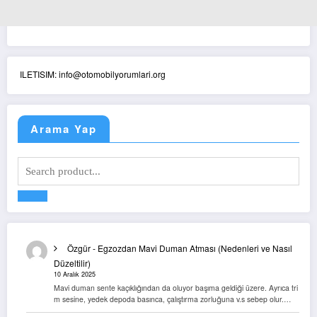
ILETISIM: info@otomobilyorumlari.org
Arama Yap
Özgür
-
Egzozdan Mavi Duman Atması (Nedenleri ve Nasıl
Düzeltilir)
10 Aralık 2025
Mavi duman sente kaçıklığından da oluyor başıma geldiği üzere. Ayrıca tri
m sesine, yedek depoda basınca, çalıştırma zorluğuna v.s sebep olur.…