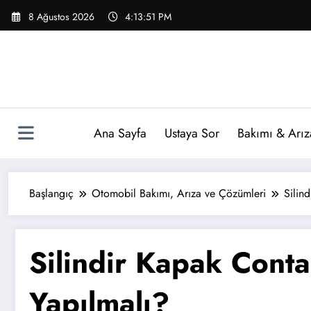
İçeriğe
8 Ağustos 2026
4:13:51 PM
atla
Ana Sayfa
Ustaya Sor
Bakımı & Arız
Başlangıç
Otomobil Bakımı, Arıza ve Çözümleri
Silin
Silindir Kapak Conta
Yapılmalı?