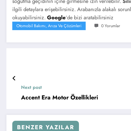
soğutma geçidinin içine girmesine izin verilebilir.
Sil
ilgili detaylara erişebilirsiniz. Arabanızla alakalı sorun
okuyabilirsiniz.
Google
‘de bizi aratabilirsiniz
Otomobil Bakımı, Arıza Ve Çözümleri
0 Yorumlar
Next post
Accent Era Motor Özellikleri
BENZER YAZILAR