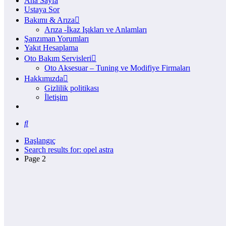
Ana Sayfa
Ustaya Sor
Bakımı & Arıza
Arıza -İkaz Işıkları ve Anlamları
Şanzıman Yorumları
Yakıt Hesaplama
Oto Bakım Servisleri
Oto Aksesuar – Tuning ve Modifiye Firmaları
Hakkımızda
Gizlilik politikası
İletişim
Başlangıç
Search results for: opel astra
Page 2