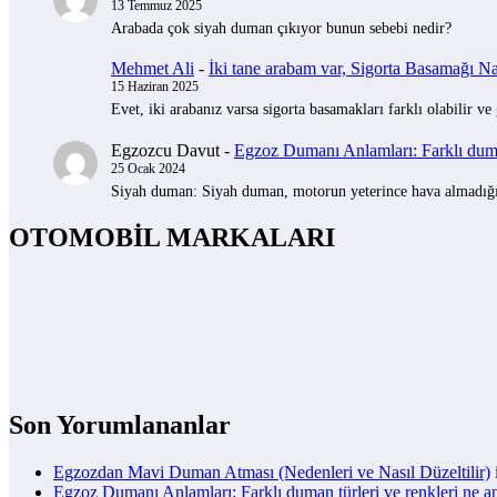
13 Temmuz 2025
Arabada çok siyah duman çıkıyor bunun sebebi nedir?
Mehmet Ali
-
İki tane arabam var, Sigorta Basamağı Nas
15 Haziran 2025
Evet, iki arabanız varsa sigorta basamakları farklı olabilir ve
Egzozcu Davut
-
Egzoz Dumanı Anlamları: Farklı duman
25 Ocak 2024
Siyah duman: Siyah duman, motorun yeterince hava almadığını 
OTOMOBİL MARKALARI
Son Yorumlananlar
Egzozdan Mavi Duman Atması (Nedenleri ve Nasıl Düzeltilir)
Egzoz Dumanı Anlamları: Farklı duman türleri ve renkleri ne a