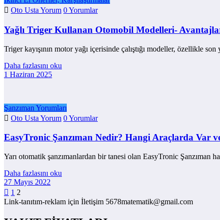
Oto Usta Yorum
0 Yorumlar
Yağlı Triger Kullanan Otomobil Modelleri- Avantajlar
Triger kayışının motor yağı içerisinde çalıştığı modeller, özellikle son
Daha fazlasını oku
1 Haziran 2025
Şanzıman Yorumları
Oto Usta Yorum
0 Yorumlar
EasyTronic Şanzıman Nedir? Hangi Araçlarda Var ve 
Yarı otomatik şanzımanlardan bir tanesi olan EasyTronic Şanzıman h
Daha fazlasını oku
27 Mayıs 2022
Yazı
1
2
Link-tanıtım-reklam için İletişim 5678matematik@gmail.com
sayfalaması