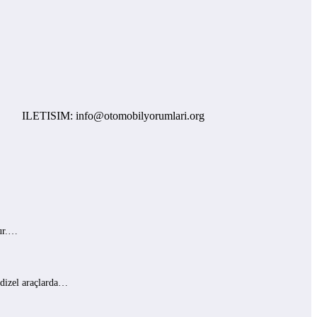
LETISIM: info@otomobilyorumlari.org
lur.…
 dizel araçlarda…