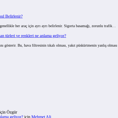
ıl Belirlenir?
 genellikle her araç için ayrı ayrı belirlenir. Sigorta basamağı, zorunlu trafik…
 türleri ve renkleri ne anlama geliyor?
gösterir. Bu, hava filtresinin tıkalı olması, yakıt püskürtmenin yanlış olmas
için
Özgür
nlama geliyor?
için
Mehmet Ali