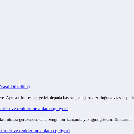
I
sıl Düzeltilir)
e. Ayrıca trim sesine, yedek depoda basınca, çalıştırma zorluğuna v.s sebep o
rleri ve renkleri ne anlama geliyor?
ıtı olması gerekenden daha zengin bir karışımla yaktığını gösterir. Bu durum,
ürleri ve renkleri ne anlama geliyor?