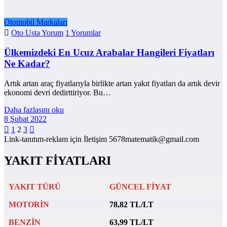
Otomobil Markaları
Oto Usta Yorum
1 Yorumlar
Ülkemizdeki En Ucuz Arabalar Hangileri Fiyatları
Ne Kadar?
Artık artan araç fiyatlarıyla birlikte artan yakıt fiyatları da artık devir
ekonomi devri dedirttiriyor. Bu…
Daha fazlasını oku
8 Şubat 2022
Yazı
1
2
3
Link-tanıtım-reklam için İletişim 5678matematik@gmail.com
sayfalaması
YAKIT FİYATLARI
YAKIT TÜRÜ
GÜNCEL FİYAT
MOTORİN
78,82 TL/LT
BENZİN
63,99 TL/LT