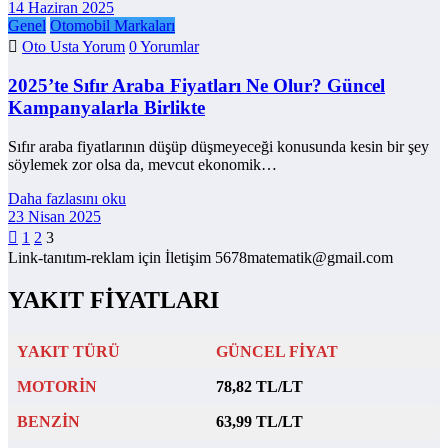
14 Haziran 2025
Genel
Otomobil Markaları
Oto Usta Yorum
0 Yorumlar
2025’te Sıfır Araba Fiyatları Ne Olur? Güncel
Kampanyalarla Birlikte
Sıfır araba fiyatlarının düşüp düşmeyeceği konusunda kesin bir şey
söylemek zor olsa da, mevcut ekonomik…
Daha fazlasını oku
23 Nisan 2025
Yazı
1
2
3
Link-tanıtım-reklam için İletişim 5678matematik@gmail.com
sayfalaması
YAKIT FİYATLARI
YAKIT TÜRÜ
GÜNCEL FİYAT
MOTORİN
78,82 TL/LT
BENZİN
63,99 TL/LT