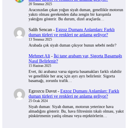
20 Temmuz 2025
Aracınızdan çıkan yoğun siyah duman, genellikle motorun
yakıtı olması gerekenden daha zengin bir karışımla
yaktığını gösterir. Bu durum, dizel araçlarda…
Salih Sencan
-
Egzoz Dumanı Anlamları: Farklı
duman türleri ve renkleri ne anlama geliyor?
13 Temmuz 2025
Arabada çok siyah duman çıkıyor bunun sebebi nedir?
Mehmet Ali
-
İki tane arabam var, Sigorta Basamağı
Nasıl Belirlenir?
15 Haziran 2025
Evet, iki arabanız varsa sigorta basamakları farklı olabilir
ve genellikle her araç için ayrı ayrı belirlenir. Sigorta
basamağı, zorunlu trafik…
Egzozcu Davut
-
Egzoz Dumanı Anlamları: Farklı
duman türleri ve renkleri ne anlama geliyor?
25 Ocak 2024
Siyah duman: Siyah duman, motorun yeterince hava
almadığını gösterir. Bu, hava filtresinin tıkalı olması, yakıt
püskürtmenin yanlış olması veya enjektörlerin…