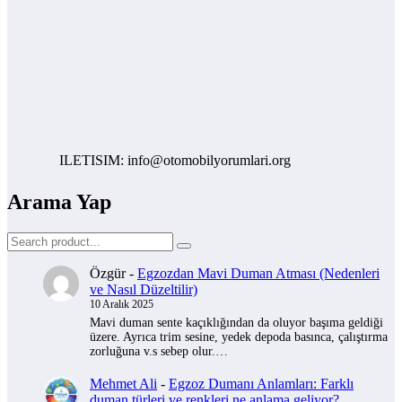
ILETISIM: info@otomobilyorumlari.org
Arama Yap
Özgür
-
Egzozdan Mavi Duman Atması (Nedenleri
ve Nasıl Düzeltilir)
10 Aralık 2025
Mavi duman sente kaçıklığından da oluyor başıma geldiği
üzere. Ayrıca trim sesine, yedek depoda basınca, çalıştırma
zorluğuna v.s sebep olur.…
Mehmet Ali
-
Egzoz Dumanı Anlamları: Farklı
duman türleri ve renkleri ne anlama geliyor?