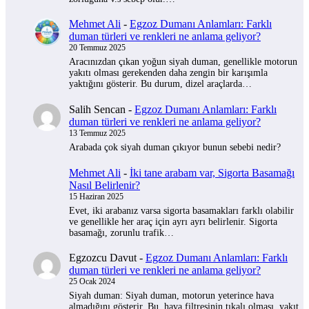
Mehmet Ali
-
Egzoz Dumanı Anlamları: Farklı
duman türleri ve renkleri ne anlama geliyor?
20 Temmuz 2025
Aracınızdan çıkan yoğun siyah duman, genellikle motorun
yakıtı olması gerekenden daha zengin bir karışımla
yaktığını gösterir. Bu durum, dizel araçlarda…
Salih Sencan
-
Egzoz Dumanı Anlamları: Farklı
duman türleri ve renkleri ne anlama geliyor?
13 Temmuz 2025
Arabada çok siyah duman çıkıyor bunun sebebi nedir?
Mehmet Ali
-
İki tane arabam var, Sigorta Basamağı
Nasıl Belirlenir?
15 Haziran 2025
Evet, iki arabanız varsa sigorta basamakları farklı olabilir
ve genellikle her araç için ayrı ayrı belirlenir. Sigorta
basamağı, zorunlu trafik…
Egzozcu Davut
-
Egzoz Dumanı Anlamları: Farklı
duman türleri ve renkleri ne anlama geliyor?
25 Ocak 2024
Siyah duman: Siyah duman, motorun yeterince hava
almadığını gösterir. Bu, hava filtresinin tıkalı olması, yakıt