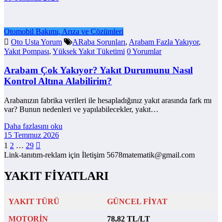
Otomobil Bakımı, Arıza ve Çözümleri
Oto Usta Yorum
ARaba Sorunları
,
Arabam Fazla Yakıyor
,
Yakıt Pompası
,
Yüksek Yakıt Tüketimi
0 Yorumlar
Arabam Çok Yakıyor? Yakıt Durumunu Nasıl
Kontrol Altına Alabilirim?
Arabanızın fabrika verileri ile hesapladığınız yakıt arasında fark mı
var? Bunun nedenleri ve yapılabilecekler, yakıt…
Daha fazlasını oku
15 Temmuz 2026
Yazı
1
2
…
29
Link-tanıtım-reklam için İletişim 5678matematik@gmail.com
sayfalaması
YAKIT FİYATLARI
YAKIT TÜRÜ
GÜNCEL FİYAT
MOTORİN
78,82 TL/LT