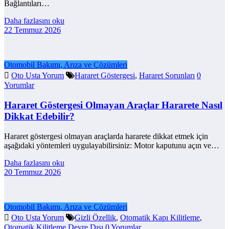
Bağlantıları…
Daha fazlasını oku
22 Temmuz 2026
Otomobil Bakımı, Arıza ve Çözümleri
Oto Usta Yorum
Hararet Göstergesi
,
Hararet Sorunları
0
Yorumlar
Hararet Göstergesi Olmayan Araçlar Hararete Nasıl
Dikkat Edebilir?
Hararet göstergesi olmayan araçlarda hararete dikkat etmek için
aşağıdaki yöntemleri uygulayabilirsiniz: Motor kaputunu açın ve…
Daha fazlasını oku
20 Temmuz 2026
Otomobil Bakımı, Arıza ve Çözümleri
Oto Usta Yorum
Gizli Özellik
,
Otomatik Kapı Kilitleme
,
Otomatik Kilitleme Devre Dışı
0 Yorumlar