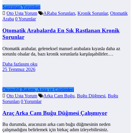
Şanzıman Yorumları
Oto Usta Yorum
ARaba Sorunları
,
Kronik Sorunlar
,
Otomatik
Araba
0 Yorumlar
Otomatik Arabalarda En Sık Rastlanan Kronik
Sorunlar
Otomatik arabalar, geleneksel manuel arabalara kıyasla daha az
sorunlu olsalar da, bazı kronik sorunlarla karşılaşabilirler.…
Daha fazlasını oku
25 Temmuz 2026
Otomobil Bakımı, Arıza ve Çözümleri
Oto Usta Yorum
Arka Cam Buğu
,
Buğu Düğmesi
,
Buğu
Sorunları
0 Yorumlar
Araç Arka Cam Buğu Düğmesi Çalışmıyor
Bu durumda, aracınızın arka cam buğu düğmesinin neden
çalışmadığını belirlemek için birkaç adım izleyebilirsiniz.