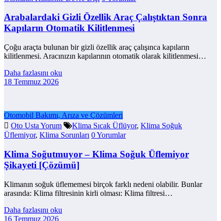
Arabalardaki Gizli Özellik Araç Çalıştıktan Sonra
Kapıların Otomatik Kilitlenmesi
Çoğu araçta bulunan bir gizli özellik araç çalışınca kapıların
kilitlenmesi. Aracınızın kapılarının otomatik olarak kilitlenmesi…
Daha fazlasını oku
18 Temmuz 2026
Otomobil Bakımı, Arıza ve Çözümleri
Oto Usta Yorum
Klima Sıcak Üflüyor
,
Klima Soğuk
Üflemiyor
,
Klima Sorunları
0 Yorumlar
Klima Soğutmuyor – Klima Soğuk Üflemiyor
Şikayeti [Çözümü]
Klimanın soğuk üflememesi birçok farklı nedeni olabilir. Bunlar
arasında: Klima filtresinin kirli olması: Klima filtresi…
Daha fazlasını oku
16 Temmuz 2026