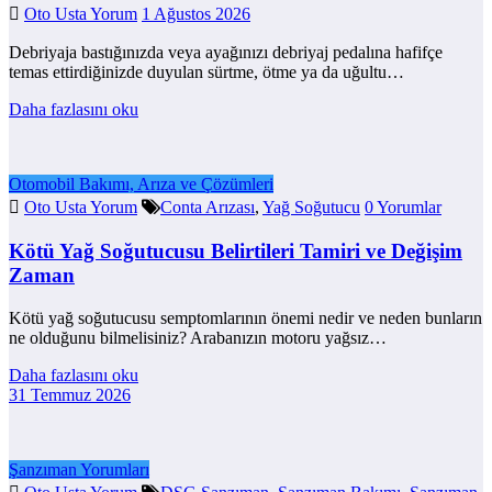
Oto Usta Yorum
1 Ağustos 2026
Debriyaja bastığınızda veya ayağınızı debriyaj pedalına hafifçe
temas ettirdiğinizde duyulan sürtme, ötme ya da uğultu…
Daha fazlasını oku
Otomobil Bakımı, Arıza ve Çözümleri
Oto Usta Yorum
Conta Arızası
,
Yağ Soğutucu
0 Yorumlar
Kötü Yağ Soğutucusu Belirtileri Tamiri ve Değişim
Zaman
Kötü yağ soğutucusu semptomlarının önemi nedir ve neden bunların
ne olduğunu bilmelisiniz? Arabanızın motoru yağsız…
Daha fazlasını oku
31 Temmuz 2026
Şanzıman Yorumları