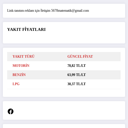
Link-tanıtım-reklam için İletişim 5678matematik@gmail.com
YAKIT FİYATLARI
YAKIT TÜRÜ
GÜNCEL FİYAT
MOTORİN
78,82 TL/LT
BENZİN
63,99 TL/LT
LPG
30,37 TL/LT
Facebook