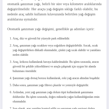
otomatik şanzıman yağı, belirli bir süre veya kilometre aralıklarında
değiştirilmelidir. Her araçta yağ değişim sıklığı farklı olabilir, bu
nedenle araç sahibi kullanım kılavuzunda belirtilen yağ değişim
aralıklarına uymalıdır.
Otomatik şanzıman yağı değişimi, genellikle şu adımları içerir:
Araç, düz ve güvenli bir yüzeyde park edilmelidir.
Araç, şanzıman yağı sıcakken veya soğukken değiştirilebilir. Ancak, sıcak
yağ değiştirilirken dikkatli olunmalıdır, çünkü yağ sıcak olabilir ve yanıklara
neden olabilir.
Araç, krikosu kullanılarak havaya kaldırılmalıdır. Bu işlem sırasında, aracın
güvenli bir şekilde yükseltilmesi ve araçla çalışmak için uygun bir alanda
bulunması önemlidir.
Şanzıman yağı drenaj borusu kullanılarak, eski yağ aracın altından boşaltılır.
Daha sonra, şanzıman yağı filtresi çıkarılır ve yenisiyle değiştirilir.
Ardından, yeni yağ şanzıman yağı dolum tüpü kullanılarak şanzımana
doldurulur. Bu işlem sırasında, doğru miktarda yağın kullanıldığından emin
olunmalıdır.
Son olarak, araç yeniden kontrol edilir ve şanzıman yağı seviyesi doğru