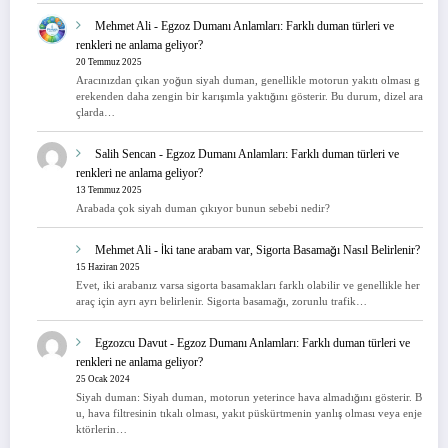
Mehmet Ali
-
Egzoz Dumanı Anlamları: Farklı duman türleri ve
renkleri ne anlama geliyor?
20 Temmuz 2025
Aracınızdan çıkan yoğun siyah duman, genellikle motorun yakıtı olması g
erekenden daha zengin bir karışımla yaktığını gösterir. Bu durum, dizel ara
çlarda…
Salih Sencan
-
Egzoz Dumanı Anlamları: Farklı duman türleri ve
renkleri ne anlama geliyor?
13 Temmuz 2025
Arabada çok siyah duman çıkıyor bunun sebebi nedir?
Mehmet Ali
-
İki tane arabam var, Sigorta Basamağı Nasıl Belirlenir?
15 Haziran 2025
Evet, iki arabanız varsa sigorta basamakları farklı olabilir ve genellikle her
araç için ayrı ayrı belirlenir. Sigorta basamağı, zorunlu trafik…
Egzozcu Davut
-
Egzoz Dumanı Anlamları: Farklı duman türleri ve
renkleri ne anlama geliyor?
25 Ocak 2024
Siyah duman: Siyah duman, motorun yeterince hava almadığını gösterir. B
u, hava filtresinin tıkalı olması, yakıt püskürtmenin yanlış olması veya enje
ktörlerin…