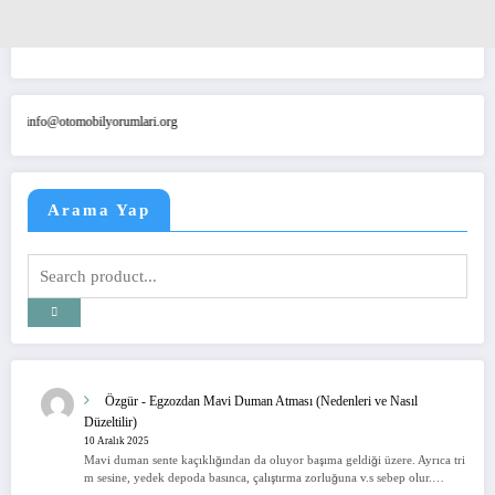
omobilyorumlari.org
Arama Yap
Özgür
-
Egzozdan Mavi Duman Atması (Nedenleri ve Nasıl
Düzeltilir)
10 Aralık 2025
Mavi duman sente kaçıklığından da oluyor başıma geldiği üzere. Ayrıca tri
m sesine, yedek depoda basınca, çalıştırma zorluğuna v.s sebep olur.…