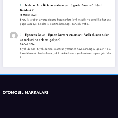
Mehmet Ali
-
İki tane arabam var, Sigorta Basamağı Nasıl
Belirlenir?
15 Haziran 2025
Evet, iki arabanız varsa sigorta basamakları farklı olabilir ve genellikle her ara
ç için ayrı ayrı belirlenir. Sigorta basamağı, zorunlu trafik…
Egzozcu Davut
-
Egzoz Dumanı Anlamları: Farklı duman türleri
ve renkleri ne anlama geliyor?
25 Ocak 2024
Siyah duman: Siyah duman, motorun yeterince hava almadığını gösterir. Bu,
hava filtresinin tıkalı olması, yakıt püskürtmenin yanlış olması veya enjektörler
in…
OTOMOBİL MARKALARI