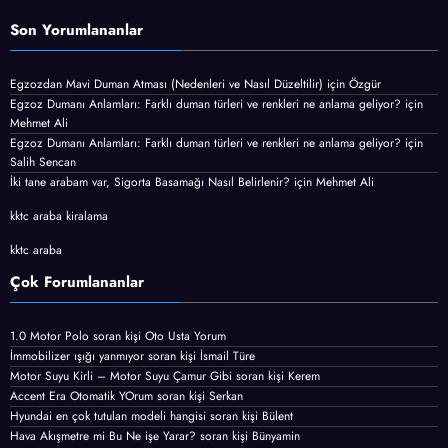
Son Yorumlananlar
Egzozdan Mavi Duman Atması (Nedenleri ve Nasıl Düzeltilir)
için
Özgür
Egzoz Dumanı Anlamları: Farklı duman türleri ve renkleri ne anlama geliyor?
için
Mehmet Ali
Egzoz Dumanı Anlamları: Farklı duman türleri ve renkleri ne anlama geliyor?
için
Salih Sencan
İki tane arabam var, Sigorta Basamağı Nasıl Belirlenir?
için
Mehmet Ali
kktc araba kiralama
kktc araba
Çok Forumlananlar
1.0 Motor Polo
soran kişi
Oto Usta Yorum
İmmobilizer ışığı yanmıyor
soran kişi İsmail Türe
Motor Suyu Kirli – Motor Suyu Çamur Gibi
soran kişi Kerem
Accent Era Otomatik YOrum
soran kişi Serkan
Hyundai en çok tutulan modeli hangisi
soran kişi Bülent
Hava Akışmetre mi Bu Ne işe Yarar?
soran kişi Bünyamin