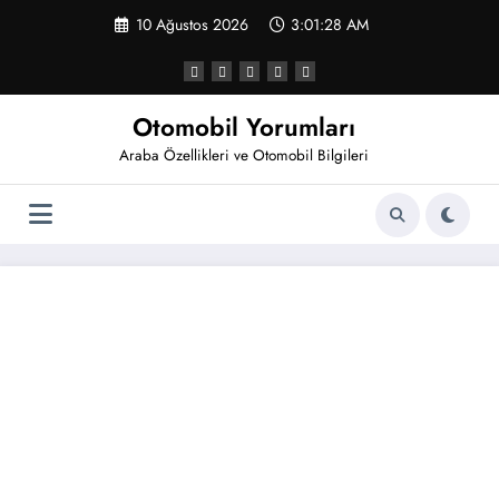
İçeriğe
10 Ağustos 2026
3:01:28 AM
atla
Otomobil Yorumları
Araba Özellikleri ve Otomobil Bilgileri