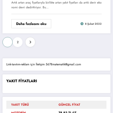
Artık artan araç fiyatlarıyla birlikte artan yakıt fiyatları da artık devir eko
nomi devri dedirttiriyor. Bu…
Daha fazlasını oku
8 Şubat 2022
Yazı
1
2
sayfalaması
Link-tanıtım-reklam için İletişim 5678matematik@gmail.com
YAKIT FİYATLARI
YAKIT TÜRÜ
GÜNCEL FİYAT
MOTORİN
78,82 TL/LT