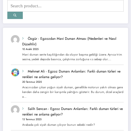
Özgür
-
Egzozdan Mavi Duman Atması (Nedenleri ve Nasıl
Düzeltilir)
10 Aralık 2025
Mavi duman sente kaçıklığından da oluyor başıma geldiği üzere. Ayrıca trim
sesine, yedek depoda basınca, çalıştırma zorluğuna v.s sebep olur.…
Mehmet Ali
-
Egzoz Dumanı Anlamları: Farklı duman türleri ve
renkleri ne anlama geliyor?
20 Temmuz 2025
Aracınızdan çıkan yoğun siyah duman, genellikle motorun yakıtı olması gere
kenden daha zengin bir karışımla yaktığını gösterir. Bu durum, dizel araçlard
a…
Salih Sencan
-
Egzoz Dumanı Anlamları: Farklı duman türleri ve
renkleri ne anlama geliyor?
13 Temmuz 2025
Arabada çok siyah duman çıkıyor bunun sebebi nedir?