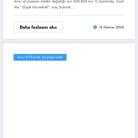
ikinci el piyasası sürekli değiştiği için 600-800 bin TL bandında, özell
ikle "düşük kilometreli" araç bulmak…
Daha fazlasını oku
15 Haziran 2025
İkinci El Öneriler, Karşılaştırmalar