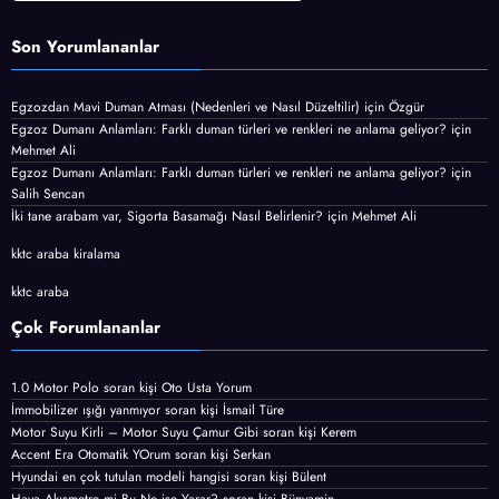
Son Yorumlananlar
Egzozdan Mavi Duman Atması (Nedenleri ve Nasıl Düzeltilir)
için
Özgür
Egzoz Dumanı Anlamları: Farklı duman türleri ve renkleri ne anlama geliyor?
için
Mehmet Ali
Egzoz Dumanı Anlamları: Farklı duman türleri ve renkleri ne anlama geliyor?
için
Salih Sencan
İki tane arabam var, Sigorta Basamağı Nasıl Belirlenir?
için
Mehmet Ali
kktc araba kiralama
kktc araba
Çok Forumlananlar
1.0 Motor Polo
soran kişi
Oto Usta Yorum
İmmobilizer ışığı yanmıyor
soran kişi İsmail Türe
Motor Suyu Kirli – Motor Suyu Çamur Gibi
soran kişi Kerem
Accent Era Otomatik YOrum
soran kişi Serkan
Hyundai en çok tutulan modeli hangisi
soran kişi Bülent
Hava Akışmetre mi Bu Ne işe Yarar?
soran kişi Bünyamin