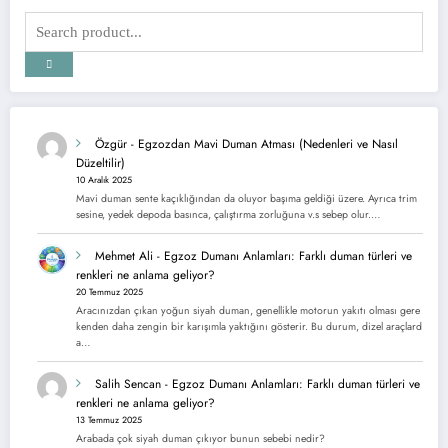
Özgür
-
Egzozdan Mavi Duman Atması (Nedenleri ve Nasıl
Düzeltilir)
10 Aralık 2025
Mavi duman sente kaçıklığından da oluyor başıma geldiği üzere. Ayrıca trim
sesine, yedek depoda basınca, çalıştırma zorluğuna v.s sebep olur.…
Mehmet Ali
-
Egzoz Dumanı Anlamları: Farklı duman türleri ve
renkleri ne anlama geliyor?
20 Temmuz 2025
Aracınızdan çıkan yoğun siyah duman, genellikle motorun yakıtı olması gere
kenden daha zengin bir karışımla yaktığını gösterir. Bu durum, dizel araçlard
a…
Salih Sencan
-
Egzoz Dumanı Anlamları: Farklı duman türleri ve
renkleri ne anlama geliyor?
13 Temmuz 2025
Arabada çok siyah duman çıkıyor bunun sebebi nedir?