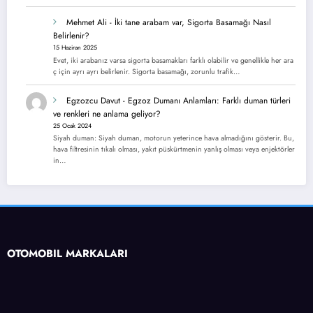
Mehmet Ali
-
İki tane arabam var, Sigorta Basamağı Nasıl
Belirlenir?
15 Haziran 2025
Evet, iki arabanız varsa sigorta basamakları farklı olabilir ve genellikle her ara
ç için ayrı ayrı belirlenir. Sigorta basamağı, zorunlu trafik…
Egzozcu Davut
-
Egzoz Dumanı Anlamları: Farklı duman türleri
ve renkleri ne anlama geliyor?
25 Ocak 2024
Siyah duman: Siyah duman, motorun yeterince hava almadığını gösterir. Bu,
hava filtresinin tıkalı olması, yakıt püskürtmenin yanlış olması veya enjektörler
in…
OTOMOBİL MARKALARI