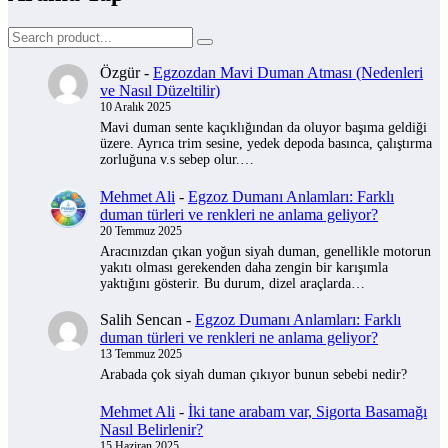
Özgür
-
Egzozdan Mavi Duman Atması (Nedenleri
ve Nasıl Düzeltilir)
10 Aralık 2025
Mavi duman sente kaçıklığından da oluyor başıma geldiği
üzere. Ayrıca trim sesine, yedek depoda basınca, çalıştırma
zorluğuna v.s sebep olur.…
Mehmet Ali
-
Egzoz Dumanı Anlamları: Farklı
duman türleri ve renkleri ne anlama geliyor?
20 Temmuz 2025
Aracınızdan çıkan yoğun siyah duman, genellikle motorun
yakıtı olması gerekenden daha zengin bir karışımla
yaktığını gösterir. Bu durum, dizel araçlarda…
Salih Sencan
-
Egzoz Dumanı Anlamları: Farklı
duman türleri ve renkleri ne anlama geliyor?
13 Temmuz 2025
Arabada çok siyah duman çıkıyor bunun sebebi nedir?
Mehmet Ali
-
İki tane arabam var, Sigorta Basamağı
Nasıl Belirlenir?
15 Haziran 2025