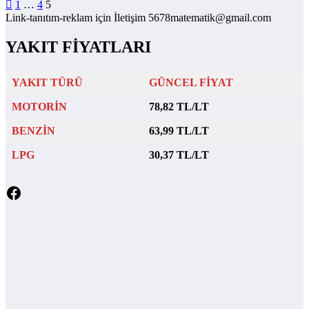
Yazı
1
…
4
5
Link-tanıtım-reklam için İletişim 5678matematik@gmail.com
sayfalaması
YAKIT FİYATLARI
YAKIT TÜRÜ
GÜNCEL FİYAT
MOTORİN
78,82 TL/LT
BENZİN
63,99 TL/LT
LPG
30,37 TL/LT
Facebook