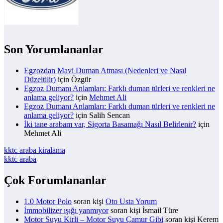
Son Yorumlananlar
Egzozdan Mavi Duman Atması (Nedenleri ve Nasıl
Düzeltilir)
için
Özgür
Egzoz Dumanı Anlamları: Farklı duman türleri ve renkleri ne
anlama geliyor?
için
Mehmet Ali
Egzoz Dumanı Anlamları: Farklı duman türleri ve renkleri ne
anlama geliyor?
için
Salih Sencan
İki tane arabam var, Sigorta Basamağı Nasıl Belirlenir?
için
Mehmet Ali
kktc araba kiralama
kktc araba
Çok Forumlananlar
1.0 Motor Polo
soran kişi
Oto Usta Yorum
İmmobilizer ışığı yanmıyor
soran kişi İsmail Türe
Motor Suyu Kirli – Motor Suyu Çamur Gibi
soran kişi Kerem