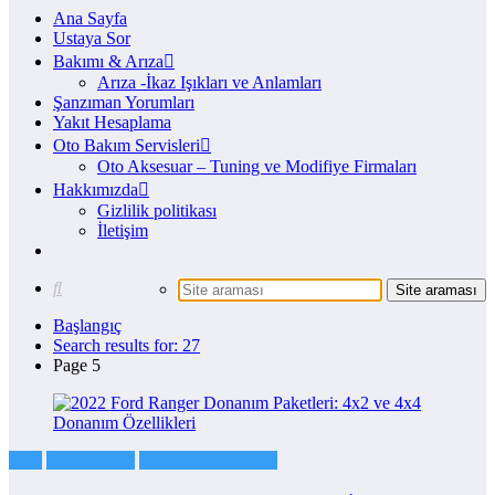
Ana Sayfa
Ustaya Sor
Bakımı & Arıza
Arıza -İkaz Işıkları ve Anlamları
Şanzıman Yorumları
Yakıt Hesaplama
Oto Bakım Servisleri
Oto Aksesuar – Tuning ve Modifiye Firmaları
Hakkımızda
Gizlilik politikası
İletişim
Başlangıç
Search results for: 27
Page 5
Ford
Ford Ranger
Otomobil Markaları