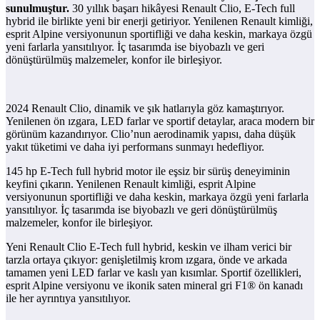
sunulmuştur.
30 yıllık başarı hikâyesi Renault Clio, E-Tech full
hybrid ile birlikte yeni bir enerji getiriyor. Yenilenen Renault kimliği,
esprit Alpine versiyonunun sportifliği ve daha keskin, markaya özgü
yeni farlarla yansıtılıyor. İç tasarımda ise biyobazlı ve geri
dönüştürülmüş malzemeler, konfor ile birleşiyor.
2024 Renault Clio, dinamik ve şık hatlarıyla göz kamaştırıyor.
Yenilenen ön ızgara, LED farlar ve sportif detaylar, araca modern bir
görünüm kazandırıyor. Clio’nun aerodinamik yapısı, daha düşük
yakıt tüketimi ve daha iyi performans sunmayı hedefliyor.
145 hp E-Tech full hybrid motor ile eşsiz bir sürüş deneyiminin
keyfini çıkarın. Yenilenen Renault kimliği, esprit Alpine
versiyonunun sportifliği ve daha keskin, markaya özgü yeni farlarla
yansıtılıyor. İç tasarımda ise biyobazlı ve geri dönüştürülmüş
malzemeler, konfor ile birleşiyor.
Yeni Renault Clio E-Tech full hybrid, keskin ve ilham verici bir
tarzla ortaya çıkıyor: genişletilmiş krom ızgara, önde ve arkada
tamamen yeni LED farlar ve kaslı yan kısımlar. Sportif özellikleri,
esprit Alpine versiyonu ve ikonik saten mineral gri F1® ön kanadı
ile her ayrıntıya yansıtılıyor.