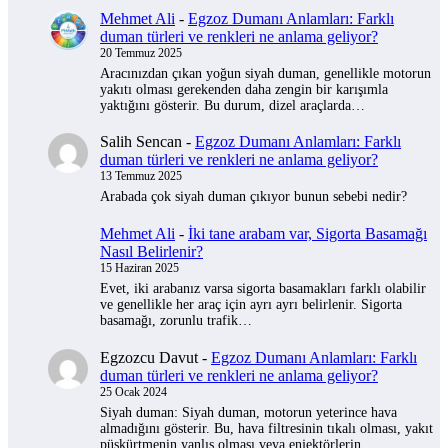
Mehmet Ali
-
Egzoz Dumanı Anlamları: Farklı
duman türleri ve renkleri ne anlama geliyor?
20 Temmuz 2025
Aracınızdan çıkan yoğun siyah duman, genellikle motorun
yakıtı olması gerekenden daha zengin bir karışımla
yaktığını gösterir. Bu durum, dizel araçlarda…
Salih Sencan
-
Egzoz Dumanı Anlamları: Farklı
duman türleri ve renkleri ne anlama geliyor?
13 Temmuz 2025
Arabada çok siyah duman çıkıyor bunun sebebi nedir?
Mehmet Ali
-
İki tane arabam var, Sigorta Basamağı
Nasıl Belirlenir?
15 Haziran 2025
Evet, iki arabanız varsa sigorta basamakları farklı olabilir
ve genellikle her araç için ayrı ayrı belirlenir. Sigorta
basamağı, zorunlu trafik…
Egzozcu Davut
-
Egzoz Dumanı Anlamları: Farklı
duman türleri ve renkleri ne anlama geliyor?
25 Ocak 2024
Siyah duman: Siyah duman, motorun yeterince hava
almadığını gösterir. Bu, hava filtresinin tıkalı olması, yakıt
püskürtmenin yanlış olması veya enjektörlerin…