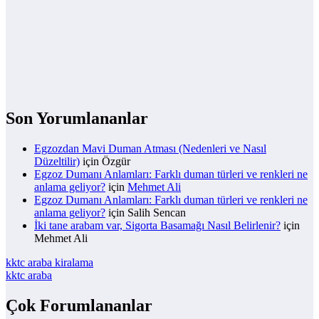
Son Yorumlananlar
Egzozdan Mavi Duman Atması (Nedenleri ve Nasıl
Düzeltilir)
için
Özgür
Egzoz Dumanı Anlamları: Farklı duman türleri ve renkleri ne
anlama geliyor?
için
Mehmet Ali
Egzoz Dumanı Anlamları: Farklı duman türleri ve renkleri ne
anlama geliyor?
için
Salih Sencan
İki tane arabam var, Sigorta Basamağı Nasıl Belirlenir?
için
Mehmet Ali
kktc araba kiralama
kktc araba
Çok Forumlananlar