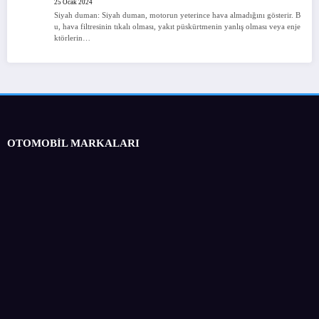
25 Ocak 2024
Siyah duman: Siyah duman, motorun yeterince hava almadığını gösterir. B
u, hava filtresinin tıkalı olması, yakıt püskürtmenin yanlış olması veya enje
ktörlerin…
OTOMOBİL MARKALARI