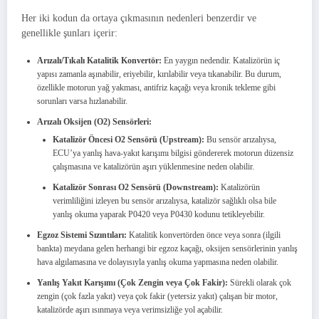
Her iki kodun da ortaya çıkmasının nedenleri benzerdir ve
genellikle şunları içerir:
Arızalı/Tıkalı Katalitik Konvertör:
En yaygın nedendir. Katalizörün iç
yapısı zamanla aşınabilir, eriyebilir, kırılabilir veya tıkanabilir. Bu durum,
özellikle motorun yağ yakması, antifriz kaçağı veya kronik tekleme gibi
sorunları varsa hızlanabilir.
Arızalı Oksijen (O2) Sensörleri:
Katalizör Öncesi O2 Sensörü (Upstream):
Bu sensör arızalıysa,
ECU’ya yanlış hava-yakıt karışımı bilgisi göndererek motorun düzensiz
çalışmasına ve katalizörün aşırı yüklenmesine neden olabilir.
Katalizör Sonrası O2 Sensörü (Downstream):
Katalizörün
verimliliğini izleyen bu sensör arızalıysa, katalizör sağlıklı olsa bile
yanlış okuma yaparak P0420 veya P0430 kodunu tetikleyebilir.
Egzoz Sistemi Sızıntıları:
Katalitik konvertörden önce veya sonra (ilgili
bankta) meydana gelen herhangi bir egzoz kaçağı, oksijen sensörlerinin yanlış
hava algılamasına ve dolayısıyla yanlış okuma yapmasına neden olabilir.
Yanlış Yakıt Karışımı (Çok Zengin veya Çok Fakir):
Sürekli olarak çok
zengin (çok fazla yakıt) veya çok fakir (yetersiz yakıt) çalışan bir motor,
katalizörde aşırı ısınmaya veya verimsizliğe yol açabilir.