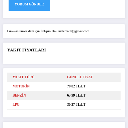
Link-tanıtım-reklam için İletişim 5678matematik@gmail.com
YAKIT FİYATLARI
YAKIT TÜRÜ
GÜNCEL FİYAT
MOTORİN
78,82 TL/LT
BENZİN
63,99 TL/LT
LPG
30,37 TL/LT