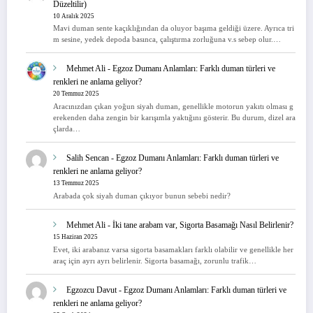
Düzeltilir)
10 Aralık 2025
Mavi duman sente kaçıklığından da oluyor başıma geldiği üzere. Ayrıca tri
m sesine, yedek depoda basınca, çalıştırma zorluğuna v.s sebep olur.…
Mehmet Ali
-
Egzoz Dumanı Anlamları: Farklı duman türleri ve
renkleri ne anlama geliyor?
20 Temmuz 2025
Aracınızdan çıkan yoğun siyah duman, genellikle motorun yakıtı olması g
erekenden daha zengin bir karışımla yaktığını gösterir. Bu durum, dizel ara
çlarda…
Salih Sencan
-
Egzoz Dumanı Anlamları: Farklı duman türleri ve
renkleri ne anlama geliyor?
13 Temmuz 2025
Arabada çok siyah duman çıkıyor bunun sebebi nedir?
Mehmet Ali
-
İki tane arabam var, Sigorta Basamağı Nasıl Belirlenir?
15 Haziran 2025
Evet, iki arabanız varsa sigorta basamakları farklı olabilir ve genellikle her
araç için ayrı ayrı belirlenir. Sigorta basamağı, zorunlu trafik…
Egzozcu Davut
-
Egzoz Dumanı Anlamları: Farklı duman türleri ve
renkleri ne anlama geliyor?