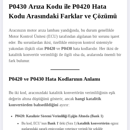
P0430 Arıza Kodu ile P0420 Hata
Kodu Arasındaki Farklar ve Çözümü
Aracınızın motor arıza lambası yandığında, bu durum genellikle
Motor Kontrol Ünitesi (ECU) tarafından algılanan bir sorunu işaret
eder. Bu sorunlardan ikisi, özellikle emisyon kontrol sistemiyle
yakından ilişkili olan
P0420
ve
P0430
hata kodlarıdır. Her ikisi de
katalitik konvertör verimliliği ile ilgili olsa da, aralarında önemli bir
fark bulunur.
P0420 ve P0430 Hata Kodlarının Anlamı
Bu iki kod, aracınızdaki katalitik konvertörün verimliliğinin eşik
değerin altına düştüğünü gösterir, ancak
hangi katalitik
konvertörden bahsedildiğini
ayırır:
P0420: Katalizör Sistemi Verimliliği Eşiğin Altında (Bank 1)
Bu kod, ECU’nun
Bank 1
‘deki (Sıra 1)
katalitik konvertörün
egzoz
gazlarındaki zararlı emisyonları yeterince verimli bir şekilde