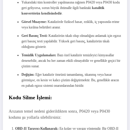
Yukarıdaki tüm kontroller yapılmasına rağmen P0420 veya P0430 kodu
geri geliyorsa, sorun büyük ihtimalle ilgili banktaki
katalitik
konvertörün kendisindedir
.
Görsel Muayene:
Katalizörde fiziksel hasar, eziklik, iç yapısında erime
veya kırılma belirtileri aranır.
Geri Basınç Testi:
Katalizörün tıkalı olup olmadığını anlamak için egzoz
geri basınç testi yapılabilir. Yüksek geri basınç, katalizörün tıkalı
olduğunu gösterir.
Temizlik Uygulamaları:
Bazı özel katalizör temizleyici kimyasallar
denenebilir, ancak bu her zaman etkili olmayabilir ve genellikle geçici bir
çözüm sunar.
Değişim:
Eğer katalizör ömrünü tamamlamış, tıkanmış veya hasar
görmüşse, en kesin ve kalıcı çözüm değiştirmektir. Bu, genellikle aracın
en pahalı egzoz sistemi onarımlarından biridir.
Kodu Silme İşlemi:
Arızanın temel nedeni giderildikten sonra, P0420 veya P0430
kodunu şu yollarla silebilirsiniz:
OBD-II Tarayıcı Kullanarak:
En kolay ve yaygın yöntemdir. Bir OBD-II