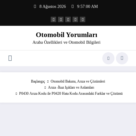
İçeriğe
8 Ağustos 2026
9:57:01 AM
atla
Otomobil Yorumları
Araba Özellikleri ve Otomobil Bilgileri
Başlangıç
Otomobil Bakımı, Arıza ve Çözümleri
Arıza -İkaz Işıkları ve Anlamları
P0430 Arıza Kodu ile P0420 Hata Kodu Arasındaki Farklar ve Çözümü