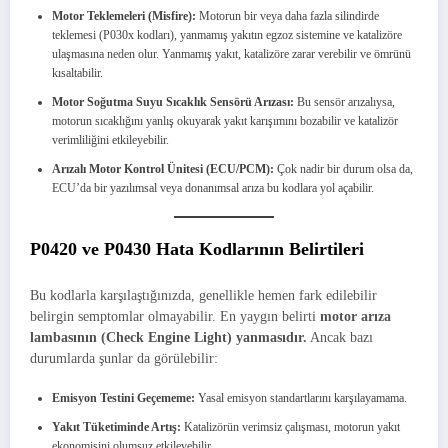
Motor Teklemeleri (Misfire):
Motorun bir veya daha fazla silindirde
teklemesi (P030x kodları), yanmamış yakıtın egzoz sistemine ve katalizöre
ulaşmasına neden olur. Yanmamış yakıt, katalizöre zarar verebilir ve ömrünü
kısaltabilir.
Motor Soğutma Suyu Sıcaklık Sensörü Arızası:
Bu sensör arızalıysa,
motorun sıcaklığını yanlış okuyarak yakıt karışımını bozabilir ve katalizör
verimliliğini etkileyebilir.
Arızalı Motor Kontrol Ünitesi (ECU/PCM):
Çok nadir bir durum olsa da,
ECU’da bir yazılımsal veya donanımsal arıza bu kodlara yol açabilir.
P0420 ve P0430 Hata Kodlarının Belirtileri
Bu kodlarla karşılaştığınızda, genellikle hemen fark edilebilir
belirgin semptomlar olmayabilir. En yaygın belirti
motor arıza
lambasının (Check Engine Light) yanmasıdır.
Ancak bazı
durumlarda şunlar da görülebilir:
Emisyon Testini Geçememe:
Yasal emisyon standartlarını karşılayamama.
Yakıt Tüketiminde Artış:
Katalizörün verimsiz çalışması, motorun yakıt
ekonomisini olumsuz etkileyebilir.