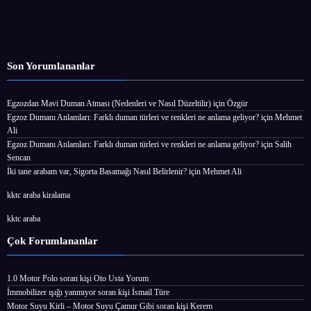
Son Yorumlananlar
Egzozdan Mavi Duman Atması (Nedenleri ve Nasıl Düzeltilir)
için
Özgür
Egzoz Dumanı Anlamları: Farklı duman türleri ve renkleri ne anlama geliyor?
için
Mehmet
Ali
Egzoz Dumanı Anlamları: Farklı duman türleri ve renkleri ne anlama geliyor?
için
Salih
Sencan
İki tane arabam var, Sigorta Basamağı Nasıl Belirlenir?
için
Mehmet Ali
kktc araba kiralama
kktc araba
Çok Forumlananlar
1.0 Motor Polo
soran kişi
Oto Usta Yorum
İmmobilizer ışığı yanmıyor
soran kişi İsmail Türe
Motor Suyu Kirli – Motor Suyu Çamur Gibi
soran kişi Kerem