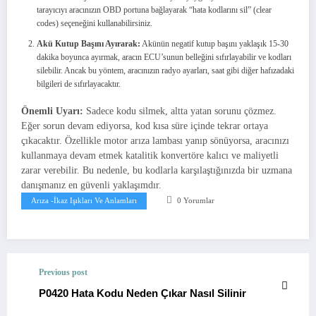
tarayıcıyı aracınızın OBD portuna bağlayarak “hata kodlarını sil” (clear
codes) seçeneğini kullanabilirsiniz.
Akü Kutup Başını Ayırarak:
Akünün negatif kutup başını yaklaşık 15-30
dakika boyunca ayırmak, aracın ECU’sunun belleğini sıfırlayabilir ve kodları
silebilir. Ancak bu yöntem, aracınızın radyo ayarları, saat gibi diğer hafızadaki
bilgileri de sıfırlayacaktır.
Önemli Uyarı:
Sadece kodu silmek, altta yatan sorunu çözmez.
Eğer sorun devam ediyorsa, kod kısa süre içinde tekrar ortaya
çıkacaktır. Özellikle motor arıza lambası yanıp sönüyorsa, aracınızı
kullanmaya devam etmek katalitik konvertöre kalıcı ve maliyetli
zarar verebilir. Bu nedenle, bu kodlarla karşılaştığınızda bir uzmana
danışmanız en güvenli yaklaşımdır.
Arıza -İkaz Işıkları Ve Anlamları
0 Yorumlar
Previous post
P0420 Hata Kodu Neden Çıkar Nasıl Silinir