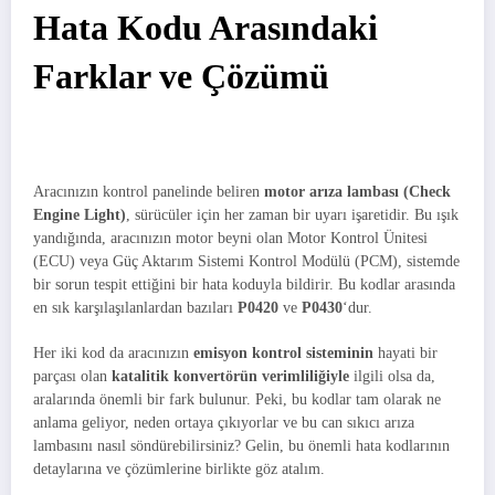
Hata Kodu Arasındaki
Farklar ve Çözümü
Aracınızın kontrol panelinde beliren
motor arıza lambası (Check
Engine Light)
, sürücüler için her zaman bir uyarı işaretidir. Bu ışık
yandığında, aracınızın motor beyni olan Motor Kontrol Ünitesi
(ECU) veya Güç Aktarım Sistemi Kontrol Modülü (PCM), sistemde
bir sorun tespit ettiğini bir hata koduyla bildirir. Bu kodlar arasında
en sık karşılaşılanlardan bazıları
P0420
ve
P0430
‘dur.
Her iki kod da aracınızın
emisyon kontrol sisteminin
hayati bir
parçası olan
katalitik konvertörün verimliliğiyle
ilgili olsa da,
aralarında önemli bir fark bulunur. Peki, bu kodlar tam olarak ne
anlama geliyor, neden ortaya çıkıyorlar ve bu can sıkıcı arıza
lambasını nasıl söndürebilirsiniz? Gelin, bu önemli hata kodlarının
detaylarına ve çözümlerine birlikte göz atalım.