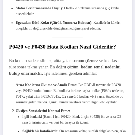
Motor Performansında Düşüş:
Özellikle hızlanma sırasında güç kaybı
hissedilebilir.
Egzozdan Kötü Koku (Çürük Yumurta Kokusu):
Katalizörün kükürt
bileşiklerini doğru şekilde dönüştüremediğine işaret edebilir.
P0420 ve P0430 Hata Kodları Nasıl Giderilir?
Bu kodları sadece silmek, altta yatan sorunu çözmez ve kod kısa
süre sonra tekrar yanar. En doğru çözüm,
kodun temel nedenini
bulup onarmaktır.
İşte izlenmesi gereken adımlar:
Arıza Kodlarını Okuma ve Analiz Etme:
Bir OBD-II tarayıcı ile P0420
veya P0430 kodu okunur. Bu kodlarla birlikte başka kodlar (P030x tekleme,
P017x yakıt trim, P013x/P015x O2 sensörü kodları vb.) varsa, öncelikle bu
sorunlar giderilmelidir. Çünkü bunlar katalizör verimliliğini etkileyebilir.
Oksijen Sensörlerini Kontrol Etme:
İlgili banktaki (Bank 1 için P0420, Bank 2 için P0430) ön ve arka O2
sensörlerinin canlı verileri bir tarayıcı ile izlenir.
Sağlıklı bir katalizörde:
Ön sensörün voltajı sürekli dalgalanırken, arka