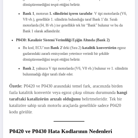
dönüştüremediğini tespit ettiğini belirtir.
Bank 1
, motorun
1. silindirini içeren tarafıdır
. V tipi motorlarda (V6,
V8 vb.), genellikle 1. silindirin bulunduğu taraf Bank 1’dir. Sıralı
motorlarda (I4, I6 vb.) ise genellikle tek bir “Bank” bulunur ve bu da
Bank 1 olarak adlandırılır.
P0430: Katalizör Sistemi Verimliliği Eşiğin Altında (Bank 2)
Bu kod, ECU’nun
Bank 2
‘deki (Sıra 2)
katalitik konvertörün
egzoz
gazlarındaki zararlı emisyonları yeterince verimli bir şekilde
dönüştüremediğini tespit ettiğini belirtir.
Bank 2
, yalnızca V tipi motorlarda (V6, V8 vb.) bulunur ve 1. silindirin
bulunmadığı diğer tarafı ifade eder.
Özetle:
P0420 ve P0430 arasındaki temel fark, aracınızda birden
fazla katalitik konvertör veya egzoz çıkışı olması durumunda
hangi
taraftaki katalizörün arızalı olduğunu
belirtmeleridir. Tek bir
katalizöre sahip sıralı motorlu araçlarda genellikle sadece P0420
kodu görülür.
P0420 ve P0430 Hata Kodlarının Nedenleri