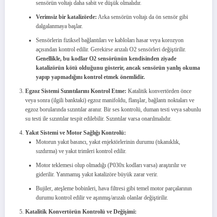
sensörün voltajı daha sabit ve düşük olmalıdır.
Verimsiz bir katalizörde:
Arka sensörün voltajı da ön sensör gibi
dalgalanmaya başlar.
Sensörlerin fiziksel bağlantıları ve kabloları hasar veya korozyon
açısından kontrol edilir. Gerekirse arızalı O2 sensörleri değiştirilir.
Genellikle, bu kodlar O2 sensörünün kendisinden ziyade
katalizörün kötü olduğunu gösterir, ancak sensörün yanlış okuma
yapıp yapmadığını kontrol etmek önemlidir.
Egzoz Sistemi Sızıntılarını Kontrol Etme:
Katalitik konvertörden önce
veya sonra (ilgili banktaki) egzoz manifoldu, flanşlar, bağlantı noktaları ve
egzoz borularında sızıntılar aranır. Bir ses kontrolü, duman testi veya sabunlu
su testi ile sızıntılar tespit edilebilir. Sızıntılar varsa onarılmalıdır.
Yakıt Sistemi ve Motor Sağlığı Kontrolü:
Motorun yakıt basıncı, yakıt enjektörlerinin durumu (tıkanıklık,
sızdırma) ve yakıt trimleri kontrol edilir.
Motor teklemesi olup olmadığı (P030x kodları varsa) araştırılır ve
giderilir. Yanmamış yakıt katalizöre büyük zarar verir.
Bujiler, ateşleme bobinleri, hava filtresi gibi temel motor parçalarının
durumu kontrol edilir ve aşınmış/arızalı olanlar değiştirilir.
Katalitik Konvertörün Kontrolü ve Değişimi: