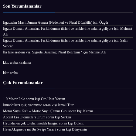
Son Yorumlananlar
Egzozdan Mavi Duman Atması (Nedenleri ve Nasıl Düzeltilir)
için
Özgür
Egzoz Dumanı Anlamları: Farklı duman türleri ve renkleri ne anlama geliyor?
için
Mehmet
Ali
Egzoz Dumanı Anlamları: Farklı duman türleri ve renkleri ne anlama geliyor?
için
Salih
Sencan
İki tane arabam var, Sigorta Basamağı Nasıl Belirlenir?
için
Mehmet Ali
kktc araba kiralama
kktc araba
Çok Forumlananlar
1.0 Motor Polo
soran kişi
Oto Usta Yorum
İmmobilizer ışığı yanmıyor
soran kişi İsmail Türe
Motor Suyu Kirli – Motor Suyu Çamur Gibi
soran kişi Kerem
Accent Era Otomatik YOrum
soran kişi Serkan
Hyundai en çok tutulan modeli hangisi
soran kişi Bülent
Hava Akışmetre mi Bu Ne işe Yarar?
soran kişi Bünyamin