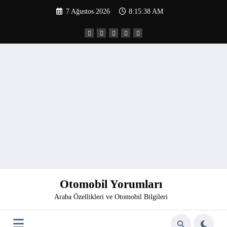
İçeriğe
7 Ağustos 2026
8:15:39 AM
atla
Otomobil Yorumları
Araba Özellikleri ve Otomobil Bilgileri