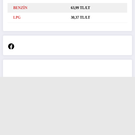
BENZİN
63,99 TL/LT
LPG
30,37 TL/LT
Facebook