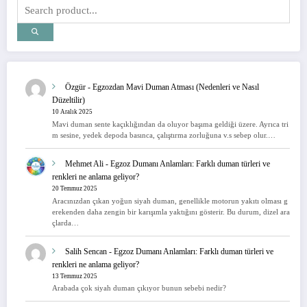
Özgür
-
Egzozdan Mavi Duman Atması (Nedenleri ve Nasıl
Düzeltilir)
10 Aralık 2025
Mavi duman sente kaçıklığından da oluyor başıma geldiği üzere. Ayrıca tri
m sesine, yedek depoda basınca, çalıştırma zorluğuna v.s sebep olur.…
Mehmet Ali
-
Egzoz Dumanı Anlamları: Farklı duman türleri ve
renkleri ne anlama geliyor?
20 Temmuz 2025
Aracınızdan çıkan yoğun siyah duman, genellikle motorun yakıtı olması g
erekenden daha zengin bir karışımla yaktığını gösterir. Bu durum, dizel ara
çlarda…
Salih Sencan
-
Egzoz Dumanı Anlamları: Farklı duman türleri ve
renkleri ne anlama geliyor?
13 Temmuz 2025
Arabada çok siyah duman çıkıyor bunun sebebi nedir?