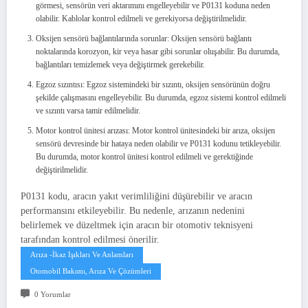
görmesi, sensörün veri aktarımını engelleyebilir ve P0131 koduna neden
olabilir. Kablolar kontrol edilmeli ve gerekiyorsa değiştirilmelidir.
Oksijen sensörü bağlantılarında sorunlar: Oksijen sensörü bağlantı
noktalarında korozyon, kir veya hasar gibi sorunlar oluşabilir. Bu durumda,
bağlantıları temizlemek veya değiştirmek gerekebilir.
Egzoz sızıntısı: Egzoz sistemindeki bir sızıntı, oksijen sensörünün doğru
şekilde çalışmasını engelleyebilir. Bu durumda, egzoz sistemi kontrol edilmeli
ve sızıntı varsa tamir edilmelidir.
Motor kontrol ünitesi arızası: Motor kontrol ünitesindeki bir arıza, oksijen
sensörü devresinde bir hataya neden olabilir ve P0131 kodunu tetikleyebilir.
Bu durumda, motor kontrol ünitesi kontrol edilmeli ve gerektiğinde
değiştirilmelidir.
P0131 kodu, aracın yakıt verimliliğini düşürebilir ve aracın
performansını etkileyebilir. Bu nedenle, arızanın nedenini
belirlemek ve düzeltmek için aracın bir otomotiv teknisyeni
tarafından kontrol edilmesi önerilir.
Arıza -İkaz Işıkları Ve Anlamları
Otomobil Bakımı, Arıza Ve Çözümleri
0 Yorumlar