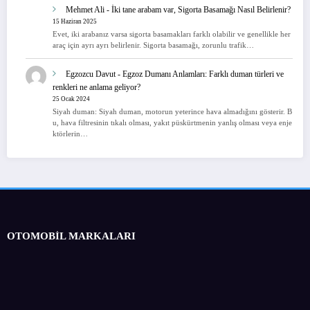
Mehmet Ali
-
İki tane arabam var, Sigorta Basamağı Nasıl Belirlenir?
15 Haziran 2025
Evet, iki arabanız varsa sigorta basamakları farklı olabilir ve genellikle her
araç için ayrı ayrı belirlenir. Sigorta basamağı, zorunlu trafik…
Egzozcu Davut
-
Egzoz Dumanı Anlamları: Farklı duman türleri ve
renkleri ne anlama geliyor?
25 Ocak 2024
Siyah duman: Siyah duman, motorun yeterince hava almadığını gösterir. B
u, hava filtresinin tıkalı olması, yakıt püskürtmenin yanlış olması veya enje
ktörlerin…
OTOMOBİL MARKALARI