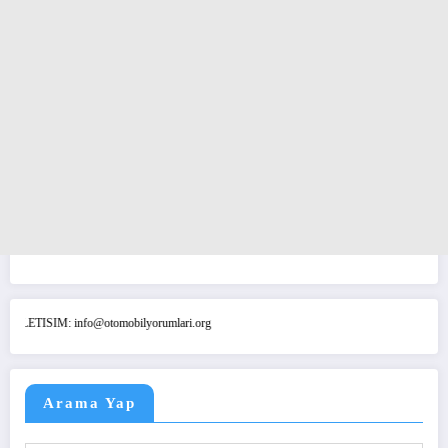
TISIM: info@otomobilyorumlari.org
Arama Yap