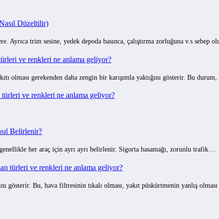
sıl Düzeltilir)
e. Ayrıca trim sesine, yedek depoda basınca, çalıştırma zorluğuna v.s sebep o
rleri ve renkleri ne anlama geliyor?
ıtı olması gerekenden daha zengin bir karışımla yaktığını gösterir. Bu durum,
ürleri ve renkleri ne anlama geliyor?
ıl Belirlenir?
 genellikle her araç için ayrı ayrı belirlenir. Sigorta basamağı, zorunlu trafik…
 türleri ve renkleri ne anlama geliyor?
gösterir. Bu, hava filtresinin tıkalı olması, yakıt püskürtmenin yanlış olmas