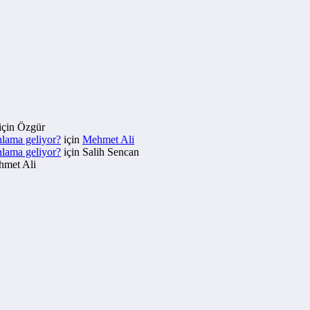
için
Özgür
nlama geliyor?
için
Mehmet Ali
nlama geliyor?
için
Salih Sencan
met Ali