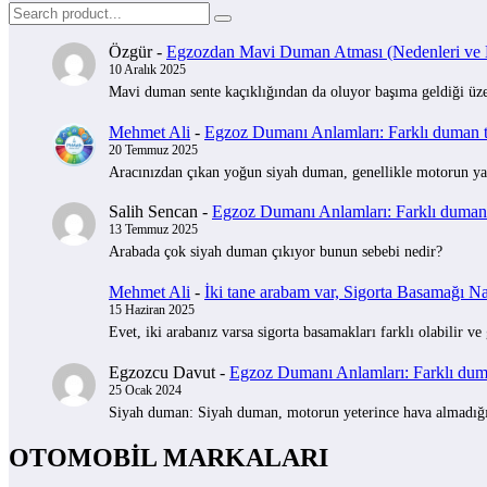
Özgür
-
Egzozdan Mavi Duman Atması (Nedenleri ve Na
10 Aralık 2025
Mavi duman sente kaçıklığından da oluyor başıma geldiği üzer
Mehmet Ali
-
Egzoz Dumanı Anlamları: Farklı duman tü
20 Temmuz 2025
Aracınızdan çıkan yoğun siyah duman, genellikle motorun yak
Salih Sencan
-
Egzoz Dumanı Anlamları: Farklı duman t
13 Temmuz 2025
Arabada çok siyah duman çıkıyor bunun sebebi nedir?
Mehmet Ali
-
İki tane arabam var, Sigorta Basamağı Nas
15 Haziran 2025
Evet, iki arabanız varsa sigorta basamakları farklı olabilir ve
Egzozcu Davut
-
Egzoz Dumanı Anlamları: Farklı duman
25 Ocak 2024
Siyah duman: Siyah duman, motorun yeterince hava almadığını 
OTOMOBİL MARKALARI