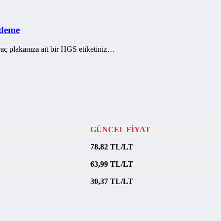
Ödeme
ç plakanıza ait bir HGS etiketiniz…
GÜNCEL FİYAT
78,82 TL/LT
63,99 TL/LT
30,37 TL/LT