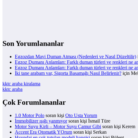
Son Yorumlananlar
Egzozdan Mavi Duman Atması (Nedenleri ve Nasıl Düzeltilir)
Egzoz Dumanı Anlamları: Farklı duman türleri ve renkleri ne a
Egzoz Dumanı Anlamları: Farklı duman türleri ve renkleri ne a
İki tane arabam var, Sigorta Basamağı Nasıl Belirlenir?
için
Meh
kktc araba kiralama
kktc araba
Çok Forumlananlar
1.0 Motor Polo
soran kişi
Oto Usta Yorum
İmmobilizer ışığı yanmıyor
soran kişi İsmail Türe
Motor Suyu Kirli – Motor Suyu Çamur Gibi
soran kişi Kerem
Accent Era Otomatik YOrum
soran kişi Serkan
Hyundai en çok tutulan modeli hangisi
soran kişi Bülent