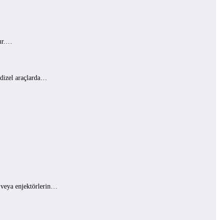
lur.…
 dizel araçlarda…
ı veya enjektörlerin…