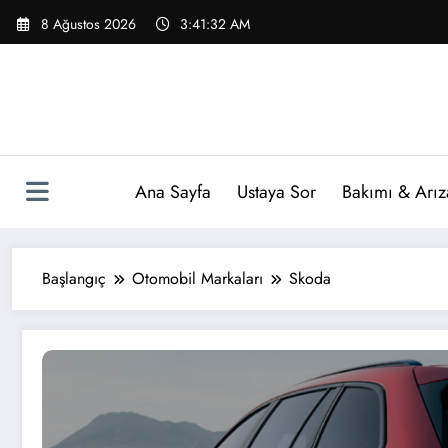
İçeriğe
8 Ağustos 2026
3:41:32 AM
atla
Ana Sayfa
Ustaya Sor
Bakımı & Arız
Başlangıç
Otomobil Markaları
Skoda