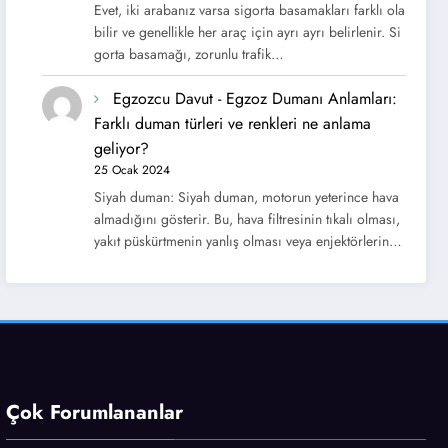
Evet, iki arabanız varsa sigorta basamakları farklı ola
bilir ve genellikle her araç için ayrı ayrı belirlenir. Si
gorta basamağı, zorunlu trafik…
Egzozcu Davut
-
Egzoz Dumanı Anlamları:
Farklı duman türleri ve renkleri ne anlama
geliyor?
25 Ocak 2024
Siyah duman: Siyah duman, motorun yeterince hava
almadığını gösterir. Bu, hava filtresinin tıkalı olması,
yakıt püskürtmenin yanlış olması veya enjektörlerin…
Çok Forumlananlar