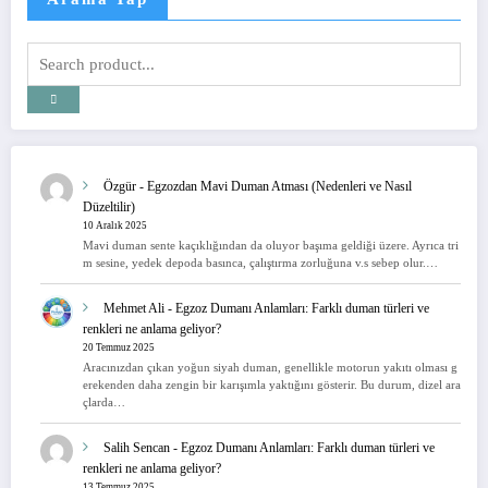
Özgür
-
Egzozdan Mavi Duman Atması (Nedenleri ve Nasıl
Düzeltilir)
10 Aralık 2025
Mavi duman sente kaçıklığından da oluyor başıma geldiği üzere. Ayrıca tri
m sesine, yedek depoda basınca, çalıştırma zorluğuna v.s sebep olur.…
Mehmet Ali
-
Egzoz Dumanı Anlamları: Farklı duman türleri ve
renkleri ne anlama geliyor?
20 Temmuz 2025
Aracınızdan çıkan yoğun siyah duman, genellikle motorun yakıtı olması g
erekenden daha zengin bir karışımla yaktığını gösterir. Bu durum, dizel ara
çlarda…
Salih Sencan
-
Egzoz Dumanı Anlamları: Farklı duman türleri ve
renkleri ne anlama geliyor?
13 Temmuz 2025