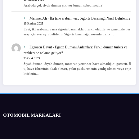
Arabada çok siyah duman çıkıyor bunun sebebi nedir?
Mehmet Ali
-
İki tane arabam var, Sigorta Basamağı Nasıl Belirlenir?
15 Haziran 2025
Evet, iki arabanız varsa sigorta basamakları farklı olabilir ve genellikle her
araç için ayrı ayrı belirlenir. Sigorta basamağı, zorunlu trafik…
Egzozcu Davut
-
Egzoz Dumanı Anlamları: Farklı duman türleri ve
renkleri ne anlama geliyor?
25 Ocak 2024
Siyah duman: Siyah duman, motorun yeterince hava almadığını gösterir. B
u, hava filtresinin tıkalı olması, yakıt püskürtmenin yanlış olması veya enje
ktörlerin…
OTOMOBİL MARKALARI