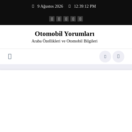
İçeriğe
9 Ağustos 2026
12:39:12 PM
atla
Otomobil Yorumları
Araba Özellikleri ve Otomobil Bilgileri