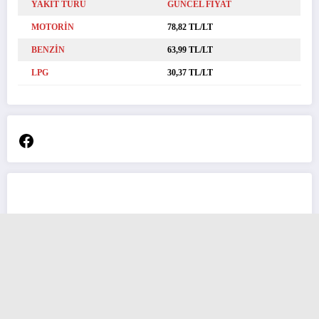
YAKIT TÜRÜ
GÜNCEL FİYAT
MOTORİN
78,82 TL/LT
BENZİN
63,99 TL/LT
LPG
30,37 TL/LT
Facebook