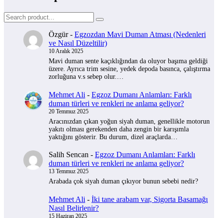
Özgür
-
Egzozdan Mavi Duman Atması (Nedenleri
ve Nasıl Düzeltilir)
10 Aralık 2025
Mavi duman sente kaçıklığından da oluyor başıma geldiği
üzere. Ayrıca trim sesine, yedek depoda basınca, çalıştırma
zorluğuna v.s sebep olur.…
Mehmet Ali
-
Egzoz Dumanı Anlamları: Farklı
duman türleri ve renkleri ne anlama geliyor?
20 Temmuz 2025
Aracınızdan çıkan yoğun siyah duman, genellikle motorun
yakıtı olması gerekenden daha zengin bir karışımla
yaktığını gösterir. Bu durum, dizel araçlarda…
Salih Sencan
-
Egzoz Dumanı Anlamları: Farklı
duman türleri ve renkleri ne anlama geliyor?
13 Temmuz 2025
Arabada çok siyah duman çıkıyor bunun sebebi nedir?
Mehmet Ali
-
İki tane arabam var, Sigorta Basamağı
Nasıl Belirlenir?
15 Haziran 2025