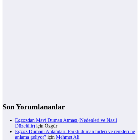
Son Yorumlananlar
Egzozdan Mavi Duman Atması (Nedenleri ve Nasıl
Düzeltilir)
için
Özgür
Egzoz Dumanı Anlamları: Farklı duman türleri ve renkleri ne
anlama geliyor?
için
Mehmet Ali