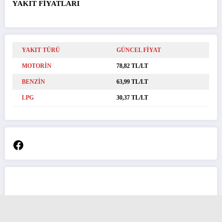
YAKIT FİYATLARI
YAKIT TÜRÜ
GÜNCEL FİYAT
MOTORİN
78,82 TL/LT
BENZİN
63,99 TL/LT
LPG
30,37 TL/LT
Facebook