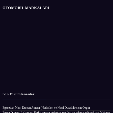
OTOMOBİL MARKALARI
Son Yorumlananlar
Egzozdan Mavi Duman Atması (Nedenleri ve Nasıl Düzeltilir)
için
Özgür
Egzoz Dumanı Anlamları: Farklı duman türleri ve renkleri ne anlama geliyor?
için
Mehmet