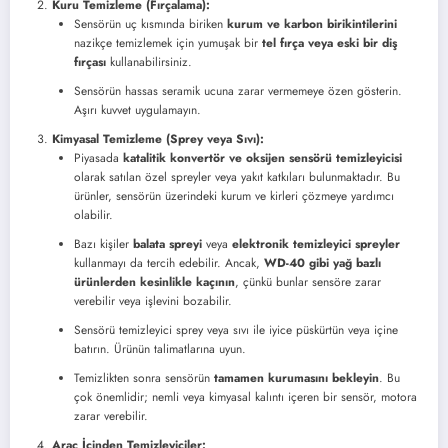
Kuru Temizleme (Fırçalama):
Sensörün uç kısmında biriken
kurum ve karbon birikintilerini
nazikçe temizlemek için yumuşak bir
tel fırça veya eski bir diş
fırçası
kullanabilirsiniz.
Sensörün hassas seramik ucuna zarar vermemeye özen gösterin.
Aşırı kuvvet uygulamayın.
Kimyasal Temizleme (Sprey veya Sıvı):
Piyasada
katalitik konvertör ve oksijen sensörü temizleyicisi
olarak satılan özel spreyler veya yakıt katkıları bulunmaktadır. Bu
ürünler, sensörün üzerindeki kurum ve kirleri çözmeye yardımcı
olabilir.
Bazı kişiler
balata spreyi
veya
elektronik temizleyici spreyler
kullanmayı da tercih edebilir. Ancak,
WD-40 gibi yağ bazlı
ürünlerden kesinlikle kaçının
, çünkü bunlar sensöre zarar
verebilir veya işlevini bozabilir.
Sensörü temizleyici sprey veya sıvı ile iyice püskürtün veya içine
batırın. Ürünün talimatlarına uyun.
Temizlikten sonra sensörün
tamamen kurumasını bekleyin
. Bu
çok önemlidir; nemli veya kimyasal kalıntı içeren bir sensör, motora
zarar verebilir.
Araç İçinden Temizleyiciler: