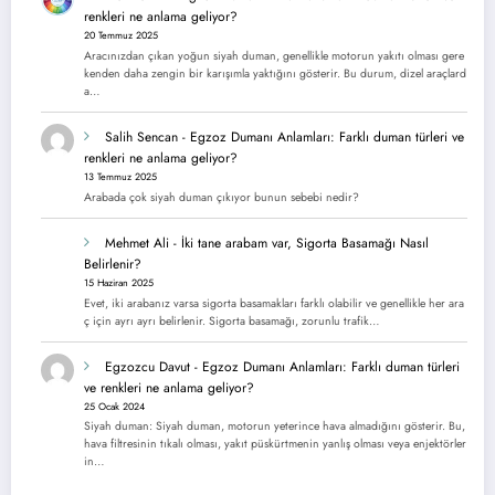
renkleri ne anlama geliyor?
20 Temmuz 2025
Aracınızdan çıkan yoğun siyah duman, genellikle motorun yakıtı olması gere
kenden daha zengin bir karışımla yaktığını gösterir. Bu durum, dizel araçlard
a…
Salih Sencan
-
Egzoz Dumanı Anlamları: Farklı duman türleri ve
renkleri ne anlama geliyor?
13 Temmuz 2025
Arabada çok siyah duman çıkıyor bunun sebebi nedir?
Mehmet Ali
-
İki tane arabam var, Sigorta Basamağı Nasıl
Belirlenir?
15 Haziran 2025
Evet, iki arabanız varsa sigorta basamakları farklı olabilir ve genellikle her ara
ç için ayrı ayrı belirlenir. Sigorta basamağı, zorunlu trafik…
Egzozcu Davut
-
Egzoz Dumanı Anlamları: Farklı duman türleri
ve renkleri ne anlama geliyor?
25 Ocak 2024
Siyah duman: Siyah duman, motorun yeterince hava almadığını gösterir. Bu,
hava filtresinin tıkalı olması, yakıt püskürtmenin yanlış olması veya enjektörler
in…