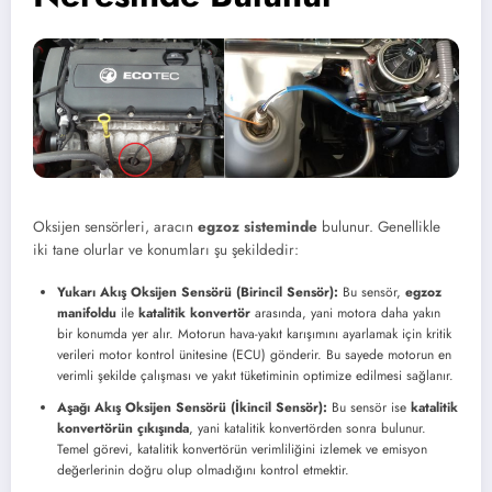
Oksijen sensörleri, aracın
egzoz sisteminde
bulunur. Genellikle
iki tane olurlar ve konumları şu şekildedir:
Yukarı Akış Oksijen Sensörü (Birincil Sensör):
Bu sensör,
egzoz
manifoldu
ile
katalitik konvertör
arasında, yani motora daha yakın
bir konumda yer alır. Motorun hava-yakıt karışımını ayarlamak için kritik
verileri motor kontrol ünitesine (ECU) gönderir. Bu sayede motorun en
verimli şekilde çalışması ve yakıt tüketiminin optimize edilmesi sağlanır.
Aşağı Akış Oksijen Sensörü (İkincil Sensör):
Bu sensör ise
katalitik
konvertörün çıkışında
, yani katalitik konvertörden sonra bulunur.
Temel görevi, katalitik konvertörün verimliliğini izlemek ve emisyon
değerlerinin doğru olup olmadığını kontrol etmektir.