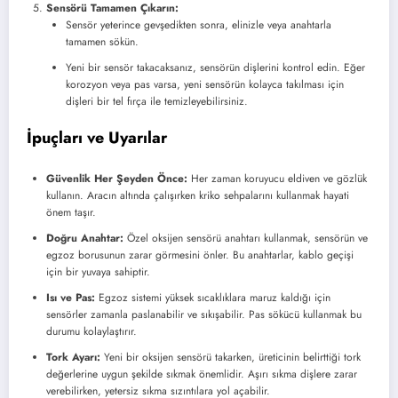
Sensörü Tamamen Çıkarın:
Sensör yeterince gevşedikten sonra, elinizle veya anahtarla
tamamen sökün.
Yeni bir sensör takacaksanız, sensörün dişlerini kontrol edin. Eğer
korozyon veya pas varsa, yeni sensörün kolayca takılması için
dişleri bir tel fırça ile temizleyebilirsiniz.
İpuçları ve Uyarılar
Güvenlik Her Şeyden Önce:
Her zaman koruyucu eldiven ve gözlük
kullanın. Aracın altında çalışırken kriko sehpalarını kullanmak hayati
önem taşır.
Doğru Anahtar:
Özel oksijen sensörü anahtarı kullanmak, sensörün ve
egzoz borusunun zarar görmesini önler. Bu anahtarlar, kablo geçişi
için bir yuvaya sahiptir.
Isı ve Pas:
Egzoz sistemi yüksek sıcaklıklara maruz kaldığı için
sensörler zamanla paslanabilir ve sıkışabilir. Pas sökücü kullanmak bu
durumu kolaylaştırır.
Tork Ayarı:
Yeni bir oksijen sensörü takarken, üreticinin belirttiği tork
değerlerine uygun şekilde sıkmak önemlidir. Aşırı sıkma dişlere zarar
verebilirken, yetersiz sıkma sızıntılara yol açabilir.