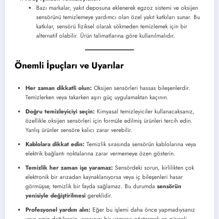
Bazı markalar, yakıt deposuna eklenerek egzoz sistemi ve oksijen
sensörünü temizlemeye yardımcı olan özel yakıt katkıları sunar. Bu
katkılar, sensörü fiziksel olarak sökmeden temizlemek için bir
alternatif olabilir. Ürün talimatlarına göre kullanılmalıdır.
Önemli İpuçları ve Uyarılar
Her zaman dikkatli olun:
Oksijen sensörleri hassas bileşenlerdir.
Temizlerken veya takarken aşırı güç uygulamaktan kaçının.
Doğru temizleyiciyi seçin:
Kimyasal temizleyiciler kullanacaksanız,
özellikle oksijen sensörleri için formüle edilmiş ürünleri tercih edin.
Yanlış ürünler sensöre kalıcı zarar verebilir.
Kablolara dikkat edin:
Temizlik sırasında sensörün kablolarına veya
elektrik bağlantı noktalarına zarar vermemeye özen gösterin.
Temizlik her zaman işe yaramaz:
Sensördeki sorun, kirlilikten çok
elektronik bir arızadan kaynaklanıyorsa veya iç bileşenleri hasar
görmüşse, temizlik bir fayda sağlamaz. Bu durumda
sensörün
yenisiyle değiştirilmesi
gereklidir.
Profesyonel yardım alın:
Eğer bu işlemi daha önce yapmadıysanız
veya emin değilseniz, aracınızı bir uzmana göstermek en güvenli