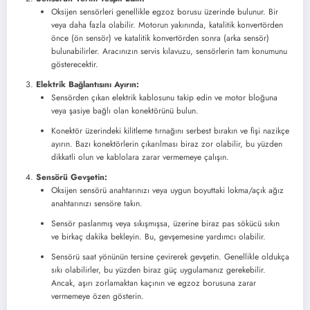
Oksijen sensörleri genellikle egzoz borusu üzerinde bulunur. Bir
veya daha fazla olabilir. Motorun yakınında, katalitik konvertörden
önce (ön sensör) ve katalitik konvertörden sonra (arka sensör)
bulunabilirler. Aracınızın servis kılavuzu, sensörlerin tam konumunu
gösterecektir.
Elektrik Bağlantısını Ayırın:
Sensörden çıkan elektrik kablosunu takip edin ve motor bloğuna
veya şasiye bağlı olan konektörünü bulun.
Konektör üzerindeki kilitleme tırnağını serbest bırakın ve fişi nazikçe
ayırın. Bazı konektörlerin çıkarılması biraz zor olabilir, bu yüzden
dikkatli olun ve kablolara zarar vermemeye çalışın.
Sensörü Gevşetin:
Oksijen sensörü anahtarınızı veya uygun boyuttaki lokma/açık ağız
anahtarınızı sensöre takın.
Sensör paslanmış veya sıkışmışsa, üzerine biraz pas sökücü sıkın
ve birkaç dakika bekleyin. Bu, gevşemesine yardımcı olabilir.
Sensörü saat yönünün tersine çevirerek gevşetin. Genellikle oldukça
sıkı olabilirler, bu yüzden biraz güç uygulamanız gerekebilir.
Ancak, aşırı zorlamaktan kaçının ve egzoz borusuna zarar
vermemeye özen gösterin.