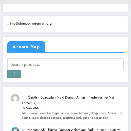
o@otomobilyorumlari.org
Arama Yap
Özgür
-
Egzozdan Mavi Duman Atması (Nedenleri ve Nasıl
Düzeltilir)
10 Aralık 2025
Mavi duman sente kaçıklığından da oluyor başıma geldiği üzere. Ayrıca trim
sesine, yedek depoda basınca, çalıştırma zorluğuna v.s sebep olur.…
Mehmet Ali
-
Egzoz Dumanı Anlamları: Farklı duman türleri ve