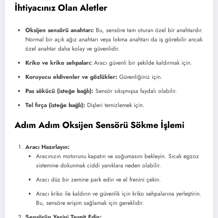
İhtiyacınız Olan Aletler
Oksijen sensörü anahtarı:
Bu, sensöre tam oturan özel bir anahtardır.
Normal bir açık ağız anahtarı veya lokma anahtarı da iş görebilir ancak
özel anahtar daha kolay ve güvenlidir.
Kriko ve kriko sehpaları:
Aracı güvenli bir şekilde kaldırmak için.
Koruyucu eldivenler ve gözlükler:
Güvenliğiniz için.
Pas sökücü (isteğe bağlı):
Sensör sıkışmışsa faydalı olabilir.
Tel fırça (isteğe bağlı):
Dişleri temizlemek için.
Adım Adım Oksijen Sensörü Sökme İşlemi
Aracı Hazırlayın:
Aracınızın motorunu kapatın ve soğumasını bekleyin. Sıcak egzoz
sistemine dokunmak ciddi yanıklara neden olabilir.
Aracı düz bir zemine park edin ve el frenini çekin.
Aracı kriko ile kaldırın ve güvenlik için kriko sehpalarına yerleştirin.
Bu, sensöre erişim sağlamak için gereklidir.
Sensörün Yerini Tespit Edin: