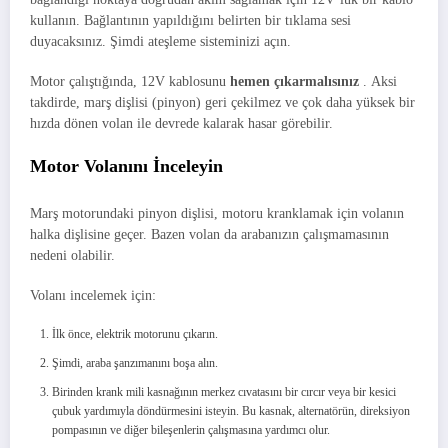
kullanın. Bağlantının yapıldığını belirten bir tıklama sesi
duyacaksınız. Şimdi ateşleme sisteminizi açın.
Motor çalıştığında, 12V kablosunu
hemen çıkarmalısınız
. Aksi
takdirde, marş dişlisi (pinyon) geri çekilmez ve çok daha yüksek bir
hızda dönen volan ile devrede kalarak hasar görebilir.
Motor Volanını İnceleyin
Marş motorundaki pinyon dişlisi, motoru kranklamak için volanın
halka dişlisine geçer. Bazen volan da arabanızın çalışmamasının
nedeni olabilir.
Volanı incelemek için:
İlk önce, elektrik motorunu çıkarın.
Şimdi, araba şanzımanını boşa alın.
Birinden krank mili kasnağının merkez cıvatasını bir cırcır veya bir kesici
çubuk yardımıyla döndürmesini isteyin. Bu kasnak, alternatörün, direksiyon
pompasının ve diğer bileşenlerin çalışmasına yardımcı olur.