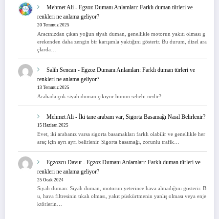
Mehmet Ali
-
Egzoz Dumanı Anlamları: Farklı duman türleri ve
renkleri ne anlama geliyor?
20 Temmuz 2025
Aracınızdan çıkan yoğun siyah duman, genellikle motorun yakıtı olması g
erekenden daha zengin bir karışımla yaktığını gösterir. Bu durum, dizel ara
çlarda…
Salih Sencan
-
Egzoz Dumanı Anlamları: Farklı duman türleri ve
renkleri ne anlama geliyor?
13 Temmuz 2025
Arabada çok siyah duman çıkıyor bunun sebebi nedir?
Mehmet Ali
-
İki tane arabam var, Sigorta Basamağı Nasıl Belirlenir?
15 Haziran 2025
Evet, iki arabanız varsa sigorta basamakları farklı olabilir ve genellikle her
araç için ayrı ayrı belirlenir. Sigorta basamağı, zorunlu trafik…
Egzozcu Davut
-
Egzoz Dumanı Anlamları: Farklı duman türleri ve
renkleri ne anlama geliyor?
25 Ocak 2024
Siyah duman: Siyah duman, motorun yeterince hava almadığını gösterir. B
u, hava filtresinin tıkalı olması, yakıt püskürtmenin yanlış olması veya enje
ktörlerin…