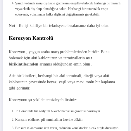
Şimdi volanda marş dişlisine geçmesini engelleyebilecek herhangi bir hasarlı
veya eksik diş olup olmadığına bakın. Herhangi bir tutarsızlık tespit
ederseniz, volanınızın halka dişlisini değiştirmeniz gerekebilir.
Not
: Bu işi kalifiye bir teknisyene bırakmanız daha iyi olur.
Korozyon Kontrolü
Korozyon , yaygın araba marş problemlerinden biridir. Bunu
önlemek için akü kablonuzun ve terminallerin
asit
birikintilerinden
arınmış olduğundan emin olun .
Asit birikintileri, herhangi bir akü terminali, direği veya akü
kablosunun çevresinde beyaz, yeşil veya mavi tonlu bir kaplama
gibi görünür.
Korozyonu şu şekilde temizleyebilirsiniz:
1: 1 oranında bir sodyum bikarbonat ve su çözeltisi hazırlayın
Karışımı etkilenen pil terminalinin üzerine dökün
Bir süre ıslanmasına izin verin, ardından konektörleri sıcak suyla durulayın.