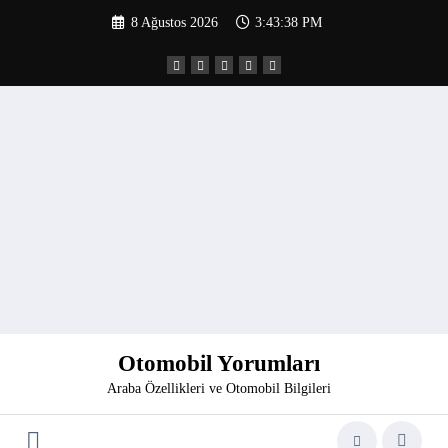
İçeriğe
8 Ağustos 2026
3:43:39 PM
atla
Otomobil Yorumları
Araba Özellikleri ve Otomobil Bilgileri