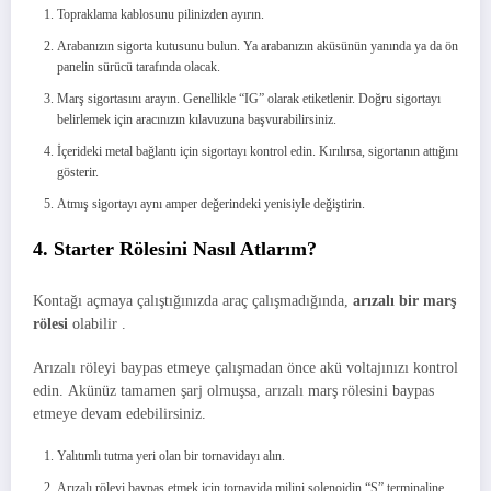
Topraklama kablosunu pilinizden ayırın.
Arabanızın sigorta kutusunu bulun. Ya arabanızın aküsünün yanında ya da ön
panelin sürücü tarafında olacak.
Marş sigortasını arayın. Genellikle “IG” olarak etiketlenir. Doğru sigortayı
belirlemek için aracınızın kılavuzuna başvurabilirsiniz.
İçerideki metal bağlantı için sigortayı kontrol edin. Kırılırsa, sigortanın attığını
gösterir.
Atmış sigortayı aynı amper değerindeki yenisiyle değiştirin.
4. Starter Rölesini Nasıl Atlarım?
Kontağı açmaya çalıştığınızda araç çalışmadığında,
arızalı bir marş
rölesi
olabilir .
Arızalı röleyi baypas etmeye çalışmadan önce akü voltajınızı kontrol
edin. Akünüz tamamen şarj olmuşsa, arızalı marş rölesini baypas
etmeye devam edebilirsiniz.
Yalıtımlı tutma yeri olan bir tornavidayı alın.
Arızalı röleyi baypas etmek için tornavida milini solenoidin “S” terminaline