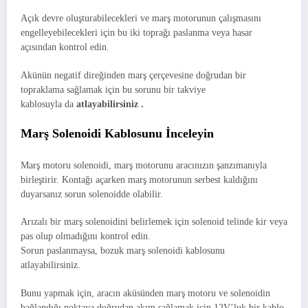
Açık devre oluşturabilecekleri ve marş motorunun çalışmasını
engelleyebilecekleri için bu iki toprağı paslanma veya hasar
açısından kontrol edin.
Akünün negatif direğinden marş çerçevesine doğrudan bir
topraklama sağlamak için bu sorunu bir takviye
kablosuyla da
atlayabilirsiniz .
Marş Solenoidi Kablosunu İnceleyin
Marş motoru solenoidi, marş motorunu aracınızın şanzımanıyla
birleştirir. Kontağı açarken marş motorunun serbest kaldığını
duyarsanız sorun solenoidde olabilir.
Arızalı bir marş solenoidini belirlemek için solenoid telinde kir veya
pas olup olmadığını kontrol edin.
Sorun paslanmaysa, bozuk marş solenoidi kablosunu
atlayabilirsiniz.
Bunu yapmak için, aracın aküsünden marş motoru ve solenoidin
bağlandığı noktaya doğrudan akım sağlamak için 12V’luk bir kablo