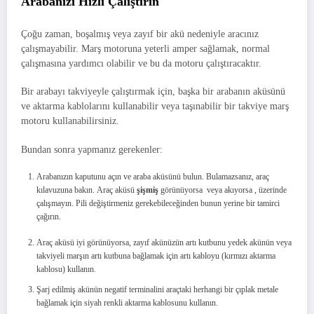
Arabanızı Hızlı Çalıştırın
Çoğu zaman, boşalmış veya zayıf bir akü nedeniyle aracınız
çalışmayabilir. Marş motoruna yeterli amper sağlamak, normal
çalışmasına yardımcı olabilir ve bu da motoru çalıştıracaktır.
Bir arabayı takviyeyle çalıştırmak için, başka bir arabanın aküsünü
ve aktarma kablolarını kullanabilir veya taşınabilir bir takviye marş
motoru kullanabilirsiniz.
Bundan sonra yapmanız gerekenler:
Arabanızın kaputunu açın ve araba aküsünü bulun. Bulamazsanız, araç
kılavuzuna bakın. Araç aküsü
şişmiş
görünüyorsa veya akıyorsa , üzerinde
çalışmayın. Pili değiştirmeniz gerekebileceğinden bunun yerine bir tamirci
çağırın.
Araç aküsü iyi görünüyorsa, zayıf akünüzün artı kutbunu yedek akünün veya
takviyeli marşın artı kutbuna bağlamak için artı kabloyu (kırmızı aktarma
kablosu) kullanın.
Şarj edilmiş akünün negatif terminalini araçtaki herhangi bir çıplak metale
bağlamak için siyah renkli aktarma kablosunu kullanın.