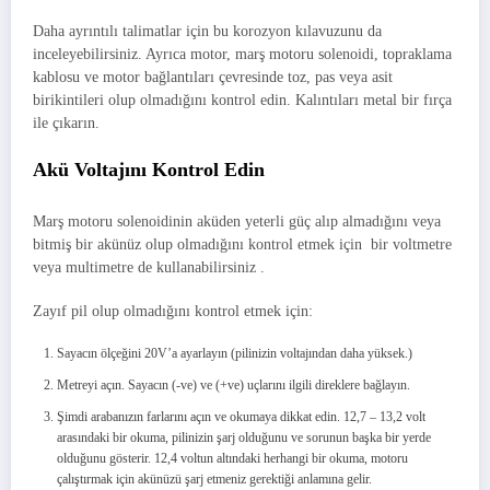
Daha ayrıntılı talimatlar için bu korozyon kılavuzunu da
inceleyebilirsiniz. Ayrıca motor, marş motoru solenoidi, topraklama
kablosu ve motor bağlantıları çevresinde toz, pas veya asit
birikintileri olup olmadığını kontrol edin. Kalıntıları metal bir fırça
ile çıkarın.
Akü Voltajını Kontrol Edin
Marş motoru solenoidinin aküden yeterli güç alıp almadığını veya
bitmiş bir akünüz olup olmadığını kontrol etmek için bir voltmetre
veya multimetre de kullanabilirsiniz .
Zayıf pil olup olmadığını kontrol etmek için:
Sayacın ölçeğini 20V’a ayarlayın (pilinizin voltajından daha yüksek.)
Metreyi açın. Sayacın (-ve) ve (+ve) uçlarını ilgili direklere bağlayın.
Şimdi arabanızın farlarını açın ve okumaya dikkat edin. 12,7 – 13,2 volt
arasındaki bir okuma, pilinizin şarj olduğunu ve sorunun başka bir yerde
olduğunu gösterir. 12,4 voltun altındaki herhangi bir okuma, motoru
çalıştırmak için akünüzü şarj etmeniz gerektiği anlamına gelir.