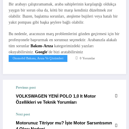
Bir arabayı çalıştıramamak, araba sahiplerinin karşılaştığı oldukça
yaygın bir sorun olsa da, kötü bir marşı kendiniz düzeltmek zor
olabilir. Bazen, başlatma sorunları, ateşleme bujileri veya hatalı bir
yakıt pompası gibi başka şeylere bağlı olabilir.
Bu nedenle, aracınızın marş problemlerini gözden geçirmesi için bir
profesyonele başvurmak en sorunsuz seçenektir. Arabanızla alakalı
tüm sorunlar
Bakım-Arıza
kategorimizdeki yazıları
okuyabilirsiniz.
Google
‘de bizi aratabilirsiniz
Otomobil Bakımı, Arıza Ve Çözümleri
0 Yorumlar
Previous post
VOLKSWAGEN YENİ POLO 1,0 lt Motor
Özellikleri ve Teknik Yorumları
Next post
Motorunuz Titriyor mu? İşte Motor Sarsıntısının
4 Olası Nedeni