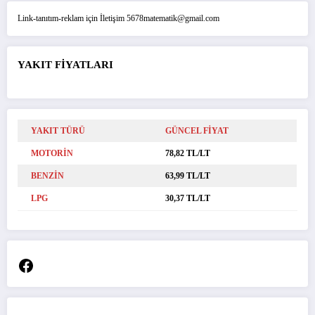
Link-tanıtım-reklam için İletişim 5678matematik@gmail.com
YAKIT FİYATLARI
YAKIT TÜRÜ
GÜNCEL FİYAT
MOTORİN
78,82 TL/LT
BENZİN
63,99 TL/LT
LPG
30,37 TL/LT
Facebook