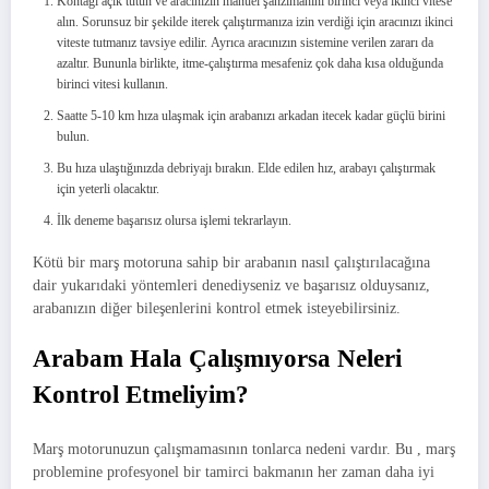
Kontağı açık tutun ve aracınızın manuel şanzımanını birinci veya ikinci vitese
alın. Sorunsuz bir şekilde iterek çalıştırmanıza izin verdiği için aracınızı ikinci
viteste tutmanız tavsiye edilir. Ayrıca aracınızın sistemine verilen zararı da
azaltır. Bununla birlikte, itme-çalıştırma mesafeniz çok daha kısa olduğunda
birinci vitesi kullanın.
Saatte 5-10 km hıza ulaşmak için arabanızı arkadan itecek kadar güçlü birini
bulun.
Bu hıza ulaştığınızda debriyajı bırakın. Elde edilen hız, arabayı çalıştırmak
için yeterli olacaktır.
İlk deneme başarısız olursa işlemi tekrarlayın.
Kötü bir marş motoruna sahip bir arabanın nasıl çalıştırılacağına
dair yukarıdaki yöntemleri denediyseniz ve başarısız olduysanız,
arabanızın diğer bileşenlerini kontrol etmek isteyebilirsiniz.
Arabam Hala Çalışmıyorsa Neleri
Kontrol Etmeliyim?
Marş motorunuzun çalışmamasının tonlarca nedeni vardır. Bu , marş
problemine profesyonel bir tamirci bakmanın her zaman daha iyi